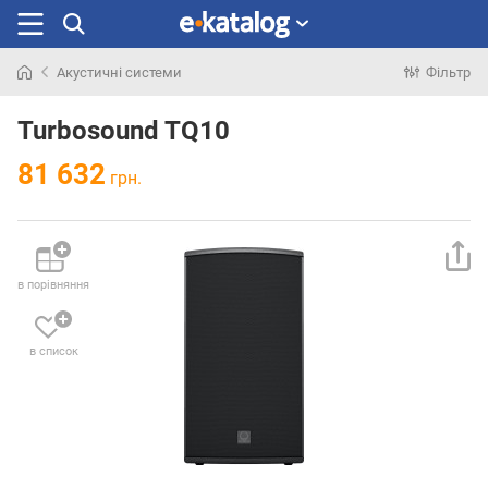
Акустичні системи
Фільтр
Шукали
раніше
Turbosound TQ10
81 632
грн.
в порівняння
в список