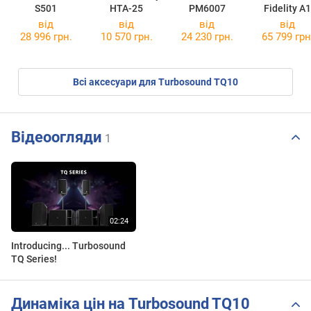
S501
HTA-25
PM6007
Fidelity A1
від
від
від
від
28 996 грн.
10 570 грн.
24 230 грн.
65 799 грн
Всі аксесуари для Turbosound TQ10
Відеоогляди
1
Introducing... Turbosound
TQ Series!
Динаміка цін на Turbosound TQ10