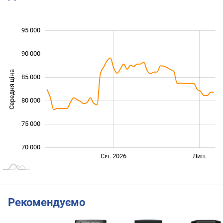
95 000
 000
 000
 000
90 000
Середня ціна
85 000
70 000
80 000
75 000
70 000
Січ. 2027
Лип.
Січ. 2026
Лип.
L
Рекомендуємо