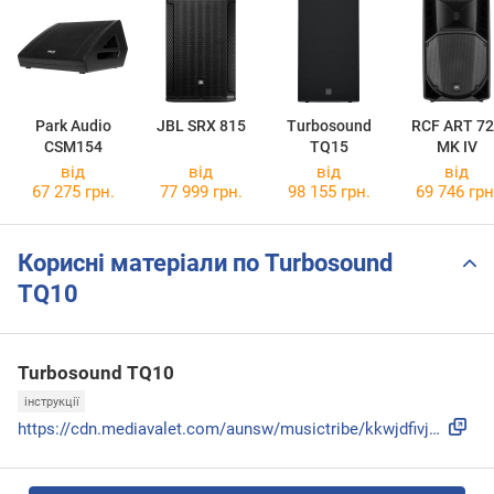
Park Audio
JBL SRX 815
Turbosound
RCF ART 72
CSM154
TQ15
MK IV
від
від
від
від
67 275 грн.
77 999 грн.
98 155 грн.
69 746 грн
Корисні матеріали по Turbosound
TQ10
Turbosound TQ10
інструкції
https://cdn.mediavalet.com/aunsw/musictribe/kkwjdfivjk-X8Dj...