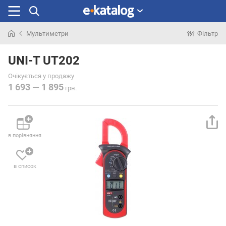
Мультиметри
Фільтр
Шукали
раніше
UNI-T UT202
Очікується у продажу
1 693 — 1 895
грн.
в порівняння
в список