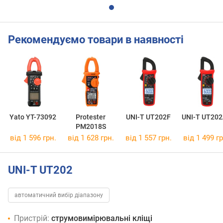
Рекомендуємо товари в наявності
Yato YT-73092
Protester
UNI-T UT202F
UNI-T UT20
PM2018S
від 1 596 грн.
від 1 628 грн.
від 1 557 грн.
від 1 499 гр
UNI-T UT202
автоматичний вибір діапазону
Пристрій:
струмовимірювальні кліщі