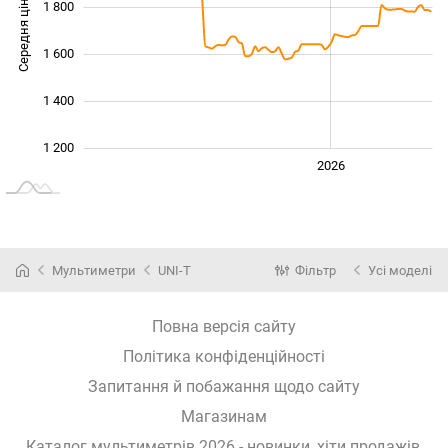
Середня ціна
1 800
1 300
1 600
1 400
1 200
2024
2025
2028
2026
L
Мультиметри
UNI-T
Фільтр
Усі моделі
Повна версія сайту
Політика конфіденційності
Запитання й побажання щодо сайту
Магазинам
Каталог мультиметрів 2026 - новинки, хіти продажів,