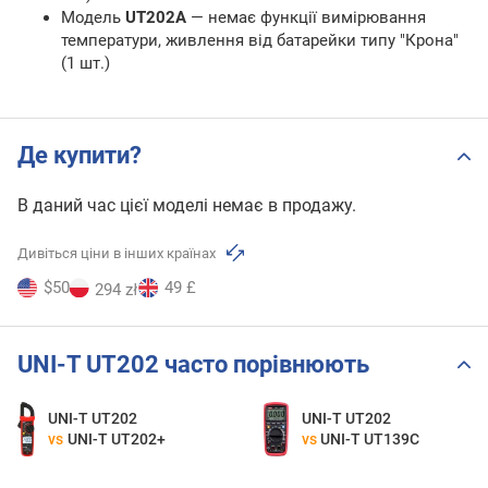
Модель
UT202A
— немає функції вимірювання
температури, живлення від батарейки типу "Крона"
(1 шт.)
Де купити?
В даний час цієї моделі немає в продажу.
Дивіться ціни в інших країнах
$50
49 £
294 zł
UNI-T UT202 часто порівнюють
UNI-T UT202
UNI-T UT202
vs
UNI-T UT202+
vs
UNI-T UT139C