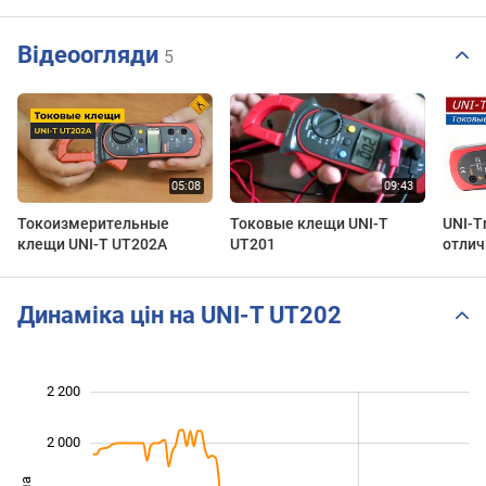
Відеоогляди
5
Токоизмерительные
Токовые клещи UNI-T
UNI-T
клещи UNI-T UT202A
UT201
отлич
и мул
Динаміка цін на UNI-T UT202
 100
 300
 500
 400
 000
800
2 200
2 000