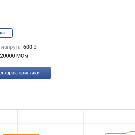
сплея
 напруга:
600 В
20000 МОм
Всі характеристики