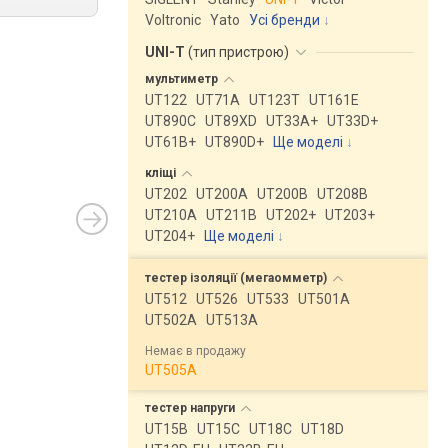
Voltronic
Yato
Усі бренди
UNI-T
(
тип пристрою
)
мультиметр
UT122
UT71A
UT123T
UT161E
UT890C
UT89XD
UT33A+
UT33D+
UT61B+
UT890D+
Ще моделі
↓
кліщі
UT202
UT200A
UT200B
UT208B
UT210A
UT211B
UT202+
UT203+
UT204+
Ще моделі
↓
тестер ізоляції
(мегаомметр)
UT512
UT526
UT533
UT501A
UT502A
UT513A
Немає в продажу
UT505A
тестер
напруги
UT15B
UT15C
UT18C
UT18D