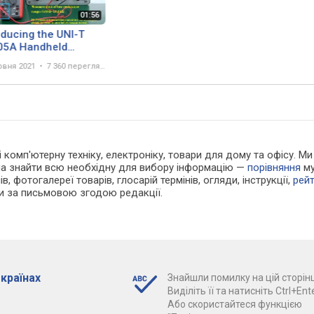
oducing the UNI-T
05A Handheld
lation Resistance
рвня 2021
7 360 переглядів
er
 і комп'ютерну техніку, електроніку, товари для дому та офісу.
жна знайти всю необхідну для вибору інформацію —
порівняння
му
в, фотогалереї товарів, глосарій термінів, огляди, інструкції,
рей
ки за письмовою згодою редакції.
 країнах
Знайшли помилку на цій сторінц
Виділіть її та натисніть Ctrl+Ente
Або скористайтеся функцією