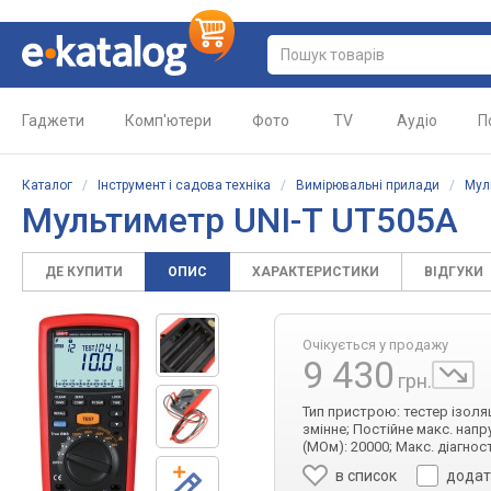
Гаджети
Комп'ютери
Фото
TV
Аудіо
П
Каталог
/
Інструмент і садова техніка
/
Вимірювальні прилади
/
Мул
Мультиметр UNI-T UT505A
ДЕ КУПИТИ
ОПИС
ХАРАКТЕРИСТИКИ
ВІДГУКИ
Очікується у продажу
9 430
грн.
Тип пристрою: тестер ізоляці
змінне; Постійне макс. напруг
(МОм): 20000; Макс. діагнос
в список
додат