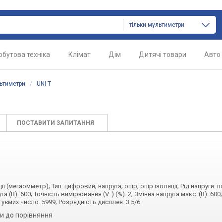
тільки мультиметри
обутова техніка
Клімат
Дім
Дитячі товари
Авто
ьтиметри
/
UNI-T
ПОСТАВИТИ ЗАПИТАННЯ
ї (мегаомметр); Тип: цифровий; напруга; опір; опір ізоляції; Рід напруги: п
а (В): 600; Точність вимірювання (V⁻) (%): 2; Змінна напруга макс. (В): 600
туємих число: 5999; Розрядність дисплея: 3 5/6
и до порівняння