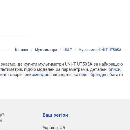
Каталог
/
Мультиметри
/
UNI-T
/
Мультиметр UNI-T UT505A
 Ми знаємо, де купити мультиметри UNI-T UT505A за найкращою
льтиметрів, підбір моделей за параметрами, детальні
описи
,
тинг
товарів,
рекомендації
експертів,
каталог брендів
і багато
Ваш регіон
і?
r.
Україна
,
UA