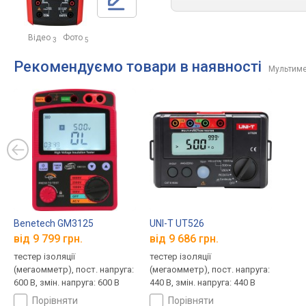
Відео
Фото
3
5
Рекомендуємо товари в наявності
Мультиме
Benetech GM3125
UNI-T UT526
від 9 799 грн.
від 9 686 грн.
тестер ізоляції
тестер ізоляції
(мегаомметр), пост. напруга:
(мегаомметр), пост. напруга:
600 В, змін. напруга: 600 В
440 В, змін. напруга: 440 В
порівняти
порівняти