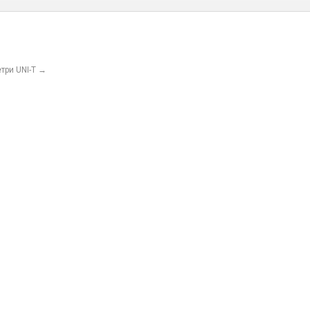
три UNI-T
→