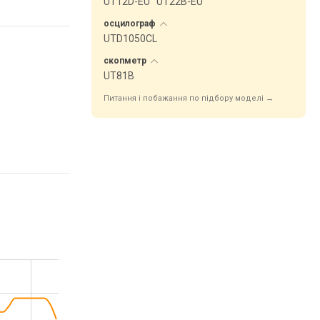
UT12D-EU
UT22B-EU
осцилограф
UTD1050CL
скопметр
UT81B
Питання і побажання по підбору моделі →