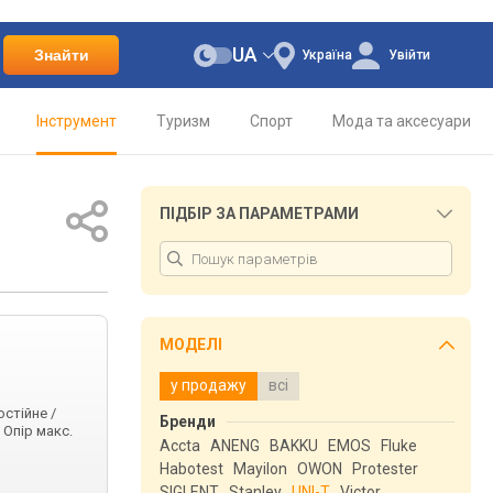
UA
Знайти
Україна
Увійти
Інструмент
Туризм
Спорт
Мода та аксесуари
ПІДБІР ЗА ПАРАМЕТРАМИ
МОДЕЛІ
у продажу
всі
остійне /
Бренди
; Опір макс.
Accta
ANENG
BAKKU
EMOS
Fluke
Habotest
Mayilon
OWON
Protester
SIGLENT
Stanley
UNI-T
Victor