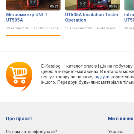
Мегаомметр UNI-T
UT505A Insulation Tester
Intr
UT505A
Operation
UT5
Insu
29 квітня 2016
12 506 переглядів
11 вересня 2019
4 743 перегляда
10 че
Test
E-Katalog
— каталог описів і цін на побутову
ціною в інтернет-магазинах. В каталозі мо
пошук товару за назвою,
відгуки
користувачі
іншого. Передрук будь-яких матеріалів тіль
Про проєкт
Ми в інших
Як нам зателефонувати?
Україна