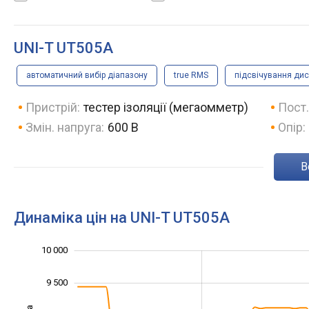
UNI-T UT505A
автоматичний вибір діапазону
true RMS
підсвічування ди
Пристрій:
тестер ізоляції (мегаомметр)
Пост.
Змін. напруга:
600 В
Опір:
Динаміка цін на UNI-T UT505A
10 000
10 500
6 500
7 000
9 500