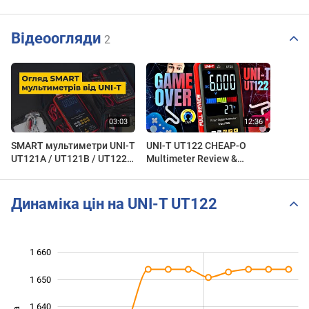
Відеоогляди
2
SMART мультиметри UNI-T
UNI-T UT122 CHEAP-O
UT121A / UT121B / UT122:
Multimeter Review &
ультратонкі і автоматичні
Teardown!
True RMS прилади
Динаміка цін на UNI-T UT122
1 660
 580
 590
 670
1 650
1 640