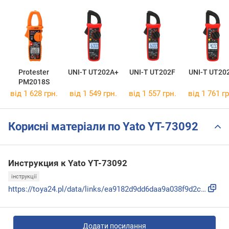
Protester
UNI-T UT202A+
UNI-T UT202F
UNI-T UT20
PM2018S
від 1 628 грн.
від 1 549 грн.
від 1 557 грн.
від 1 761 гр
Корисні матеріали по Yato YT-73092
Инструкция к Yato YT-73092
інструкції
https://toya24.pl/data/links/ea9182d9dd6daa9a038f9d2c802ff8...
Додати посилання