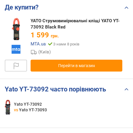
Де купити?
YATO Струмовимірювальні кліщі YATO YT-
73092 Black Red
1 599
грн.
MTA.ua
З нами 8 років
(Київ)
Перейти в магазин
Yato YT-73092 часто порівнюють
Yato YT-73092
vs
Yato YT-73093