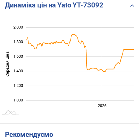
Динаміка цін на Yato YT-73092
2 000
 200
600
800
1 800
Середня ціна
1 600
1 000
1 400
1 200
1 000
2024
2025
2028
2026
L
Рекомендуємо