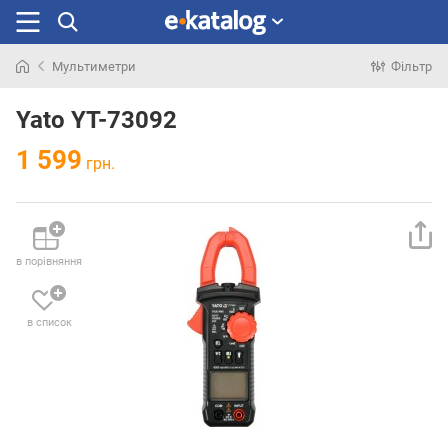
Мультиметри
Фільтр
Шукали
раніше
Yato YT-73092
1 599
грн.
в порівняння
в список