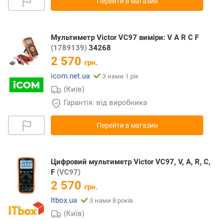
Перейти в магазин
Мультиметр Victor VC97 виміри: V A R С F
(1789139)
34268
2 570
грн.
icom.net.ua
З нами 1 рік
(Київ)
Гарантія: від виробника
Перейти в магазин
Цифровий мультиметр Victor VC97, V, A, R, С,
F
(VC97)
2 570
грн.
Itbox.ua
З нами 8 років
(Київ)