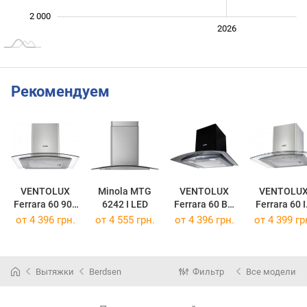
2 000
2024
2025
2028
2026
L
Рекомендуем
VENTOLUX
Minola MTG
VENTOLUX
VENTOLU
Ferrara 60 900
6242 I LED
Ferrara 60 BG
Ferrara 60 
IX
900 PB
700 PB
от 4 396 грн.
от 4 555 грн.
от 4 396 грн.
от 4 399 гр
Вытяжки
Berdsen
Фильтр
Все модели