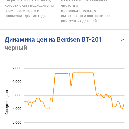
Секреты выбора вытяжки,
Важно не только внешняя
которая будет подходить по
чистота и
всем параметрам и
привлекательность
прослужит долгие годы
вытяжки, но и состояние ее
внутренних деталей
Динамика цен на Berdsen BT-201
черный
7 000
 000
 000
0
6 000
Средняя цена
5 000
2 000
4 000
3 000