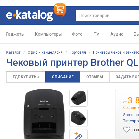
Гаджеты
Компьютеры
Фото
TV
Аудио
Бы
Каталог
/
Офис и канцелярия
/
Торговля
/
Принтеры чеков и этикет
Чековый принтер Brother QL
ГДЕ КУПИТЬ
ОПИСАНИЕ
ОТЗЫВЫ
ЗАДАТЬ ВО
4
3 
от
Сравнит
Saren.c
Timespo
в 