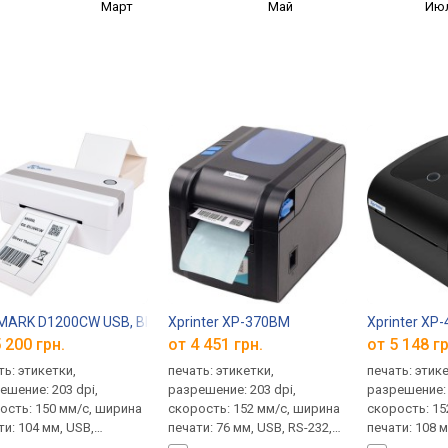
Март
Май
Ию
ARK D1200CW USB, Bluetooth
Xprinter XP-370BM
Xprinter XP-
 200 грн.
от 4 451 грн.
от 5 148 гр
ть: этикетки,
печать: этикетки,
печать: этик
ешение: 203 dpi,
разрешение: 203 dpi,
разрешение: 
ость: 150 мм/с, ширина
скорость: 152 мм/с, ширина
скорость: 15
ти: 104 мм, USB,
печати: 76 мм, USB, RS-232,
печати: 108 м
tooth, 222x105x92 мм,
LAN, 231x163x151 мм, 1.5 кг
Fi, 217x178x15