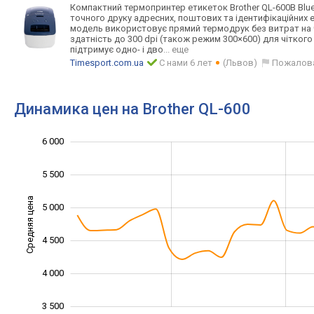
Компактний термопринтер етикеток Brother QL-600B Blu
точного друку адресних, поштових та ідентифікаційни
х 
модель використовує прямий термодрук без витрат на 
здатність до 300 dpi (також режим 300×600) для чіткого 
підтримує одно- і дво
... еще
Timesport.com.ua
С нами 6 лет
(Львов)
Пожалов
Динамика цен на Brother QL-600
6 000
2 000
2 500
3 000
6 500
5 500
Средняя цена
5 000
3 000
4 500
4 000
3 500