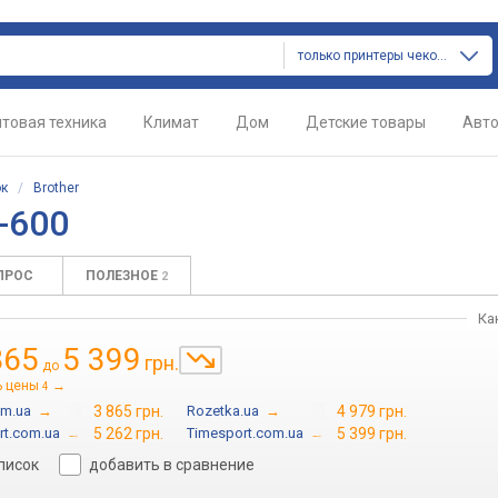
только принтеры чеков и этикеток
товая техника
Климат
Дом
Детские товары
Авт
ок
/
Brother
-600
ПРОС
ПОЛЕЗНОЕ
2
Ка
865
5 399
грн.
до
ь цены
→
4
om.ua
→
3 865 грн.
Rozetka.ua
→
4 979 грн.
rt.com.ua
→
5 262 грн.
Timesport.com.ua
→
5 399 грн.
список
добавить в сравнение