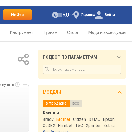
RU
Найти
Украина
Войти
о
Инструмент
Туризм
Спорт
Мода и аксессуары
ПОДБОР ПО ПАРАМЕТРАМ
к купить
МОДЕЛИ
в продаже
все
Бренды
Brady
Brother
Citizen
DYMO
Epson
GoDEX
Niimbot
TSC
Xprinter
Zebra
Все бренды