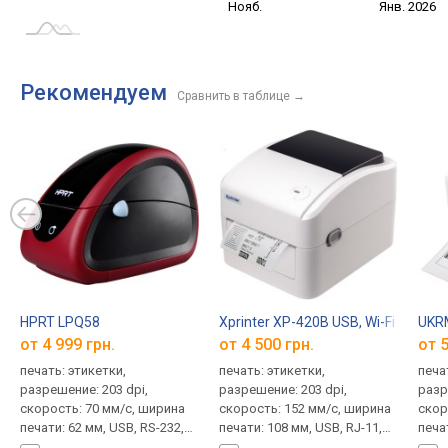
Сент.
Сент.
Нояб.
Янв. 2026
L
Рекомендуем
Сравнить в таблице
→
HPRT LPQ58
Xprinter XP-420B USB, Wi-Fi
UKRM
от 4 999 грн.
от 4 500 грн.
от 5
печать: этикетки,
печать: этикетки,
печа
разрешение: 203 dpi,
разрешение: 203 dpi,
разр
скорость: 70 мм/с, ширина
скорость: 152 мм/с, ширина
скор
печати: 62 мм, USB, RS-232,
печати: 108 мм, USB, RJ-11,
печа
186x133x128 мм, 0.8 кг
Wi-Fi, SD кардридер до 4 ГБ,
Blue