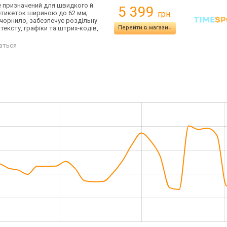
e призначений для швидкого й
5 399
етикеток шириною до 62 мм;
грн.
чорнило, забезпечує роздільну
тексту, графіки та штрих-кодів,
Перейти в магазин
аться