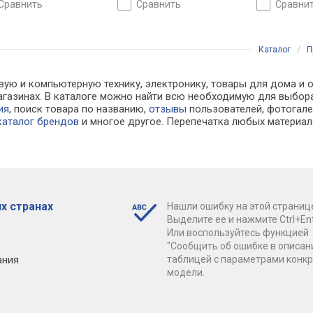
сравнить
сравнить
сравни
Каталог
/
П
вую и компьютерную технику, электронику, товары для дома и о
-магазинах. В каталоге можно найти всю необходимую для выб
ия
, поиск товара по названию,
отзывы
пользователей, фотогалер
каталог брендов
и многое другое. Перепечатка любых материал
х странах
Нашли ошибку на этой страниц
Выделите ее и нажмите Ctrl+Ent
Или воспользуйтесь функцией
"Сообщить об ошибке в описан
ания
таблицей с параметрами конк
модели.