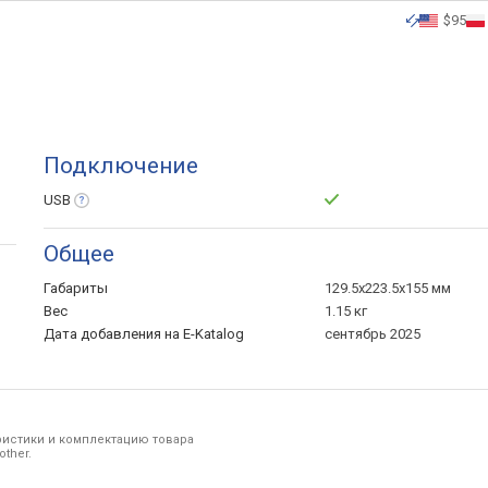
$95
Подключение
USB
Общее
Габариты
129.5х223.5х155 мм
Вес
1.15 кг
Дата добавления на E-Katalog
сентябрь 2025
ристики и комплектацию товара
ther.