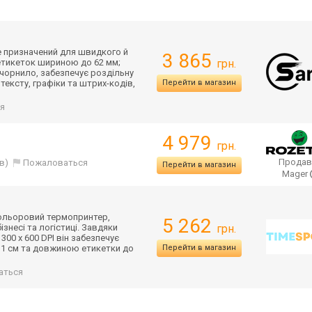
e призначений для швидкого й
3 865
етикеток шириною до 62 мм;
грн.
чорнило, забезпечує роздільну
тексту, графіки та штрих-кодів,
Перейти в магазин
я
4 979
грн.
Продав
в)
Пожаловаться
Перейти в магазин
Mager
кольоровий термопринтер,
5 262
знесі та логістиці. Завдяки
грн.
00 x 600 DPI він забезпечує
,1 см та довжиною етикетки до
Перейти в магазин
аться