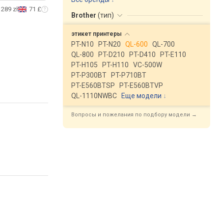
289 zł
71 £
Brother
(
тип
)
этикет
принтеры
PT-N10
PT-N20
QL-600
QL-700
QL-800
PT-D210
PT-D410
PT-E110
PT-H105
PT-H110
VC-500W
PT-P300BT
PT-P710BT
PT-E560BTSP
PT-E560BTVP
QL-1110NWBC
Еще модели
↓
Вопросы и пожелания по подбору модели →