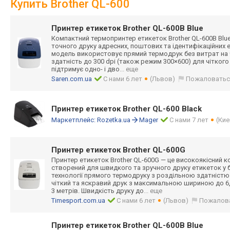
Купить Brother QL-600
Принтер етикеток Brother QL-600B Blue
Компактний термопринтер етикеток Brother QL-600B Blu
точного друку адресних, поштових та ідентифікаційни
х 
модель використовує прямий термодрук без витрат на 
здатність до 300 dpi (також режим 300×600) для чіткого 
підтримує одно- і дво
... еще
Saren.com.ua
С нами 6 лет
(Львов)
Пожаловатьс
Принтер етикеток Brother QL-600 Black
Маркетплейс:
Rozetka.ua
Mager
С нами 7 лет
(Кие
Принтер етикеток Brother QL-600G
Принтер етикеток Brother QL-600G — це високоякісний 
створений для швидкого та зручного друку етикеток у бі
технології прямого термодруку з роздільною здатністю 3
чіткий та яскравий друк з максимальною шириною до 6
3 метрів. Швидкість друку до
... еще
Timesport.com.ua
С нами 6 лет
(Львов)
Пожалов
Принтер етикеток Brother QL-600B Blue