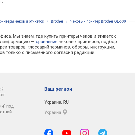
ть
сравнить
сравнить
денежного ящика,
197х126х132 мм, 1 кг
ринтеры чеков и этикеток
/
Brother
/
Чековый принтер Brother QL-600
фиса. Мы знаем, где купить принтеры чеков и этикеток
ора информацию —
сравнение
чековых принтеров, подбор
еи товаров, глоссарий терминов, обзоры, инструкции,
ов только с письменного согласия редакции.
Ваш регион
е?
er.
Украина
,
RU
ии" под
ретной
Украина