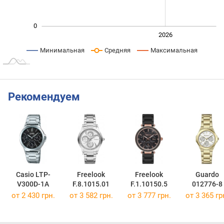
0
2024
2025
2028
2026
L
Минимальная
Средняя
Максимальная
Рекомендуем
Casio LTP-
Freelook
Freelook
Guardo
V300D-1A
F.8.1015.01
F.1.10150.5
012776-8
от 2 430 грн.
от 3 582 грн.
от 3 777 грн.
от 3 365 гр