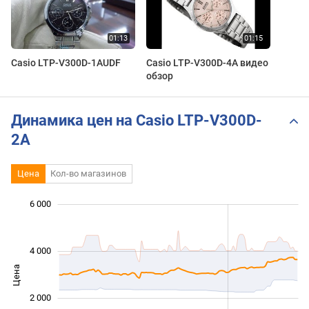
Casio LTP-V300D-1AUDF
Casio LTP-V300D-4A видео
обзор
Динамика цен на Casio LTP-V300D-
2A
Цена
Кол-во магазинов
6 000
 000
 000
 000
 000
 000
 000
4 000
Цена
1 000
2 000