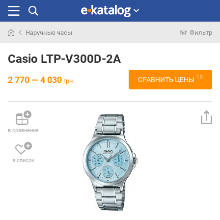
Наручные часы
Фильтр
Искали
раньше
Casio LTP-V300D-2A
18
2 770 — 4 030
СРАВНИТЬ ЦЕНЫ
грн.
в сравнение
в список