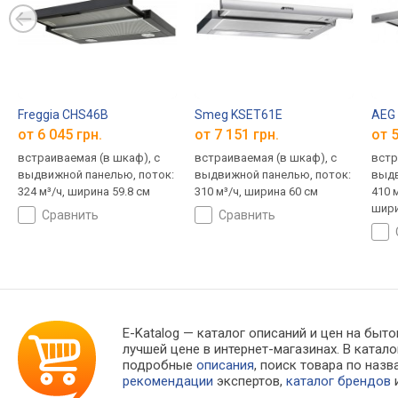
Freggia CHS46B
Smeg KSET61E
AEG
от 6 045 грн.
от 7 151 грн.
от 5
встраиваемая (в шкаф), с
встраиваемая (в шкаф), с
встр
выдвижной панелью, поток:
выдвижной панелью, поток:
выдв
324 м³/ч, ширина 59.8 см
310 м³/ч, ширина 60 см
410 м
шири
сравнить
сравнить
E-Katalog
— каталог описаний и цен на быто
лучшей цене в интернет-магазинах. В кат
подробные
описания
, поиск товара по наз
рекомендации
экспертов,
каталог брендов
и