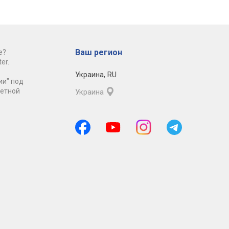
Ваш регион
е?
er.
Украина
,
RU
ии" под
ретной
Украина