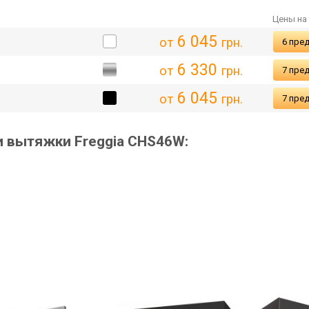
Цены на
6 045
от
грн.
6 пре
6 330
от
грн.
7 пре
6 045
от
грн.
7 пре
 вытяжки Freggia CHS46W: