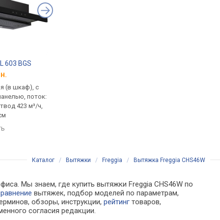
TL 603 BGS
AEG DPB3622S
Kernau KTH 10.261.
н.
от 5 395 грн.
от 5 954 грн.
 (в шкаф), с
встраиваемая (в шкаф), с
встраиваемая (в шка
анелью, поток:
выдвижной панелью, поток:
выдвижной панелью,
отвод 423 м³/ч,
330 м³/ч, на отвод 215 м³/ч,
410 м³/ч, ширина 60 
см
ширина 59.8 см
сравнить
ть
сравнить
Каталог
/
Вытяжки
/
Freggia
/
Вытяжка Freggia CHS46W
офиса. Мы знаем, где купить вытяжки Freggia CHS46W по
сравнение
вытяжек, подбор моделей по параметрам,
ерминов, обзоры, инструкции,
рейтинг
товаров,
менного согласия редакции.