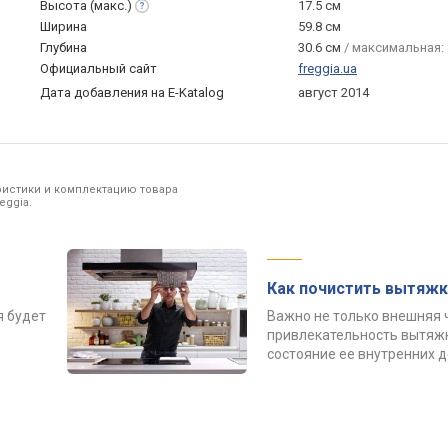
Высота
(макс.)
17.5 см
Ширина
59.8 см
Глубина
30.6 см
/ максимальная: 
Официальный сайт
freggia.ua
Дата добавления на E-Katalog
август 2014
ристики и комплектацию товара
eggia.
Как почистить вытяжк
я будет
Важно не только внешняя 
привлекательность вытяжк
состояние ее внутренних 