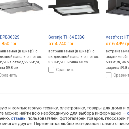
 DPB3632S
Gorenje TH 64 E3BG
Vestfrost H
 850 грн.
от 4 740 грн.
от 6 499 гр
аиваемая (в шкаф), с
встраиваемая (в шкаф), с
встраиваемая
ижной панелью, поток:
выдвижной панелью, поток:
выдвижной п
³/ч, на отвод 225 м³/ч,
350 м³/ч, ширина 60 см
500 м³/ч, на 
на 59.8 см
ширина 59.8 
сравнить
сравнить
сравни
вую и компьютерную технику, электронику, товары для дома и 
алоге можно найти всю необходимую для выбора информацию —
ванию,
отзывы
пользователей, фотогалереи товаров, глоссарий т
 многое другое. Перепечатка любых материалов только с пись