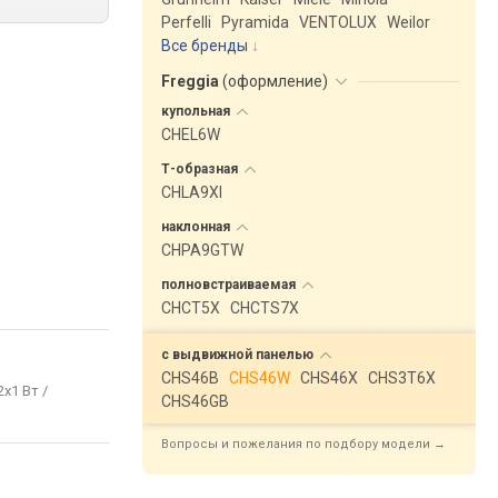
Perfelli
Pyramida
VENTOLUX
Weilor
Все бренды
Freggia
(
оформление
)
купольная
CHEL6W
Т-образная
CHLA9XI
наклонная
CHPA9GTW
полновстраиваемая
CHCT5X
CHCTS7X
с выдвижной
панелью
CHS46B
CHS46W
CHS46X
CHS3T6X
2x1 Вт /
CHS46GB
Вопросы и пожелания по подбору модели →