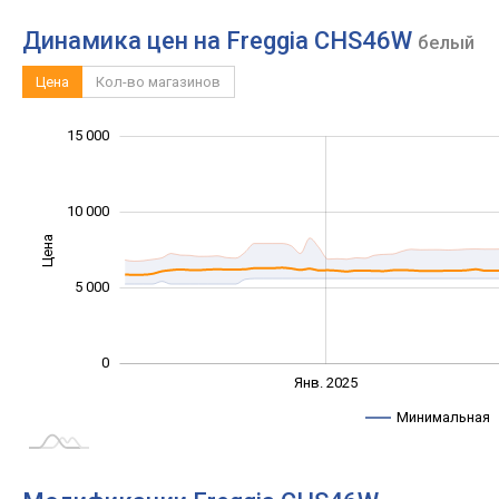
Динамика цен на Freggia CHS46W
белый
Цена
Кол-во магазинов
-10 000
20 000
-4 000
-2 000
-5 000
2 000
15 000
10 000
Цена
10 000
5 000
0
Янв. 2027
Июль
Янв. 2025
L
Минимальная