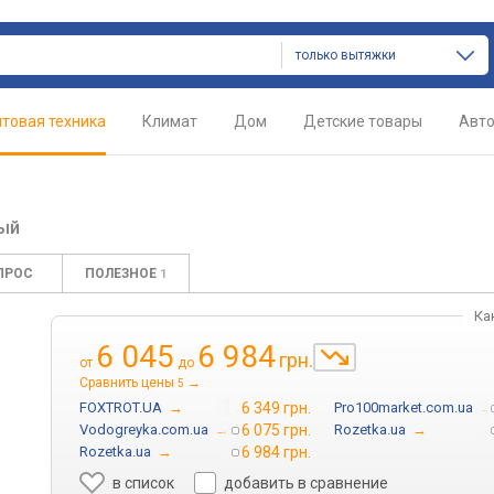
только вытяжки
товая техника
Климат
Дом
Детские товары
Авт
ый
ПРОС
ПОЛЕЗНОЕ
1
Ка
6 045
6 984
грн.
от
до
Сравнить цены
→
5
FOXTROT.UA
→
6 349 грн.
Pro100market.com.ua
→
Vodogreyka.com.ua
→
6 075 грн.
Rozetka.ua
→
Rozetka.ua
→
6 984 грн.
в список
добавить в сравнение