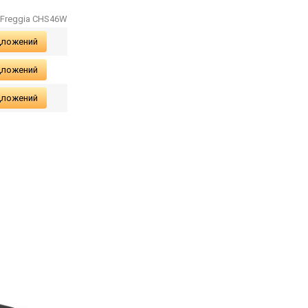
 Freggia CHS46W
дложений
дложений
дложений