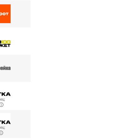
ец:
ец: