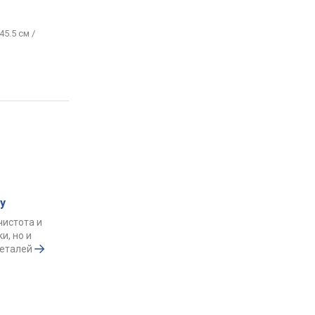
45.5 см /
у
чистота и
и, но и
деталей