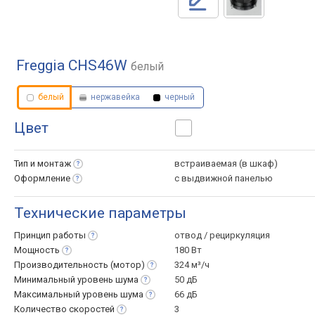
Freggia CHS46W
белый
белый
нержавейка
черный
Цвет
Тип и
монтаж
встраиваемая (в шкаф)
Оформление
с выдвижной панелью
Технические параметры
Принцип
работы
отвод / рециркуляция
Мощность
180 Вт
Производительность
(мотор)
324 м³/ч
Минимальный уровень
шума
50 дБ
Максимальный уровень
шума
66 дБ
Количество
скоростей
3