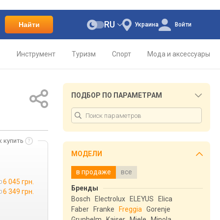
RU
Найти
Украина
Войти
о
Инструмент
Туризм
Спорт
Мода и аксессуары
ПОДБОР ПО ПАРАМЕТРАМ
к купить
МОДЕЛИ
в продаже
все
6 045 грн.
Бренды
6 349 грн.
Bosch
Electrolux
ELEYUS
Elica
Faber
Franke
Freggia
Gorenje
Grunhelm
Kaiser
Miele
Minola