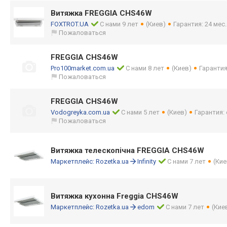
Витяжка FREGGIA CHS46W
FOXTROT.UA
С нами 9 лет
(Киев)
Гарантия: 24 мес
Пожаловаться
FREGGIA CHS46W
Pro100market.com.ua
С нами 8 лет
(Киев)
Гарантия
Пожаловаться
FREGGIA CHS46W
Vodogreyka.com.ua
С нами 5 лет
(Киев)
Гарантия:
Пожаловаться
Витяжка телескопічна FREGGIA CHS46W
Маркетплейс:
Rozetka.ua
Infinity
С нами 7 лет
(Кие
Витяжка кухонна Freggia CHS46W
Маркетплейс:
Rozetka.ua
edom
С нами 7 лет
(Кие