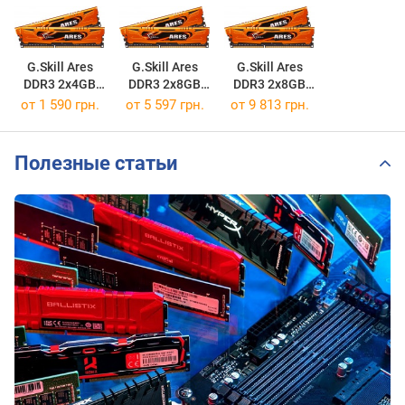
G.Skill Ares
G.Skill Ares
G.Skill Ares
DDR3 2x4GB
DDR3 2x8GB
DDR3 2x8GB
F3-2400C11D-8GAB
F3-1600C10D-16GAO
F3-2133C11D-16GAR
от
1 590 грн.
от
5 597 грн.
от
9 813 грн.
Полезные статьи