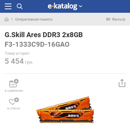
Оперативная память
Фильтр
Искали
раньше
G.Skill Ares DDR3 2x8GB
F3-1333C9D-16GAO
Товар устарел
5 454
грн.
в сравнение
в список