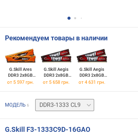
Рекомендуем товары в наличии
G.Skill Ares
G.Skill Aegis
G.Skill Aegis
DDR3 2x8GB
DDR3 2x8GB
DDR3 2x8GB
F3-1600C10D-16GAO
F3-1333C9D-16GIS
F3-1600C11D-16GIS
от
5 597 грн.
от
5 658 грн.
от
4 631 грн.
DDR3-
МОДЕЛЬ
6
1600
CL9
DDR3-
1600
G.Skill F3-1333C9D-16GAO
CL10