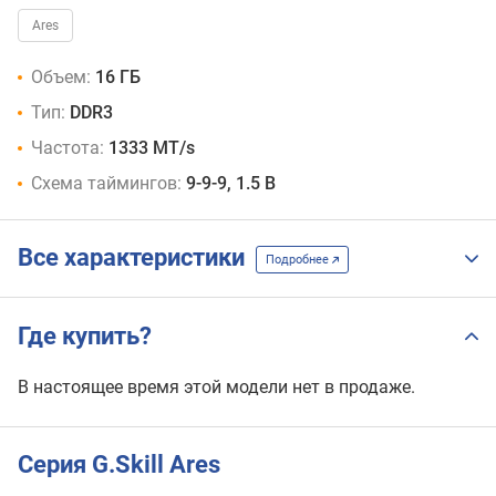
DDR3-
Ares
2133
CL10
Объем:
16 ГБ
DDR3-
2133
Тип:
DDR3
CL11
Частота:
1333 MT/s
DDR3-
2400
Схема таймингов:
9-9-9, 1.5 В
CL11
Все характеристики
Подробнее
Где купить?
В настоящее время этой модели нет в продаже.
Серия G.Skill Ares