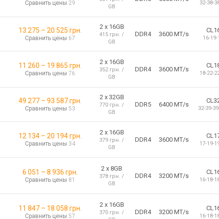
Сравнить цены
29
32-38-3
GB
2 х 16GB
13 275
–
20 525
грн.
CL1
DDR4
3600 MT/s
415 грн. /
Сравнить цены
67
16-19-
GB
2 х 16GB
11 260
–
19 865
грн.
CL1
DDR4
3600 MT/s
352 грн. /
Сравнить цены
76
18-22-2
GB
2 x 32GB
49 277
–
93 587
грн.
CL3
DDR5
6400 MT/s
770 грн. /
Сравнить цены
53
32-39-39
GB
2 х 16GB
12 134
–
20 194
грн.
CL1
DDR4
3600 MT/s
379 грн. /
Сравнить цены
34
17-19-1
GB
2 x 8GB
6 051
–
8 936
грн.
CL1
DDR4
3200 MT/s
378 грн. /
Сравнить цены
81
16-18-1
GB
2 х 16GB
11 847
–
18 058
грн.
CL1
DDR4
3200 MT/s
370 грн. /
Сравнить цены
57
16-18-1