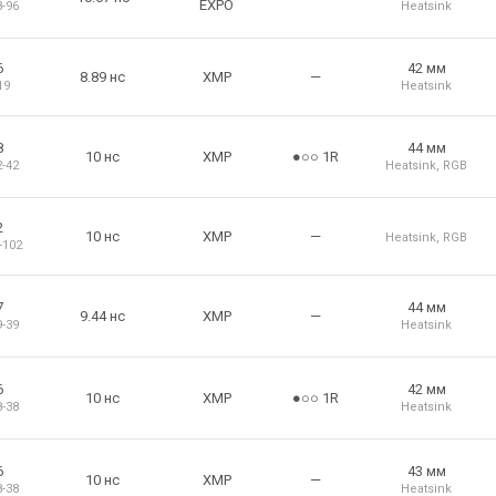
EXPO
8-96
Heatsink
6
42 мм
8.89 нс
XMP
—
19
Heatsink
8
44 мм
10 нс
XMP
●○○ 1R
2-42
Heatsink
,
RGB
2
10 нс
XMP
—
Heatsink
,
RGB
-102
7
44 мм
9.44 нс
XMP
—
9-39
Heatsink
6
42 мм
10 нс
XMP
●○○ 1R
8-38
Heatsink
6
43 мм
10 нс
XMP
—
8-38
Heatsink