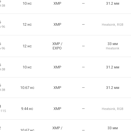
6
10 нс
XMP
—
31.2 мм
8-38
6
12 нс
XMP
—
Heatsink
,
RGB
6-96
6
XMP
/
33 мм
12 нс
—
EXPO
6-96
Heatsink
6
10 нс
XMP
—
31.2 мм
8-38
6
10.67 нс
XMP
—
31.2 мм
8-38
4
9.44 нс
XMP
—
Heatsink
,
RGB
-115
2
XMP
/
33 мм
10.67 нс
—