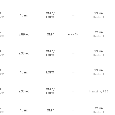
0
XMP
/
33 мм
10 нс
—
EXPO
6-96
Heatsink
6
42 мм
8.89 нс
XMP
●○○ 1R
9-39
Heatsink
8
XMP
/
33 мм
9.33 нс
—
EXPO
6-96
Heatsink
0
33 мм
10 нс
EXPO
—
8-96
Heatsink
8
XMP
/
9.33 нс
—
Heatsink
,
RGB
EXPO
6-96
6
42 мм
10 нс
XMP
—
8-38
Heatsink