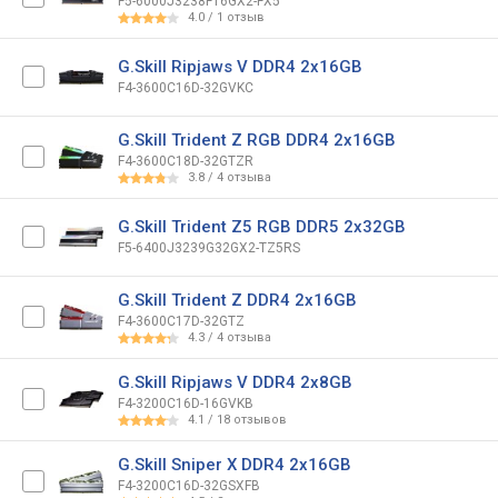
F5-6000J3238F16GX2-FX5
4.0
/
1
отзыв
G.Skill Ripjaws V DDR4 2x16GB
F4-3600C16D-32GVKC
G.Skill Trident Z RGB DDR4 2x16GB
F4-3600C18D-32GTZR
3.8
/
4
отзыва
G.Skill Trident Z5 RGB DDR5 2x32GB
F5-6400J3239G32GX2-TZ5RS
G.Skill Trident Z DDR4 2x16GB
F4-3600C17D-32GTZ
4.3
/
4
отзыва
G.Skill Ripjaws V DDR4 2x8GB
F4-3200C16D-16GVKB
4.1
/
18
отзывов
G.Skill Sniper X DDR4 2x16GB
F4-3200C16D-32GSXFB