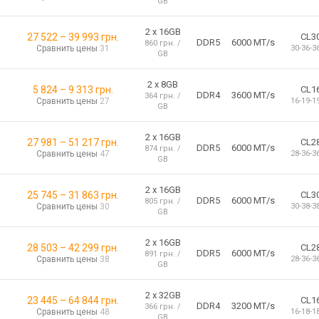
GB
2 х 16GB
27 522
–
39 993
грн.
CL3
DDR5
6000 MT/s
860 грн. /
Сравнить цены
31
30-36-3
GB
2 x 8GB
5 824
–
9 313
грн.
CL1
DDR4
3600 MT/s
364 грн. /
Сравнить цены
27
16-19-1
GB
2 х 16GB
27 981
–
51 217
грн.
CL2
DDR5
6000 MT/s
874 грн. /
Сравнить цены
47
28-36-3
GB
2 х 16GB
25 745
–
31 863
грн.
CL3
DDR5
6000 MT/s
805 грн. /
Сравнить цены
30
30-38-3
GB
2 х 16GB
28 503
–
42 299
грн.
CL2
DDR5
6000 MT/s
891 грн. /
Сравнить цены
38
28-36-3
GB
2 x 32GB
23 445
–
64 844
грн.
CL1
DDR4
3200 MT/s
366 грн. /
Сравнить цены
48
16-18-1
GB