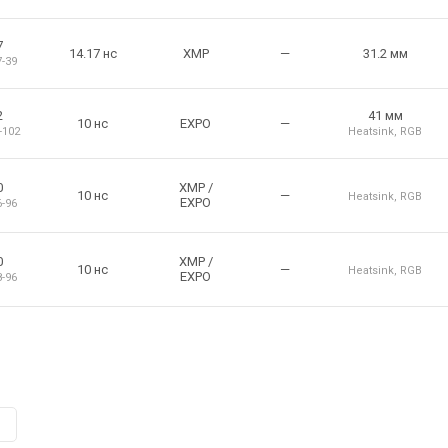
7
14.17 нс
XMP
—
31.2 мм
7-39
2
41 мм
10 нс
EXPO
—
-102
Heatsink
,
RGB
0
XMP
/
10 нс
—
Heatsink
,
RGB
EXPO
6-96
0
XMP
/
10 нс
—
Heatsink
,
RGB
EXPO
8-96