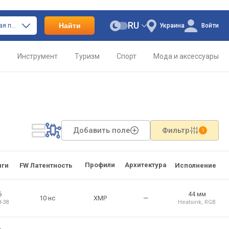
RU
Найти
только оперативная память
Украина
Войти
о
Инструмент
Туризм
Спорт
Мода и аксессуары
Добавить поле
Фильтр
1
Профили
Архитектура
нги
FW Латентность
Исполнение
6
44 мм
10 нс
XMP
—
8-38
Heatsink
,
RGB