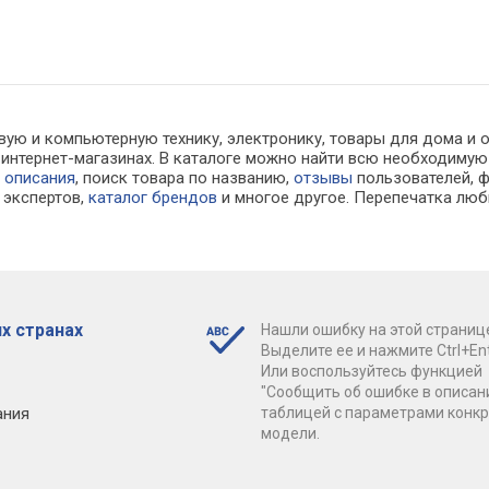
вую и компьютерную технику, электронику, товары для дома и 
е в интернет-магазинах. В каталоге можно найти всю необходи
е
описания
, поиск товара по названию,
отзывы
пользователей, ф
экспертов,
каталог брендов
и многое другое. Перепечатка люб
х странах
Нашли ошибку на этой страниц
Выделите ее и нажмите Ctrl+Ent
Или воспользуйтесь функцией
"Сообщить об ошибке в описан
ания
таблицей с параметрами конк
модели.