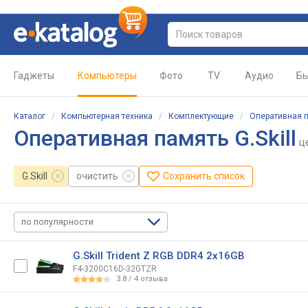
Гаджеты
Компьютеры
Фото
TV
Аудио
Бы
Каталог
/
Компьютерная техника
/
Комплектующие
/
Оперативная 
Оперативная память G.Skill
ц
G.Skill
очистить
Сохранить список
по популярности
G.Skill Trident Z RGB DDR4 2x16GB
F4-3200C16D-32GTZR
3.8
/
4
отзыва