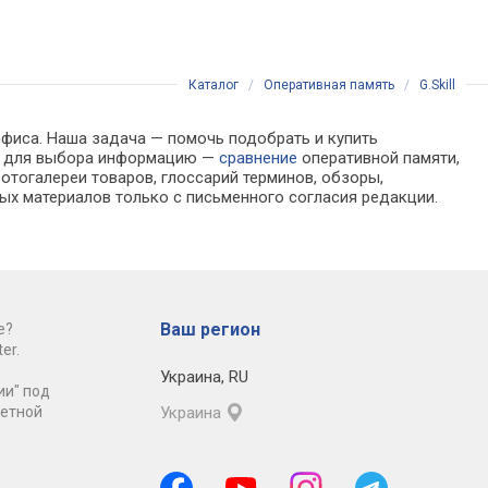
Каталог
/
Оперативная память
/
G.Skill
офиса. Наша задача — помочь подобрать и купить
мую для выбора информацию —
сравнение
оперативной памяти,
отогалереи товаров, глоссарий терминов, обзоры,
ых материалов только с письменного согласия редакции.
Ваш регион
е?
er.
Украина
,
RU
ии" под
ретной
Украина