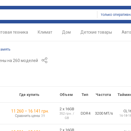
товая техника
Климат
Дом
Детские товары
Авт
память
ены
на 260 моделей
Где купить
Объем
Тип
Частота
Тайми
2 х 16GB
11 260
–
16 141
грн.
CL1
DDR4
3200 MT/s
352 грн. /
Сравнить цены
39
16-18-1
GB
2 х 16GB