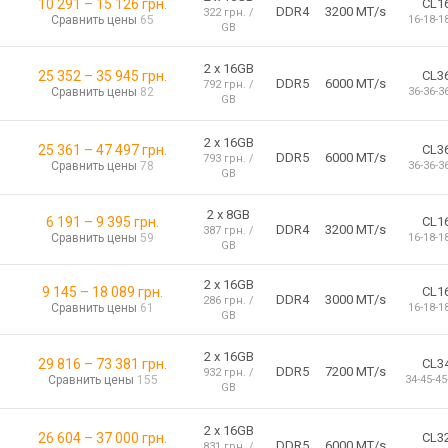
10 291
–
15 126
грн.
CL1
DDR4
3200 MT/s
322 грн. /
Сравнить цены
65
16-18-1
GB
2 х 16GB
25 352
–
35 945
грн.
CL3
DDR5
6000 MT/s
792 грн. /
Сравнить цены
82
36-36-3
GB
2 х 16GB
25 361
–
47 497
грн.
CL3
DDR5
6000 MT/s
793 грн. /
Сравнить цены
78
36-36-3
GB
2 x 8GB
6 191
–
9 395
грн.
CL1
DDR4
3200 MT/s
387 грн. /
Сравнить цены
59
16-18-1
GB
2 х 16GB
9 145
–
18 089
грн.
CL1
DDR4
3000 MT/s
286 грн. /
Сравнить цены
61
16-18-1
GB
2 х 16GB
29 816
–
73 381
грн.
CL3
DDR5
7200 MT/s
932 грн. /
Сравнить цены
155
34-45-45
GB
2 х 16GB
26 604
–
37 000
грн.
CL3
DDR5
6000 MT/s
831 грн. /