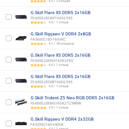
4.5
/
2
отзыва
G.Skill Flare X5 DDR5 2x16GB
F5-6000J3036F16GX2-FX5
4.0
/
1
отзыв
G.Skill Ripjaws V DDR4 2x8GB
F4-3600C16D-16GVKC
4.1
/
18
отзывов
G.Skill Flare X5 DDR5 2x16GB
F5-6000J2836G16GX2-FX5
4.0
/
1
отзыв
G.Skill Flare X5 DDR5 2x16GB
F5-6000J3038F16GH2-FX5
4.0
/
1
отзыв
G.Skill Trident Z5 Neo RGB DDR5 2x16GB
F5-6000J2836G16GX2-TZ5NRW
5.0
/
1
отзыв
G.Skill Ripjaws V DDR4 2x32GB
F4-3200C16D-64GVK
5.0
/
1
отзыв