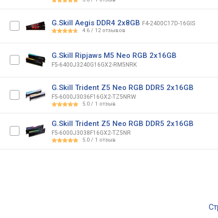
G.Skill Aegis DDR4 2x8GB
F4-2400C17D-16GIS
4.6
/
12
отзывов
G.Skill Ripjaws M5 Neo RGB 2x16GB
F5-6400J3240G16GX2-RM5NRK
G.Skill Trident Z5 Neo RGB DDR5 2x16GB
F5-6000J3036F16GX2-TZ5NRW
5.0
/
1
отзыв
G.Skill Trident Z5 Neo RGB DDR5 2x16GB
F5-6000J3038F16GX2-TZ5NR
5.0
/
1
отзыв
Ст