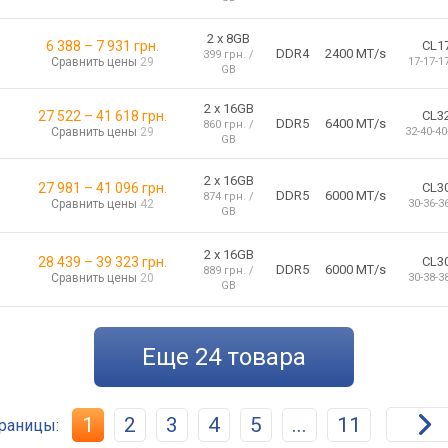
2 x 8GB
6 388
–
7 931
грн.
CL1
DDR4
2400 MT/s
399 грн. /
Сравнить цены
29
17-17-1
GB
2 х 16GB
27 522
–
41 618
грн.
CL3
DDR5
6400 MT/s
860 грн. /
Сравнить цены
29
32-40-40
GB
2 х 16GB
27 981
–
41 096
грн.
CL3
DDR5
6000 MT/s
874 грн. /
Сравнить цены
42
30-36-3
GB
2 х 16GB
28 439
–
39 323
грн.
CL3
DDR5
6000 MT/s
889 грн. /
Сравнить цены
20
30-38-3
GB
еще
24
товара
1
2
3
4
5
...
11
раницы: