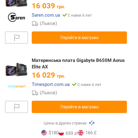
16 039
грн.
Saren.com.ua
С нами 6 лет
(Львов)
Перейти в магазин
Материнська плата Gigabyte B650M Aorus
Elite AX
16 029
грн.
Timesport.com.ua
С нами 6 лет
(Львов)
Перейти в магазин
Цены в других странах
$180
166 £
659 zł