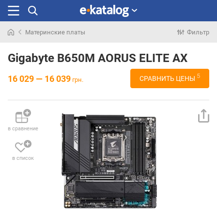
Материнские платы
Фильтр
Искали
раньше
Gigabyte B650M AORUS ELITE AX
5
16 029 — 16 039
СРАВНИТЬ ЦЕНЫ
грн.
в сравнение
в список