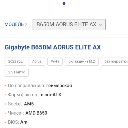
B650M
МОДЕЛЬ
2
AORUS
ELITE
Gigabyte B650M AORUS ELITE AX
2022 год
Aorus
Wi-Fi
охлаждение M.2
без подсветки
2.5 Гбит/с
По направлению:
геймерская
Форм-фактор:
micro-ATX
Socket:
AM5
Чипсет:
AMD B650
BIOS:
Ami