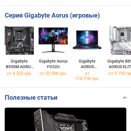
Серия Gigabyte Aorus (игровые)
Gigabyte
Gigabyte Aorus
Gigabyte
Gigabyte B8
B550M AORUS
FO32U
AORUS
AORUS ELI
ELITE
MASTER 16
WIFI7 ICE
от 4 323 грн.
от 33 596 грн.
от
от 9 759 гр
BXH
114 718 грн.
[BXHC4USE64SH]
Полезные статьи