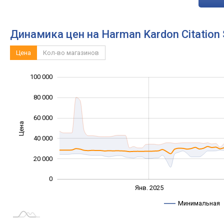
Динамика цен на Harman Kardon Citation
Цена
Кол-во магазинов
100 000
120 000
-40 000
-20 000
80 000
60 000
Цена
100 000
40 000
20 000
0
Янв. 2027
Июль
Янв. 2025
L
Минимальная