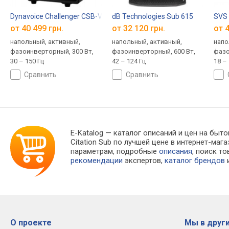
Dynavoice Challenger CSB-V12
dB Technologies Sub 615
SVS
от 40 499 грн.
от 32 120 грн.
от 4
напольный, активный,
напольный, активный,
напо
фазоинверторный, 300 Вт,
фазоинверторный, 600 Вт,
фазо
30 – 150 Гц
42 – 124 Гц
18 – 
сравнить
сравнить
E-Katalog
— каталог описаний и цен на быто
Citation Sub по лучшей цене в интернет-м
параметрам, подробные
описания
, поиск т
рекомендации
экспертов,
каталог брендов
и
О проекте
Мы в други