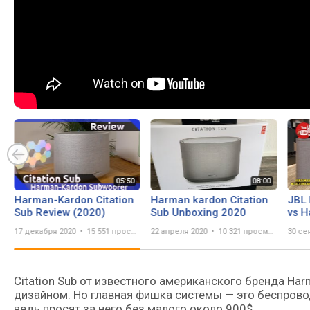
Harman-Kardon Citation
Harman kardon Citation
JBL 
Sub Review (2020)
Sub Unboxing 2020
vs 
Mult
17 декабря 2020
15 551 просмотр
22 апреля 2020
10 321 просмотр
30 се
Sub 
Citation Sub от известного американского бренда H
дизайном. Но главная фишка системы — это беспрово
ведь просят за него без малого около 900$.