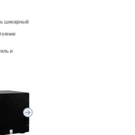
ать шикарный
тоянии
иль и