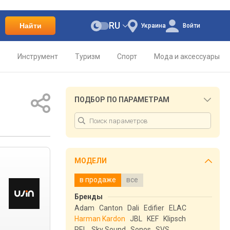
RU
Найти
Украина
Войти
о
Инструмент
Туризм
Спорт
Мода и аксессуары
ПОДБОР ПО ПАРАМЕТРАМ
МОДЕЛИ
в продаже
все
Бренды
Adam
Canton
Dali
Edifier
ELAC
Harman Kardon
JBL
KEF
Klipsch
REL
Sky Sound
Sonos
SVS