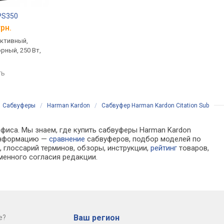
PS350
JBL Studio 660P
Klipsch Reference 
грн.
от 39 499 грн.
от 36 903 грн.
активный,
напольный, активный,
беспроводной, напо
рный, 250 Вт,
фазоинверторный, 500 Вт,
активный,
28 – 150 Гц
фазоинверторный, 40
16.5 – 138 Гц
ть
сравнить
сравнить
/
Сабвуферы
/
Harman Kardon
/
Сабвуфер Harman Kardon Citation Sub
офиса. Мы знаем, где купить сабвуферы Harman Kardon
 информацию —
сравнение
сабвуферов, подбор моделей по
 глоссарий терминов, обзоры, инструкции,
рейтинг
товаров,
менного согласия редакции.
Ваш регион
е?