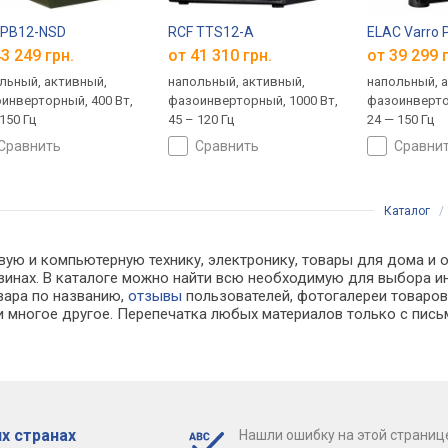
 PB12-NSD
RCF TTS12-A
ELAC Varro 
3 249 грн.
от 41 310 грн.
от 39 299 
льный, активный,
напольный, активный,
напольный, 
инверторный, 400 Вт,
фазоинверторный, 1000 Вт,
фазоинверто
150 Гц
45 – 120 Гц
24 — 150 Гц
сравнить
сравнить
сравни
Каталог
вую и компьютерную технику, электронику, товары для дома и 
агазинах. В каталоге можно найти всю необходимую для выбора
овара по названию,
отзывы
пользователей, фотогалереи товаров,
 многое другое. Перепечатка любых материалов только с пись
х странах
Нашли ошибку на этой страниц