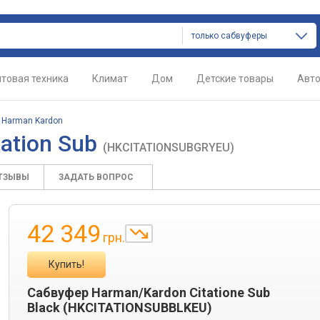
только сабвуферы
товая техника
Климат
Дом
Детские товары
Авт
/
Harman Kardon
ation Sub
(HKCITATIONSUBGRYEU)
ТЗЫВЫ
ЗАДАТЬ ВОПРОС
42 349
грн.
Купить!
Сабвуфер Harman/Kardon Citatione Sub
Black (HKCITATIONSUBBLKEU)