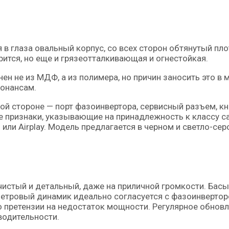
ся в глаза овальный корпус, со всех сторон обтянутый пл
ится, но еще и грязеотталкивающая и огнестойкая.
нен не из МДФ, а из полимера, но причин заносить это в
зонансам.
ой стороне — порт фазоинвертора, сервисный разъем, кн
е признаки, указывающие на принадлежность к классу с
или Airplay. Модель предлагается в черном и светло-сер
 чистый и детальный, даже на приличной громкости. Басы
иметровый динамик идеально согласуется с фазоинвертор
о претензии на недостаток мощности. Регулярное обнов
водительности.