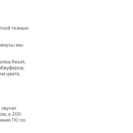
отной тканью
 минусы мы
опка Reset,
абвуферов,
ом цвете,
 звучат
ом, а 200-
ление ПО по