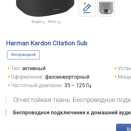
Видео
Фото
6
10
Harman Kardon Citation Sub
беспроводной
Тип:
активный
Устан
Оформление:
фазоинверторный
Мощн
Частотный диапазон:
35 – 125 Гц
Огнестойкая ткань. Беспроводное под
Беспроводное подключение к домашней аудио