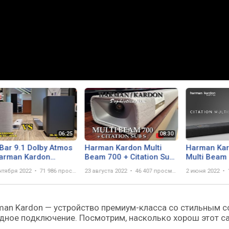
Bar 9.1 Dolby Atmos
Harman Kardon Multi
Harman Kar
Harman Kardon
Beam 700 + Citation Sub
Multi Beam
ibeam 700 + Citation
S - Sound / Bass test
Soundbar wi
нтября 2022
71 986 просмотров
23 августа 2022
46 407 просмотров
2 июня 2022
S - sound battle
Wireless S
Deep Bass
arman Kardon — устройство премиум-класса со стильным
дное подключение. Посмотрим, насколько хорош этот с