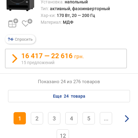
Установка:
напольный
Тип:
активный, фазоинверторный
Хар-ки:
170 Вт, 20 — 200 Гц
Материал:
МДФ
Спросить
16 417 — 22 616
грн.
15 предложений
Показано 24 из 276 товаров
еще
24
товара
1
2
3
4
5
...
12