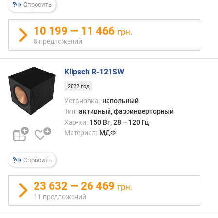
)
Спросить
ч
10 199 — 11 466
грн.
у
8 предложений
в
с
т
Klipsch R-121SW
в
и
2022 год
т
Установка:
напольный
е
Тип:
активный, фазоинверторный
л
Хар-ки:
150 Вт, 28 – 120 Гц
ь
Материал:
МДФ
н
о
с
Спросить
т
ь
23 632 — 26 469
грн.
(
11 предложений
д
Б