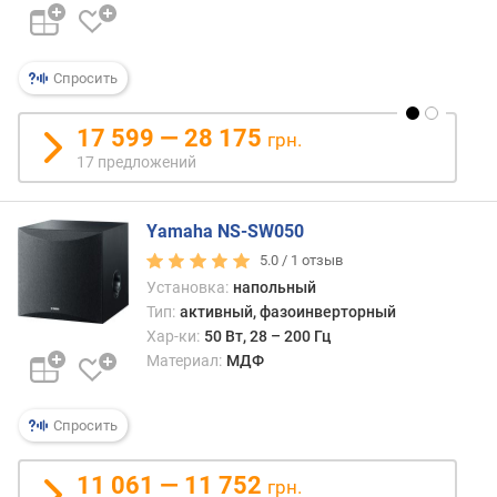
о
д
а
Спросить
в
л
е
17 599 — 28 175
грн.
н
17 предложений
и
я
(
Yamaha NS-SW050
д
5.0 /
1
отзыв
Б
Установка:
напольный
)
Тип:
активный, фазоинверторный
Хар-ки:
50 Вт, 28 – 200 Гц
м
Материал:
МДФ
и
н
.
Спросить
ч
а
с
11 061 — 11 752
грн.