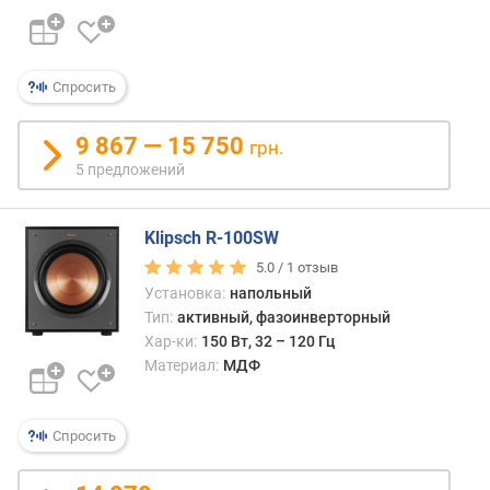
п
о
о
Спросить
т
з
9 867 — 15 750
грн.
ы
5 предложений
в
а
м
Klipsch R-100SW
п
5.0 /
1
отзыв
о
Установка:
напольный
д
Тип:
активный, фазоинверторный
а
Хар-ки:
150 Вт, 32 – 120 Гц
т
Материал:
МДФ
е
д
о
Спросить
б
а