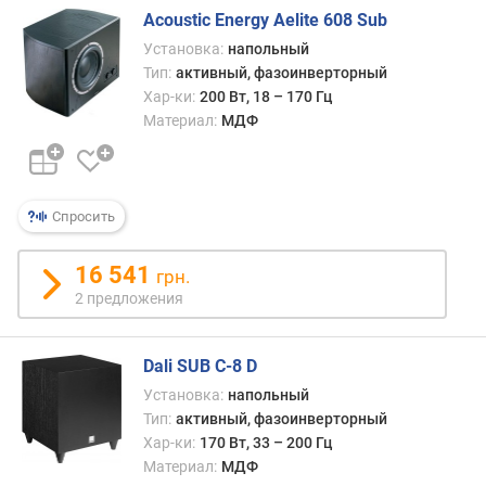
)
Acoustic Energy Aelite 608 Sub
м
Установка:
напольный
а
Тип:
активный, фазоинверторный
к
Хар-ки:
200 Вт, 18 – 170 Гц
с
Материал:
МДФ
.
у
р
о
Спросить
в
е
16 541
н
грн.
ь
2 предложения
з
в
у
Dali SUB C-8 D
к
Установка:
напольный
о
Тип:
активный, фазоинверторный
в
Хар-ки:
170 Вт, 33 – 200 Гц
о
Материал:
МДФ
г