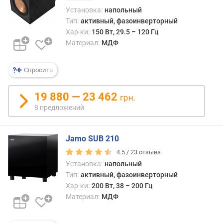
д
Установка:
напольный
л
Тип:
активный, фазоинверторный
о
Хар-ки:
150 Вт, 29.5 – 120 Гц
ж
Материал:
МДФ
е
н
Спросить
и
й
19 880 — 23 462
грн.
8 предложений
м
о
щ
Jamo SUB 210
н
4.5 /
23
отзыва
о
Установка:
напольный
с
т
Тип:
активный, фазоинверторный
ь
Хар-ки:
200 Вт, 38 – 200 Гц
(
Материал:
МДФ
В
т