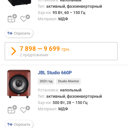
Установка:
напольный
Г
Тип:
активный, фазоинверторный
ц
Хар-ки:
95 Вт, 60 – 150 Гц
)
Материал:
МДФ
и
Спросить
м
п
е
7 898 — 9 699
грн.
д
2 предложения
а
н
с
JBL Studio 660P
(
2023 год
Studio Monitor
О
м
Установка:
напольный
)
Тип:
активный, фазоинверторный
Хар-ки:
500 Вт, 28 – 150 Гц
к
Материал:
МДФ
о
л
Спросить
-