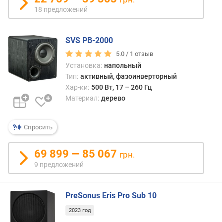
18 предложений
SVS PB-2000
5.0 /
1
отзыв
Установка:
напольный
Тип:
активный, фазоинверторный
Хар-ки:
500 Вт, 17 – 260 Гц
Материал:
дерево
Спросить
69 899 — 85 067
грн.
9 предложений
PreSonus Eris Pro Sub 10
2023 год