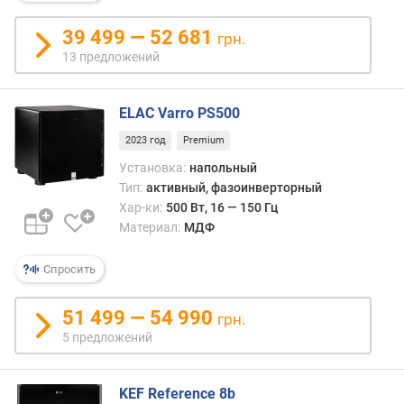
в
о
39 499 — 52 681
грн.
д
13 предложений
и
н
а
ELAC Varro PS500
м
и
2023 год
Premium
к
Установка:
напольный
о
Тип:
активный, фазоинверторный
в
Хар-ки:
500 Вт, 16 — 150 Гц
Материал:
МДФ
р
а
Спросить
з
м
е
51 499 — 54 990
грн.
р
5 предложений
д
и
н
KEF Reference 8b