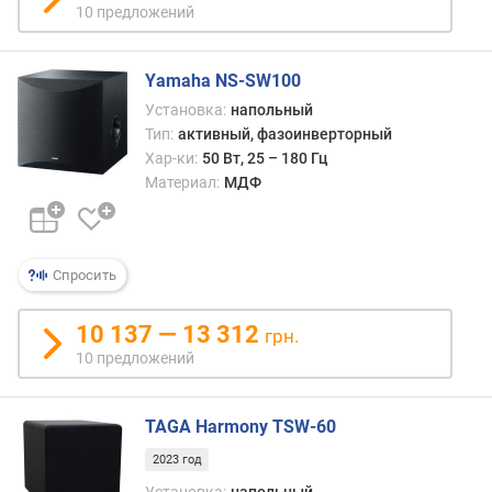
т
10 предложений
о
т
а
Yamaha NS-SW100
(
Установка:
напольный
Г
Тип:
активный, фазоинверторный
ц
Хар-ки:
50 Вт, 25 – 180 Гц
)
Материал:
МДФ
м
а
к
Спросить
с
.
ч
10 137 — 13 312
грн.
а
10 предложений
с
т
о
TAGA Harmony TSW-60
т
2023 год
а
(