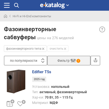
Hi-Fi и Hi-End компоненты
Искали
Фазо
раньше
Фазоинверторные
— пре
сабвуферы
собо
цены
на 276 моделей
трубку
уста
фазоинверторного типа
очистить
в
корпу
по популярности
Фильтр
1
сабв
Сортировать
и
Edifier T5s
имею
п
выхо
2025 год
о
в
п
Установка:
напольный
окру
о
Тип:
активный, фазоинверторный
прост
п
Хар-ки:
70 Вт, 35 – 115 Гц
Длин
у
Материал:
МДФ
трубк
л