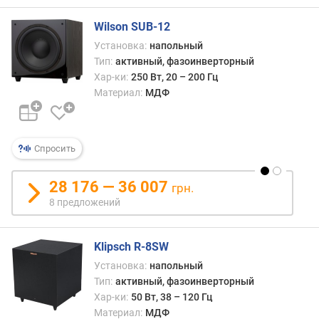
о
улуч
г
звуч
Wilson SUB-12
и
сабв
м
Установка:
напольный
при
Тип:
активный, фазоинверторный
отно
о
Хар-ки:
250 Вт, 20 – 200 Гц
небо
т
Материал:
МДФ
его
д
разме
о
Иног
р
фазо
о
Спросить
може
г
быть
и
28 176 — 36 007
грн.
неско
х
8 предложений
к
д
е
Klipsch R-8SW
ш
Установка:
напольный
е
Тип:
активный, фазоинверторный
в
Хар-ки:
50 Вт, 38 – 120 Гц
ы
м
Материал:
МДФ