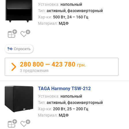
а
Установка:
напольный
м
Тип:
активный, фазоинверторный
и
Хар-ки:
500 Вт, 24 – 160 Гц
к
Материал:
МДФ
а
в
е
с
Спросить
(
к
280 800 — 423 780
грн.
г
3 предложения
)
TAGA Harmony TSW-212
Установка:
напольный
Тип:
активный, фазоинверторный
Хар-ки:
200 Вт, 25 – 200 Гц
Материал:
МДФ