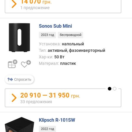
14 070
в
грн.
л
1 предложение
е
н
и
Sonos Sub Mini
я
2023 год
беспроводной
Установка:
напольный
п
о
Тип:
активный, фазоинверторный
к
Хар-ки:
50 Вт
о
Материал:
пластик
л
и
Спросить
ч
е
с
20 910 — 31 950
грн.
т
33 предложения
в
у
п
Klipsch R-101SW
р
2022 год
е