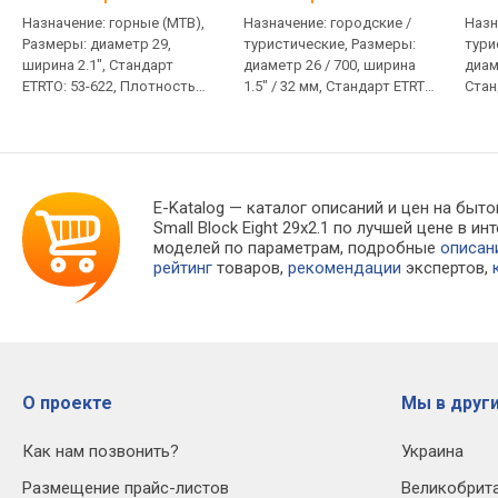
Назначение: горные (MTB),
Назначение: городские /
Назн
Размеры: диаметр 29,
туристические, Размеры:
тури
ширина 2.1", Стандарт
диаметр 26 / 700, ширина
диам
ETRTO: 53-622, Плотность
1.5" / 32 мм, Стандарт ETRTO:
Стан
каркаса EPI (TPI): 60, Вес:
23-622 / 32-622, Плотность
Плот
605 г
каркаса EPI (TPI): - / 60, Вес: -
60, В
/ 235 г
E-Katalog
— каталог описаний и цен на быто
Small Block Eight 29x2.1 по лучшей цене в
моделей по параметрам, подробные
описан
рейтинг
товаров,
рекомендации
экспертов,
О проекте
Мы в други
Как нам позвонить?
Украина
Размещение прайс-листов
Великобрит