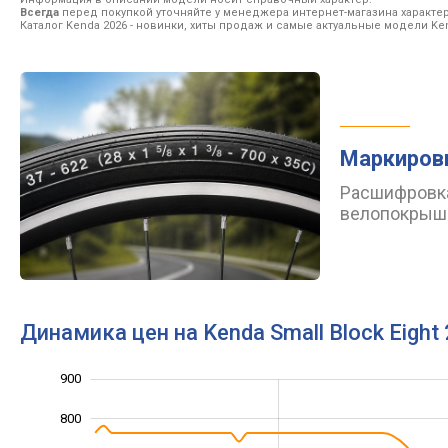
Всегда
перед покупкой уточняйте у менеджера интернет-магазина характе
Каталог Kenda 2026
- новинки, хиты продаж и самые актуальные модели Ke
Маркиров
Расшифровка
велопокрыш
Динамика цен на Kenda Small Block Eight 
900
1 000
100
200
800