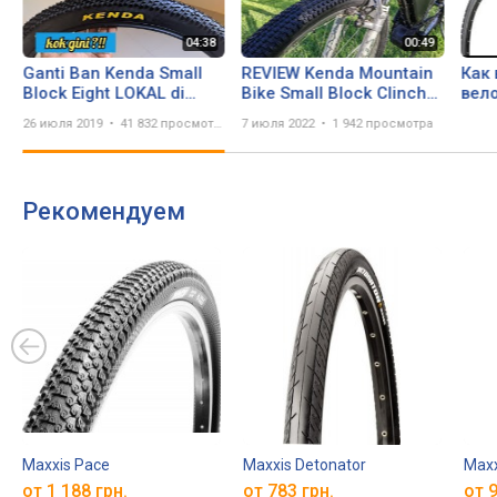
Ganti Ban Kenda Small
REVIEW Kenda Mountain
Как
Block Eight LOKAL di
Bike Small Block Clincher
вел
Polygon Broadway 3.0
Rubber Eight Pro Tire for
26 июля 2019
41 832 просмотра
7 июля 2022
1 942 просмотра
Gravel Riding
Рекомендуем
Maxxis Pace
Maxxis Detonator
Maxx
от 1 188 грн.
от 783 грн.
от 9