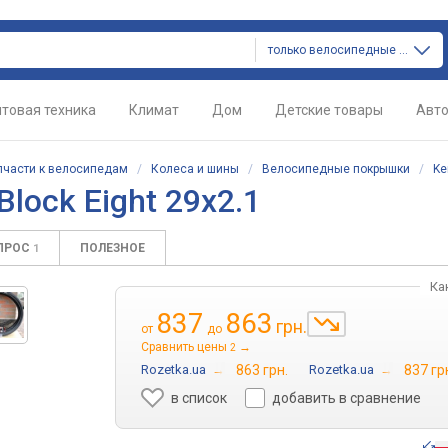
только велосипедные покрышки
товая техника
Климат
Дом
Детские товары
Авт
пчасти к велосипедам
/
Колеса и шины
/
Велосипедные покрышки
/
Ke
lock Eight 29x2.1
ПРОС
ПОЛЕЗНОЕ
1
Ка
837
863
грн.
от
до
Сравнить цены
→
2
Rozetka.ua
→
863 грн.
Rozetka.ua
→
837 гр
в список
добавить в сравнение