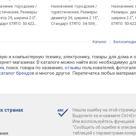
ачение: городские /
Назначение: городские /
Назначение: 
стические, Размеры:
туристические, Размеры:
Размеры: диа
етр 29, ширина 2.0",
диаметр 26, ширина 2.15",
ширина 2.2",
дарт ETRTO: 50-622,
Стандарт ETRTO: 54-559,
ETRTO: 50-622
ность каркаса EPI (TPI):
Плотность каркаса EPI (TPI):
Плотность кар
ес: 655 г
60, Вес: 550 г
60 / 120, Вес:
Каталог
/
Велосипедн
вую и компьютерную технику, электронику, товары для дома и 
 интернет-магазинах. В каталоге можно найти всю необходимую
ия
, поиск товара по названию,
отзывы
пользователей, фотогалер
каталог брендов
и многое другое. Перепечатка любых материал
х странах
Нашли ошибку на этой страниц
Выделите ее и нажмите Ctrl+Ent
Или воспользуйтесь функцией
"Сообщить об ошибке в описан
ания
таблицей с параметрами конк