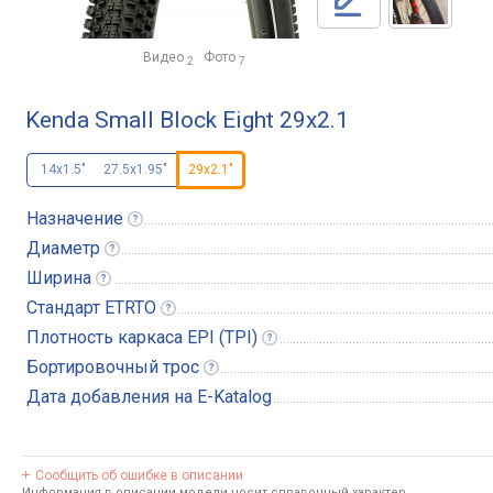
Видео
Фото
2
7
Kenda Small Block Eight 29x2.1
14x1.5"
27.5x1.95"
29x2.1"
Назначение
Диаметр
Ширина
Стандарт
ETRTO
Плотность каркаса EPI
(TPI)
Бортировочный
трос
Дата добавления на E-Katalog
Сообщить об ошибке в описании
Информация в описании модели носит справочный характер.