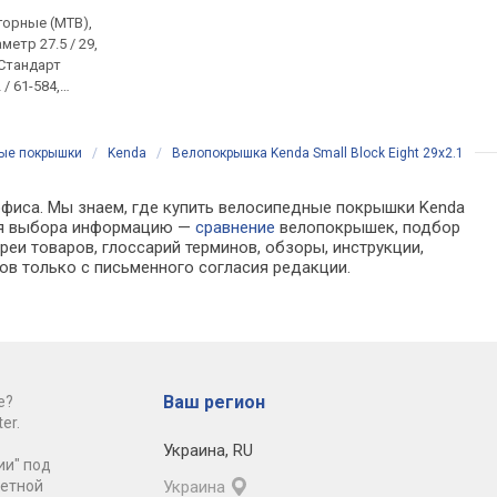
горные (MTB),
Назначение: горные (MTB),
Назначение: городск
метр 27.5 / 29,
Размеры: диаметр 27.5 / 29,
туристические, Разм
 Стандарт
ширина 2.5" / 2.6", Стандарт
диаметр 26 / 700, ши
 / 61-584,
ETRTO: 63-584 / 63-622,
1.75" / 38 мм, Станда
каса EPI (TPI):
Плотность каркаса EPI (TPI):
ETRTO: 38-622 / 42-559
 560 / 685 г
60, Вес: 1008 - 1493 г
Плотность каркаса EPI
27 / 60, Вес: - / 540 г
ые покрышки
/
Kenda
/
Велопокрышка Kenda Small Block Eight 29x2.1
офиса. Мы знаем, где купить велосипедные покрышки Kenda
 для выбора информацию —
сравнение
велопокрышек, подбор
еи товаров, глоссарий терминов, обзоры, инструкции,
ов только с письменного согласия редакции.
Ваш регион
е?
er.
Украина
,
RU
ии" под
ретной
Украина