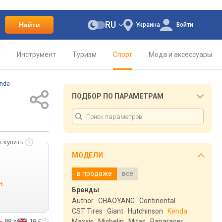
RU
Найти
Украина
Войти
о
Инструмент
Туризм
Спорт
Мода и аксессуары
nda
ПОДБОР ПО ПАРАМЕТРАМ
к купить
МОДЕЛИ
в продаже
все
н.
Бренды
Author
CHAOYANG
Continental
CST Tires
Giant
Hutchinson
Kenda
88 zł
18 £
Maxxis
Michelin
Mitas
Panaracer