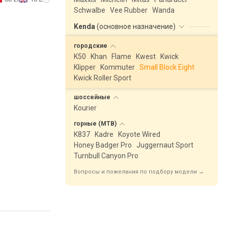
Schwalbe
Vee Rubber
Wanda
Kenda
(
основное назначение
)
городские
K50
Khan
Flame
Kwest
Kwick
Klipper
Kommuter
Small Block Eight
Kwick Roller Sport
шоссейные
Kourier
горные
(MTB)
K837
Kadre
Koyote Wired
Honey Badger Pro
Juggernaut Sport
Turnbull Canyon Pro
Вопросы и пожелания по подбору модели →