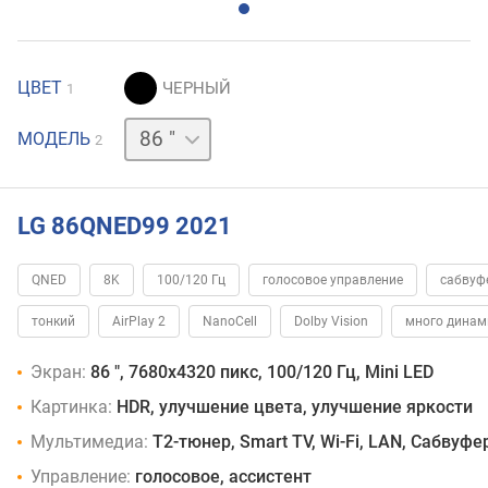
ЦВЕТ
1
75 "
МОДЕЛЬ
2
LG 86QNED99 2021
QNED
8K
100/120 Гц
голосовое управление
сабвуф
тонкий
AirPlay 2
NanoCell
Dolby Vision
много динам
Экран:
86 ", 7680x4320 пикс, 100/120 Гц, Mini LED
Картинка:
HDR, улучшение цвета, улучшение яркости
Мультимедиа:
T2-тюнер, Smart TV, Wi-Fi, LAN, Сабвуфе
Управление:
голосовое, ассистент