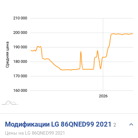
210 000
 000
 000
 000
200 000
Средняя цена
190 000
160 000
180 000
170 000
160 000
2024
2025
2028
2026
L
Модификации LG 86QNED99 2021
2
Цены на LG 86QNED99 2021