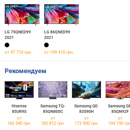
LG 75QNED99
LG 86QNED99
2021
2021
от 97 710 грн.
от 199 410 грн.
Рекомендуем
Hisense
Samsung TQ-
Samsung QE-
Samsung Q
85UR9S
85QN800C
83S90H
85QN92F
от
от
от
от
183 540 грн.
182 812 грн.
172 900 грн.
104 190 гр