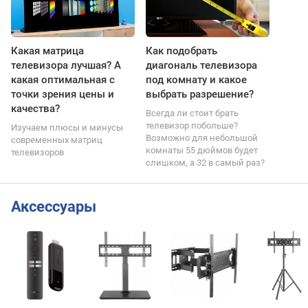
Какая матрица
Как подобрать
телевизора лучшая? А
диагональ телевизора
какая оптимальная с
под комнату и какое
точки зрения цены и
выбрать разрешение?
качества?
Всегда ли стоит брать
телевизор побольше?
Изучаем плюсы и минусы
Возможно для небольшой
современных матриц
комнаты 55 дюймов будет
телевизоров
слишком, а 32 в самый раз?
Аксессуары