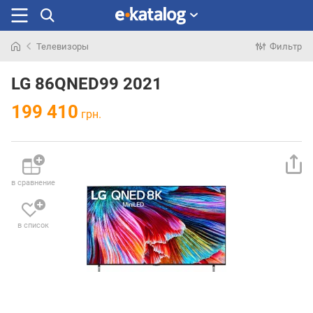
Телевизоры
Фильтр
Искали
раньше
LG 86QNED99 2021
199 410
грн.
в сравнение
в список