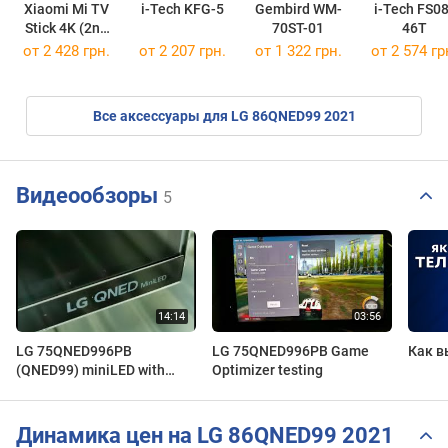
Xiaomi Mi TV
i-Tech KFG-5
Gembird WM-
i-Tech FS08
Stick 4K (2nd
70ST-01
46T
Gen)
от 2 428 грн.
от 2 207 грн.
от 1 322 грн.
от 2 574 гр
Все аксессуары для LG 86QNED99 2021
Видеообзоры
5
LG 75QNED996PB
LG 75QNED996PB Game
Как в
(QNED99) miniLED with
Optimizer testing
2.500 zones | First look and
unboxing
Динамика цен на LG 86QNED99 2021