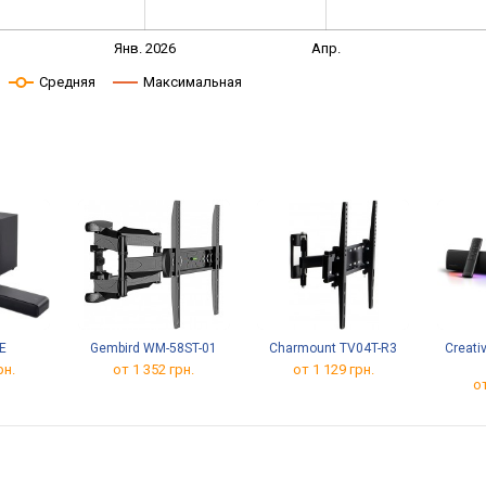
Янв. 2026
Апр.
Средняя
Максимальная
→
E
Gembird WM-58ST-01
Charmount TV04T-R3
Creati
рн.
от 1 352 грн.
от 1 129 грн.
от