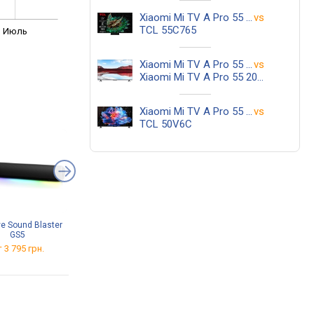
Xiaomi Mi TV A Pro 55 2026
vs
TCL 55C765
Июль
Xiaomi Mi TV A Pro 55 2026
vs
Xiaomi Mi TV A Pro 55 2025
Xiaomi Mi TV A Pro 55 2026
vs
TCL 50V6C
ve Sound Blaster
i-Tech LCD243
Gembird TVS-D65S-01
GS5
от 547 грн.
от 1 199 грн.
 3 795 грн.