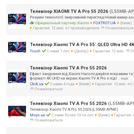
Телевізор XIAOMI TV A Pro 55 2026
(L55MB-A
Розумні технології. Імерсивний перегляд Новий вимір к
Официальный партнер Xiaomi
FOXTROT.UA
(Киев)
Гарантия: 12 мес. от производителя
Пожаловаться
Телевізор Xiaomi TV A Pro 55` QLED Ultra HD 4
Touch
С нами 7 лет
(Днепр)
Гарантия: 12 мес.
П
Телевізор Xiaomi TV A Pro 55 2026
Ефект занурення від Xiaomi Насолоджуйся яскравим та
форматі 4К UHD на екрані Xiaomi TV A Pro з підт
... еще
Click.ua
С нами 4 года
(Киев)
Гарантия: 12 мес. о
Пожаловаться
Телевізор Xiaomi TV A Pro 55 2026
(L55MB-AP
Телевізор Xiaomi TV A Pro 55 2026 (L55MB-APME)
Moyo.ua
С нами более 10-ти лет
(Киев)
Гарантия:
Пожаловаться