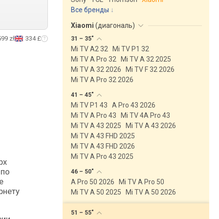
Все бренды
Xiaomi
(
диагональ
)
599 zł
334 £
31 –
35"
Mi TV A2 32
Mi TV P1 32
Mi TV A Pro 32
Mi TV A 32 2025
Mi TV A 32 2026
Mi TV F 32 2026
Mi TV A Pro 32 2026
41 –
45"
Mi TV P1 43
A Pro 43 2026
Mi TV A Pro 43
Mi TV 4A Pro 43
Mi TV A 43 2025
Mi TV A 43 2026
Mi TV A 43 FHD 2025
Mi TV A 43 FHD 2026
Mi TV A Pro 43 2025
 по
46 –
50"
е
A Pro 50 2026
Mi TV A Pro 50
рнету
Mi TV A 50 2025
Mi TV A 50 2026
51 –
55"