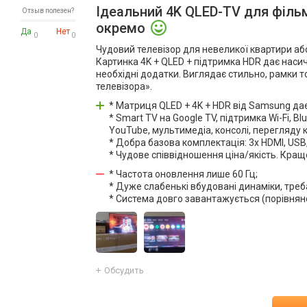
Ідеальний 4K QLED-TV для фільм
Отзыв полезен?
окремо
Да
Нет
0
0
Чудовий телевізор для невеликої квартири або 
Картинка 4K + QLED + підтримка HDR дає насиче
необхідні додатки. Виглядає стильно, рамки т
телевізора».
* Матриця QLED + 4K + HDR від Samsung да
* Smart TV на Google TV, підтримка Wi-Fi, B
YouTube, мультимедіа, консолі, перегляду 
* Добра базова комплектація: 3x HDMI, USB
* Чудове співвідношення ціна/якість. Краще
* Частота оновлення лише 60 Гц;
* Дуже слабенькі вбудовані динаміки, треб
* Система довго завантажується (порівняно з
Обсудить