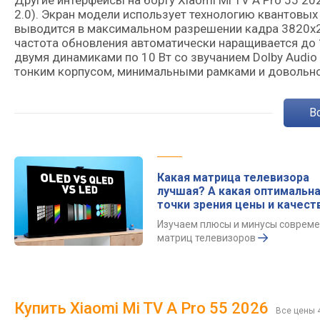
Другие интерфейсы на борту Xiaomi Mi TV A Pro 55 20
2.0). Экран модели использует технологию квантовы
выводится в максимальном разрешении кадра 3820х21
частота обновления автоматически наращивается до 1
двумя динамиками по 10 Вт со звучанием Dolby Audi
тонким корпусом, минимальными рамками и довольно
Какая матрица телевизора
лучшая? А какая оптимальна
точки зрения цены и качест
Изучаем плюсы и минусы соврем
матриц телевизоров
Купить Xiaomi Mi TV A Pro 55 2026
Все цены 