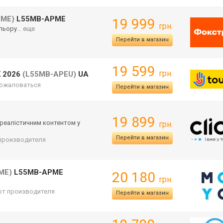
PME)
L55MB-APME
19 999
грн.
ольору
... еще
Перейти в магазин
19 599
грн.
K 2026
(L55MB-APEU)
UA
ожаловаться
Перейти в магазин
19 899
 реалістичним контентом у
грн.
Перейти в магазин
т производителя
ME)
L55MB-APME
20 180
грн.
 от производителя
Перейти в магазин