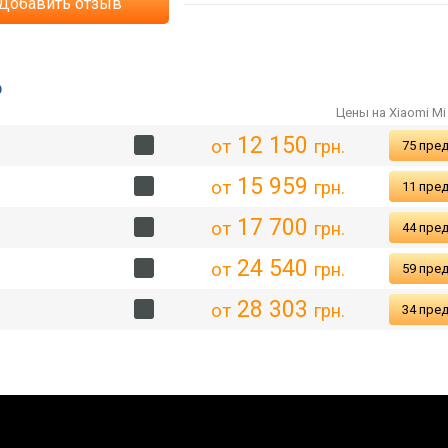
Добавить отзыв
6
Цены на Xiaomi Mi 
12 150
от
грн.
75 пре
15 959
от
грн.
11 пре
17 700
от
грн.
44 пре
24 540
от
грн.
59 пре
28 303
от
грн.
34 пре