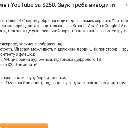
ів і YouTube за $250. Звук треба виводити
6
вітальні: 43” екран добре підходить для фільмів, серіалів, YouTube 
ні кольори і достатню деталізацію, а Smart TV на базі Google TV на
онкі, і загалом це універсальний варіант «домашнього кінотеатру 
є яскраве, насичене зображення;
luetooth, Miracast, можливість підключення зовнішніх пристроїв — з
контенту з флешки;
, LAN, цифровий аудіо-вихід, підтримка цифрового ТВ;
 за $250 не знайти!
а підключати саундбар чи колонки;
 Tizen від Samsung), іноді підлагує під час навігації по додаткам.