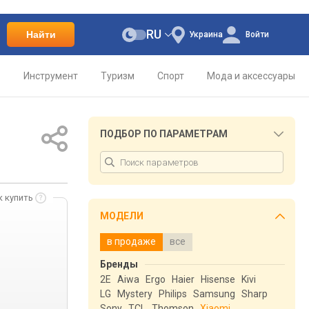
RU
Найти
Украина
Войти
о
Инструмент
Туризм
Спорт
Мода и аксессуары
ПОДБОР ПО ПАРАМЕТРАМ
к купить
МОДЕЛИ
в продаже
все
Бренды
2E
Aiwa
Ergo
Haier
Hisense
Kivi
LG
Mystery
Philips
Samsung
Sharp
Sony
TCL
Thomson
Xiaomi