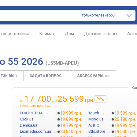
только телевизоры
товая техника
Климат
Дом
Детские товары
Авт
ro 55 2026
(L55MB-APEU)
ОТЗЫВЫ
ЗАДАТЬ ВОПРОС
АКСЕССУАРЫ
1
1
10+
Ка
17 700
25 599
грн.
от
до
Сравнить цены
→
44
FOXTROT.UA
→
19 999 грн.
Touch
→
19 599 грн.
Click.ua
→
19 899 грн.
Moyo.ua
→
20 180 грн.
Denika.ua
→
19 799 грн.
АЛЛО
→
19 999 грн.
Luxmedia.com.ua
→
20 810 грн.
Stls.store
→
19 530 грн.