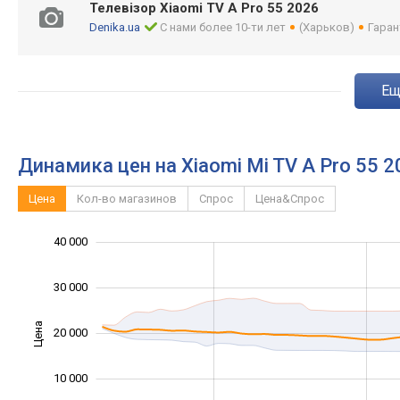
Телевізор Xiaomi TV A Pro 55 2026
Denika.ua
С нами более 10-ти лет
(Харьков)
Гаран
e
Динамика цен на Xiaomi Mi TV A Pro 55 
Цена
Кол-во магазинов
Спрос
Цена&Спрос
-10 000
-20 000
50 000
-5 000
5 000
40 000
30 000
Цена
20 000
10 000
10 000