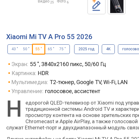
Видео
Фото
25
6
Xiaomi Mi TV A Pro 55 2026
43 "
50 "
55 "
65 "
75 "
2025 год
4K
голосово
Экран:
55 ", 3840x2160 пикс, 50/60 Гц
Картинка:
HDR
Мультимедиа:
T2-тюнер, Google TV, Wi-Fi, LAN
Управление:
голосовое, ассистент
Н
едорогой QLED-телевизор от Xiaomi под управлением Google TV. Данная надстройка установлена поверх
традиционной системы Android TV и характе
просмотру контента на основе зрительских п
Chromecast и Apple AirPlay, а также голосово
служат Ethernet-порт и двухдиапазонный модуль связи