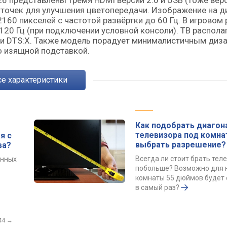
26 представлены тремя HDMI версии 2.0 и USB (тоже вер
х точек для улучшения цветопередачи. Изображение на д
60 пикселей с частотой развёртки до 60 Гц. В игровом
20 Гц (при подключении условной консоли). ТВ распола
o и DTS:X. Также модель порадует минималистичным диз
 изящной подставкой.
Все характеристики
Как подобрать диагон
телевизора под комна
я с
выбрать разрешение?
ва?
Всегда ли стоит брать тел
енных
побольше? Возможно для
комнаты 55 дюймов будет 
в самый раз?
44
→