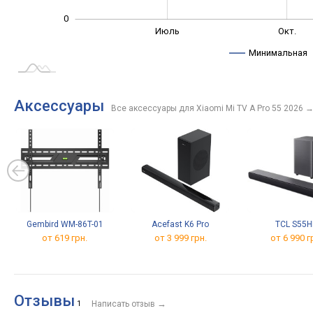
0
Март
Сент.
Апр.
Окт.
Май
Июль
Окт.
L
Минимальная
Аксессуары
Все аксессуары для Xiaomi Mi TV A Pro 55 2026
Gembird WM-86T-01
Acefast K6 Pro
TCL S55H
от 619 грн.
от 3 999 грн.
от 6 990 г
Отзывы
→
1
Написать отзыв