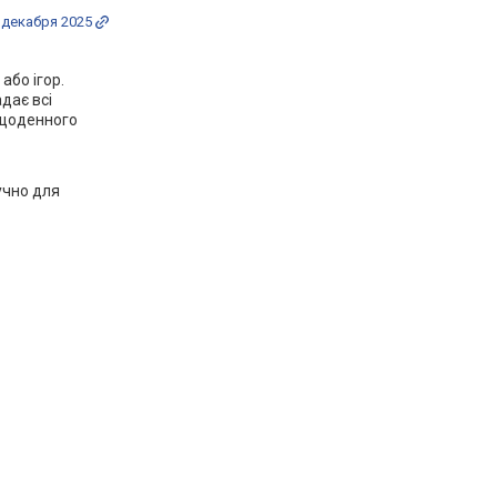
 декабря 2025
або ігор.
дає всі
+ щоденного
ручно для