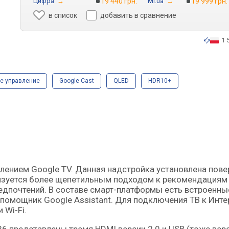
Цифра
→
19 440 грн.
Mi.ua
→
19 999 грн.
в список
добавить в сравнение
1 
е управление
Google Cast
QLED
HDR10+
ризуется более щепетильным подходом к рекомендациям
редпочтений. В составе смарт-платформы есть встроенны
й помощник Google Assistant. Для подключения ТВ к Инте
 Wi-Fi.