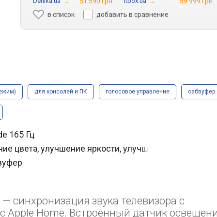
Denika.ua
→
51 590 грн.
Itbox.ua
→
59 999 грн.
в список
добавить в сравнение
режим)
для консолей и ПК
голосовое управление
сабвуфер
de 165 Гц
ение цвета, улучшение яркости, улучшение черного
бвуфер
 — синхронизация звука телевизора с
 с Apple Home. Встроенный датчик освещени