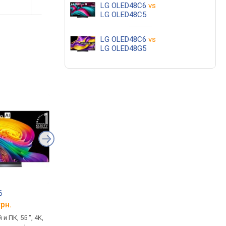
LG OLED48C6
vs
LG OLED48C5
LG OLED48C6
vs
LG OLED48G5
6
LG OLED48C5
LG OLED48C6
грн.
от 41 200 грн.
от 47 700 грн.
и ПК, 55 ", 4K,
для консолей и ПК, 48 ", 4K,
для консолей и ПК, 48 