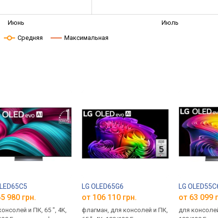
Июнь
Июль
Средняя
Максимальная
OLED65C5
LG OLED65G6
LG OLED55C
5 980 грн.
от 106 110 грн.
от 63 099 
онсолей и ПК, 65 ", 4K,
флагман, для консолей и ПК,
для консолей 