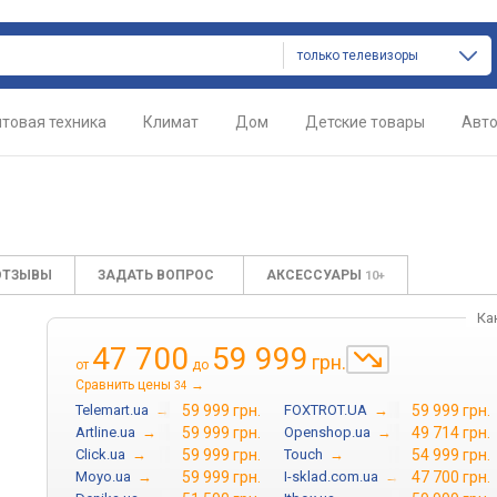
только телевизоры
товая техника
Климат
Дом
Детские товары
Авт
ОТЗЫВЫ
ЗАДАТЬ ВОПРОС
АКСЕССУАРЫ
10+
Ка
47 700
59 999
грн.
от
до
Сравнить цены
→
34
Telemart.ua
→
59 999 грн.
FOXTROT.UA
→
59 999 грн.
Artline.ua
→
59 999 грн.
Openshop.ua
→
49 714 грн.
Click.ua
→
59 999 грн.
Touch
→
54 999 грн.
Moyo.ua
→
59 999 грн.
I-sklad.com.ua
→
47 700 грн.