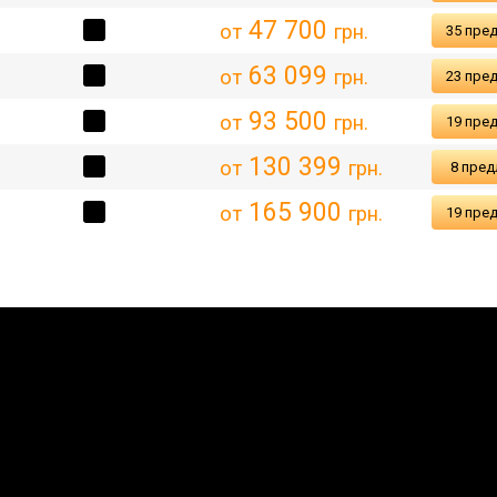
47 700
от
грн.
35 пре
63 099
от
грн.
23 пре
93 500
от
грн.
19 пре
130 399
от
грн.
8 пре
165 900
от
грн.
19 пре