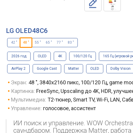
LG OLED48C6
42 "
48 "
55 "
65 "
77 "
83 "
2026 год
OLED
4K
100/120 Гц
165 Гц (игровой 
AirPlay 2
Google Cast
Matter
OLED
Dolby Vision
Экран:
48 ", 3840x2160 пикс, 100/120 Гц, game mo
Картинка:
FreeSync, Upscaling до 4K, HDR, улучш
Мультимедиа:
T2-тюнер, Smart TV, Wi-Fi, LAN, Са
Управление:
голосовое, ассистент
ИИ поиск и управление. WOW Orchestra
саундбаром. Поддержка Matter, работа