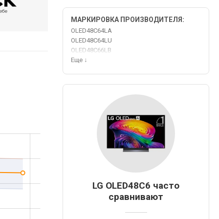
МАРКИРОВКА ПРОИЗВОДИТЕЛЯ:
OLED48C64LA
OLED48C64LU
OLED48C66LB
Еще
↓
LG OLED48C6 часто
сравнивают