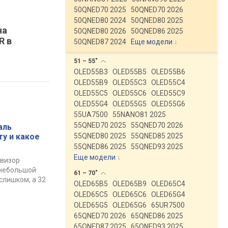
50QNED70 2025
50QNED70 2026
50QNED80 2024
50QNED80 2025
на
50QNED80 2026
50QNED86 2025
R в
50QNED87 2024
Еще модели
↓
51 –
55"
OLED55B3
OLED55B5
OLED55B6
OLED55B9
OLED55C3
OLED55C4
OLED55C5
OLED55C6
OLED55C9
OLED55G4
OLED55G5
OLED55G6
55UA7500
55NANO81 2025
55QNED70 2025
55QNED70 2026
аль
ту и какое
55QNED80 2025
55QNED85 2025
55QNED86 2025
55QNED93 2025
Еще модели
↓
евизор
 небольшой
61 –
70"
слишком, а 32
OLED65B5
OLED65B9
OLED65C4
OLED65C5
OLED65C6
OLED65G4
OLED65G5
OLED65G6
65UR7500
65QNED70 2026
65QNED86 2025
65QNED87 2025
65QNED93 2025