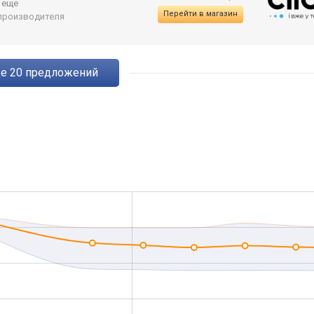
.. еще
Перейти в магазин
т производителя
ще
20
предложений