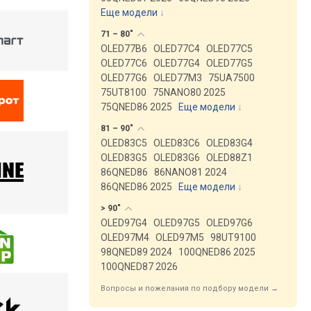
Еще модели
↓
71 –
80"
OLED77B6
OLED77C4
OLED77C5
OLED77C6
OLED77G4
OLED77G5
OLED77G6
OLED77M3
75UA7500
75UT8100
75NANO80 2025
75QNED86 2025
Еще модели
↓
81 –
90"
OLED83C5
OLED83C6
OLED83G4
OLED83G5
OLED83G6
OLED88Z1
86QNED86
86NANO81 2024
86QNED86 2025
Еще модели
↓
>
90"
OLED97G4
OLED97G5
OLED97G6
OLED97M4
OLED97M5
98UT9100
98QNED89 2024
100QNED86 2025
100QNED87 2026
Вопросы и пожелания по подбору модели →