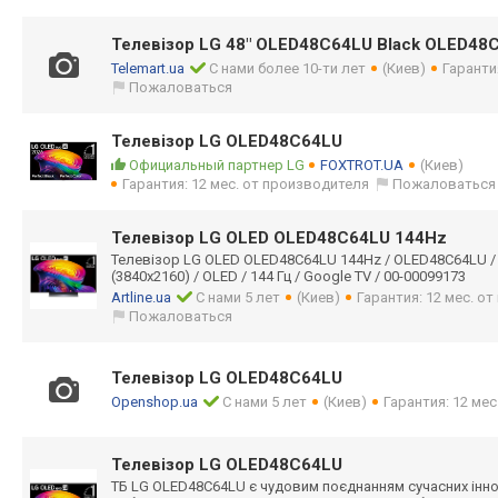
Телевізор LG 48" OLED48C64LU Black OLED48
Telemart.ua
С нами более 10-ти лет
(Киев)
Гаранти
Пожаловаться
Телевізор LG OLED48C64LU
Официальный партнер LG
FOXTROT.UA
(Киев)
Гарантия: 12 мес. от производителя
Пожаловаться
Телевізор LG OLED OLED48C64LU 144Hz
Телевізор LG OLED OLED48C64LU 144Hz / OLED48C64LU / LG
(3840x2160) / OLED / 144 Гц / Google TV / 00-00099173
Artline.ua
С нами 5 лет
(Киев)
Гарантия: 12 мес. о
Пожаловаться
Телевізор LG OLED48C64LU
Openshop.ua
С нами 5 лет
(Киев)
Гарантия: 12 мес
Телевізор LG OLED48C64LU
ТБ LG OLED48C64LU є чудовим поєднанням сучасних інно