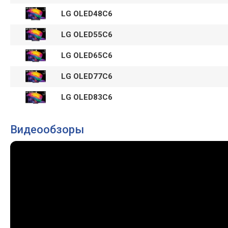
LG OLED48C6
LG OLED55C6
LG OLED65C6
LG OLED77C6
LG OLED83C6
Видеообзоры