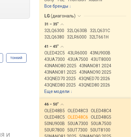
Все бренды
LG
(
диагональ
)
31 –
35"
32LQ6300
32LQ630B
32LQ631C
32LQ6380
32LR6000
32LT661H
41 –
45"
OLED42C5
43LR6000
43NU900B
тонкий
43UA7300
43UA7500
43UT8000
43NANO80 2025
43NANO81 2024
43NANO81 2025
43NANO90 2025
43QNED70 2025
43QNED70 2026
43QNED80 2025
43QNED80 2026
Еще модели
↓
46 –
50"
OLED48B5
OLED48C3
OLED48C4
OLED48C5
OLED48C6
OLED48G5
50NU900B
50UA7300
50UA7500
50UR7800
50UT7300
50UT8100
я и
50NANO81 2025
50NANO90 2025