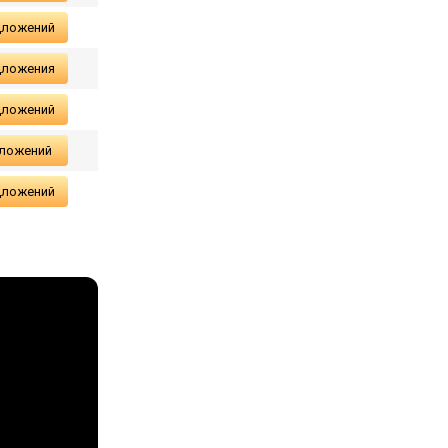
дложений
дложения
дложений
дложений
дложений