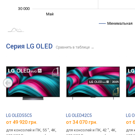
30 000
Сент.
Авг.
Май
L
Минимальная
Серия LG OLED
Сравнить в таблице
→
LG OLED55C5
LG OLED42C5
LG 
от 49 920 грн.
от 34 070 грн.
от 6
для консолей и ПК, 55 ", 4K,
для консолей и ПК, 42 ", 4K,
для к