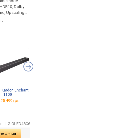
game mode
100/120 Гц, game mode
100/120 Гц, game mo
 HDR10, Dolby
144 Гц, OLED, HDR10, Dolby
165 Гц, OLED, HDR10, 
ync, Upscaling
Vision, FreeSync, Upscaling
Vision, FreeSync, Upsc
V, Wi-Fi, Matter,
до 4K, Smart TV, Wi-Fi, Matter,
до 4K, Smart TV, Wi-Fi,
ть
сравнить
сравнить
gle Cast, LAN,
AirPlay 2, Google Cast, LAN,
AirPlay 2, Google Cast
олосовое
сабвуфер, голосовое
сабвуфер, голосово
ассистент, T2-
управление, ассистент, T2-
управление, ассистен
тюнер
тюнер
 Kardon Enchant
Ugoos X5M Pro 4/32 GB
H96 Max H728 4/32 GB
1100
от 6 045 грн.
от 2 695 грн.
 25 499 грн.
на LG OLED48C6
дложения