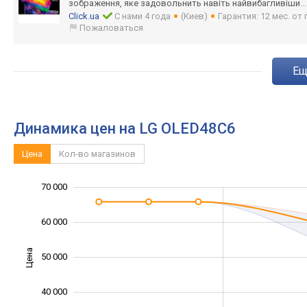
зображення, яке задовольнить навіть найвибагливіши
.
Click.ua
С нами 4 года
(Киев)
Гарантия: 12 мес. о
Пожаловаться
e
Динамика цен на LG OLED48C6
Цена
Кол-во магазинов
25 000
35 000
45 000
80 000
20 000
10 000
70 000
60 000
Цена
50 000
35 000
40 000