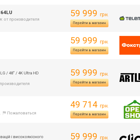
59 999
C64LU
грн.
я: от производителя
Перейти в магазин
59 999
грн.
Перейти в магазин
59 999
 / 48" / 4K Ultra HD
грн.
Перейти в магазин
т производителя
49 714
грн.
.
Пожаловаться
Перейти в магазин
59 999
вацій і високоякісного
грн.