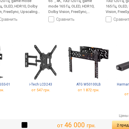
120 Гц, game mode
65 ", 4K, 100/120 Гц, game
100/120 Гц, 
Гц, OLED, HDR10, Dolby
mode 165 Гц, OLED, HDR10,
165 Гц, OLED,
n, FreeSync, Upscaling
Dolby Vision, FreeSync,
Vision, FreeS
, Smart TV, Wi-Fi, Matter,
Upscaling до 4K, Smart TV, Wi-
до 4K, Smart T
сравнить
сравнить
сравни
ay 2, Google Cast, LAN,
Fi, Matter, AirPlay 2, Google
AirPlay 2, Goo
уфер, голосовое
Cast, LAN, сабвуфер, много
сабвуфер, г
вление, ассистент, T2-
динамиков, голосовое
управление, 
ер
управление, ассистент, T2-
тюнер
тюнер
65S-01
i-Tech LCD243
ATG W50100LB
Harman
рн.
от 547 грн.
от 1 872 грн.
от
Цены 
46 000
от
грн.
2 пре