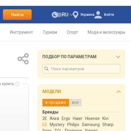
RU
Найти
Украина
Войти
о
Инструмент
Туризм
Спорт
Мода и аксессуары
ПОДБОР ПО ПАРАМЕТРАМ
к купить
МОДЕЛИ
в продаже
все
Бренды
2E
Aiwa
Ergo
Haier
Hisense
Kivi
LG
Mystery
Philips
Samsung
Sharp
Sony
TCL
Thomson
Xiaomi