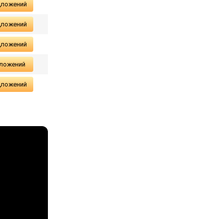
дложений
дложений
дложений
дложений
дложений