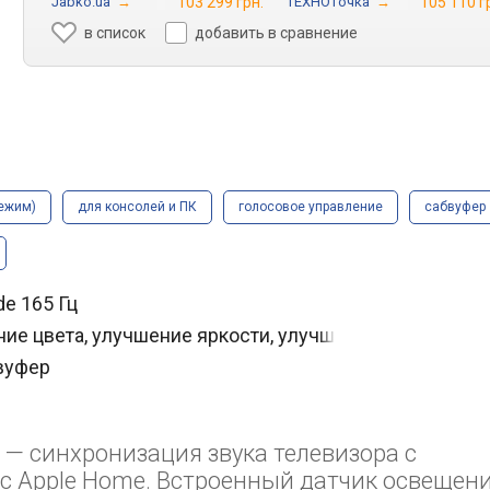
Jabko.ua
→
103 299 грн.
ТЕХНОточка
→
105 110 г
в список
добавить в сравнение
режим)
для консолей и ПК
голосовое управление
сабвуфер
de 165 Гц
ение цвета, улучшение яркости, улучшение черного
бвуфер
 — синхронизация звука телевизора с
 с Apple Home. Встроенный датчик освещени