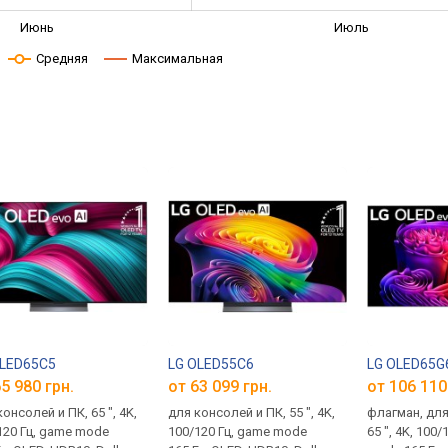
Июнь
Июль
Средняя
Максимальная
OLED65C5
LG OLED55C6
LG OLED65G
5 980 грн.
от 63 099 грн.
от 106 110
онсолей и ПК, 65 ", 4K,
для консолей и ПК, 55 ", 4K,
флагман, для
120 Гц, game mode
100/120 Гц, game mode
65 ", 4K, 100