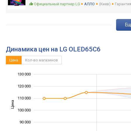
Официальный партнер LG
АЛЛО
(Киев)
Гарантия
e
Динамика цен на LG OLED65C6
Цена
Кол-во магазинов
130 000
140 000
60 000
70 000
120 000
110 000
Цена
100 000
100 000
90 000