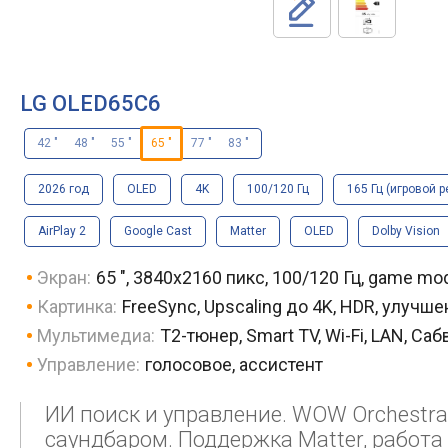
LG OLED65C6
42 "
48 "
55 "
65 "
77 "
83 "
2026 год
OLED
4K
100/120 Гц
165 Гц (игровой 
AirPlay 2
Google Cast
Matter
OLED
Dolby Vision
Экран:
65 ", 3840x2160 пикс, 100/120 Гц, game mo
Картинка:
FreeSync, Upscaling до 4K, HDR, улучш
Мультимедиа:
T2-тюнер, Smart TV, Wi-Fi, LAN, Са
Управление:
голосовое, ассистент
ИИ поиск и управление. WOW Orchestra
саундбаром. Поддержка Matter, работа