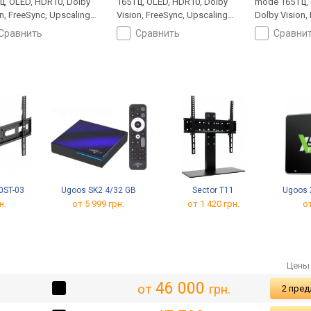
Гц, OLED, HDR10, Dolby
165 Гц, OLED, HDR10, Dolby
mode 165 Гц,
n, FreeSync, Upscaling
Vision, FreeSync, Upscaling
Dolby Vision,
, Smart TV, Wi-Fi, Matter,
до 4K, Smart TV, Wi-Fi, Matter,
Upscaling до 
сравнить
сравнить
сравни
ay 2, Google Cast, LAN,
AirPlay 2, Google Cast, LAN,
Fi, Matter, Air
уфер, голосовое
сабвуфер, голосовое
Cast, LAN, с
вление, ассистент, T2-
управление, ассистент, T2-
динамиков, 
ер
тюнер
управление, 
тюнер
0ST-03
Ugoos SK2 4/32 GB
Sector T11
Ugoos 
н.
от 5 999 грн.
от 1 420 грн.
от
Цены 
46 000
от
грн.
2 пре