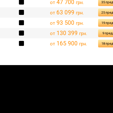
47 700
от
грн.
35 пре
63 099
от
грн.
25 пре
93 500
от
грн.
19 пре
130 399
от
грн.
9 пре
165 900
от
грн.
18 пре