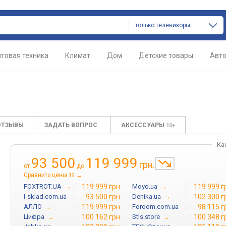
только телевизоры
товая техника
Климат
Дом
Детские товары
Авт
ОТЗЫВЫ
ЗАДАТЬ ВОПРОС
АКСЕССУАРЫ
10+
Ка
93 500
119 999
грн.
от
до
Сравнить цены
→
19
FOXTROT.UA
→
119 999 грн.
Moyo.ua
→
119 999 г
I-sklad.com.ua
→
93 500 грн.
Denika.ua
→
102 300 г
АЛЛО
→
119 999 грн.
Foroom.com.ua
→
98 115 г
Цифра
→
100 162 грн.
Stls.store
→
100 348 г