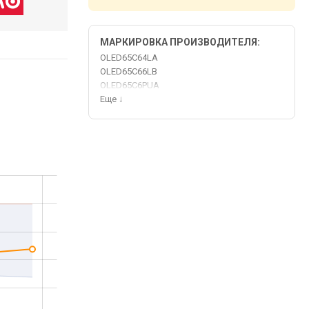
МАРКИРОВКА ПРОИЗВОДИТЕЛЯ:
OLED65C64LA
OLED65C66LB
OLED65C6PUA
Еще
↓