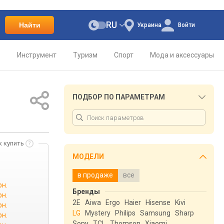
RU
Найти
Украина
Войти
о
Инструмент
Туризм
Спорт
Мода и аксессуары
ПОДБОР ПО ПАРАМЕТРАМ
к купить
МОДЕЛИ
в продаже
все
рн.
Бренды
рн.
2E
Aiwa
Ergo
Haier
Hisense
Kivi
рн.
LG
Mystery
Philips
Samsung
Sharp
рн.
Sony
TCL
Thomson
Xiaomi