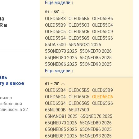
Еще модели
↓
51 –
55"
на
OLED55B3
OLED55B5
OLED55B6
R в
OLED55B9
OLED55C3
OLED55C4
OLED55C5
OLED55C6
OLED55C9
OLED55G4
OLED55G5
OLED55G6
55UA7500
55NANO81 2025
55QNED70 2025
55QNED70 2026
55QNED80 2025
55QNED85 2025
55QNED86 2025
55QNED93 2025
Еще модели
↓
аль
ту и какое
61 –
70"
OLED65B4
OLED65B5
OLED65B9
OLED65C4
OLED65C5
OLED65C6
евизор
OLED65G4
OLED65G5
OLED65G6
 небольшой
слишком, а 32
65NU900B
65UR7500
65NANO81 2025
65QNED70 2025
65QNED70 2026
65QNED80 2026
65QNED85 2025
65QNED86 2025
65QNED87 2025
65QNED93 2025