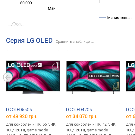
80 000
Сент.
Авг.
Май
L
Минимальная
Серия LG OLED
Сравнить в таблице
→
LG OLED55C5
LG OLED42C5
LG 
от 49 920 грн.
от 34 070 грн.
от 6
для консолей и ПК, 55 ", 4K,
для консолей и ПК, 42 ", 4K,
для к
100/120 Гц, game mode
100/120 Гц, game mode
100/