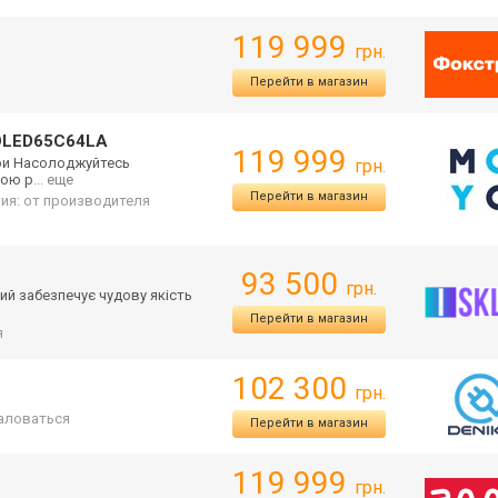
119 999
грн.
Перейти в магазин
LED65C64LA
119 999
ори Насолоджуйтесь
грн.
ною р
... еще
Перейти в магазин
ия: от производителя
93 500
грн.
ий забезпечує чудову якість
Перейти в магазин
я
102 300
грн.
аловаться
Перейти в магазин
119 999
грн.