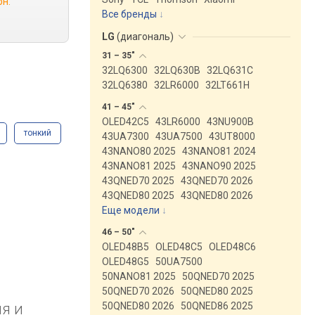
рн.
Все бренды
LG
(
диагональ
)
31 –
35"
32LQ6300
32LQ630B
32LQ631C
32LQ6380
32LR6000
32LT661H
41 –
45"
OLED42C5
43LR6000
43NU900B
тонкий
43UA7300
43UA7500
43UT8000
43NANO80 2025
43NANO81 2024
43NANO81 2025
43NANO90 2025
43QNED70 2025
43QNED70 2026
43QNED80 2025
43QNED80 2026
Еще модели
↓
46 –
50"
OLED48B5
OLED48C5
OLED48C6
OLED48G5
50UA7500
50NANO81 2025
50QNED70 2025
50QNED70 2026
50QNED80 2025
я и
50QNED80 2026
50QNED86 2025