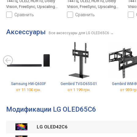
144 Гц, OLED, HDR10, Dolby
144 Гц, OLED, HDR10, Dolby
144 
Vision, FreeSync, Upscaling
Vision, FreeSync, Upscaling
Visio
до 4K, Smart TV, Wi-Fi, Matter,
до 4K, Smart TV, Wi-Fi, Matter,
до 4K
сравнить
сравнить
AirPlay 2, Google Cast, LAN,
AirPlay 2, Google Cast, LAN,
AirPl
сабвуфер, голосовое
голосовое управление,
сабв
управление, ассистент, T2-
ассистент, T2-тюнер
упра
Аксессуары
Все аксессуары для LG OLED65C6
→
тюнер
тюн
Samsung HW-Q600F
Gembird TVS-D65S-01
Gembird WM-8
от 11 100 грн.
от 1 199 грн.
от 939 гр
Модификации LG OLED65C6
LG OLED42C6