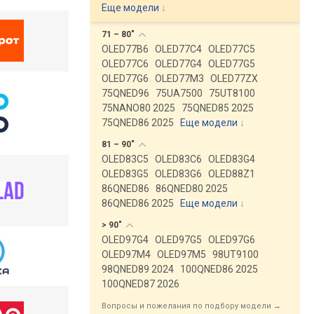
Еще модели
↓
71 –
80"
OLED77B6
OLED77C4
OLED77C5
OLED77C6
OLED77G4
OLED77G5
OLED77G6
OLED77M3
OLED77ZX
75QNED96
75UA7500
75UT8100
75NANO80 2025
75QNED85 2025
75QNED86 2025
Еще модели
↓
81 –
90"
OLED83C5
OLED83C6
OLED83G4
OLED83G5
OLED83G6
OLED88Z1
86QNED86
86QNED80 2025
86QNED86 2025
Еще модели
↓
>
90"
OLED97G4
OLED97G5
OLED97G6
OLED97M4
OLED97M5
98UT9100
98QNED89 2024
100QNED86 2025
100QNED87 2026
Вопросы и пожелания по подбору модели →