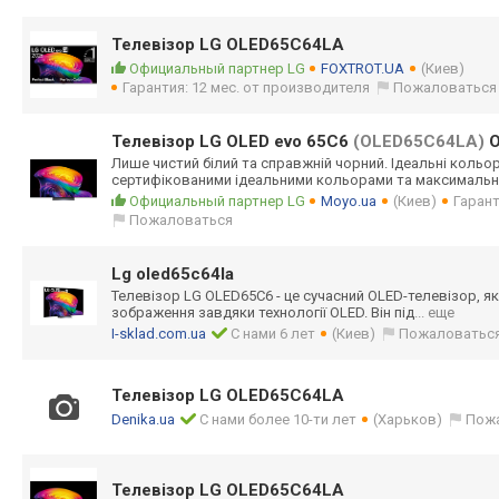
Телевізор LG OLED65C64LA
Официальный партнер LG
FOXTROT.UA
(Киев)
Гарантия: 12 мес. от производителя
Пожаловаться
Телевізор LG OLED evo 65C6
(OLED65C64LA)
O
Лише чистий білий та справжній чорний. Ідеальні коль
сертифікованими ідеальними кольорами та максималь
Официальный партнер LG
Moyo.ua
(Киев)
Гарант
Пожаловаться
Lg oled65c64la
Телевізор LG OLED65C6 - це сучасний OLED-телевізор, як
зображення завдяки технології OLED. Він під
... еще
I-sklad.com.ua
С нами 6 лет
(Киев)
Пожаловатьс
Телевізор LG OLED65C64LA
Denika.ua
С нами более 10-ти лет
(Харьков)
Пож
Телевізор LG OLED65C64LA