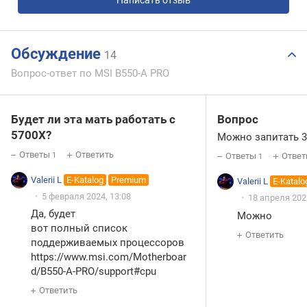
Обсуждение
14
Вопрос-ответ по MSI B550-A PRO
Будет ли эта мать работать с
Вопрос
5700X?
Можно запитать 3
Ответы
Ответить
1
Ответы
Ответ
1
Valerii L
E-Katalog
Premium
Valerii L
E-Katalo
5 февраля 2024, 13:08
18 апреля 2022
Да, будет
Можно
вот полный список
Ответить
поддерживаемых процессоров
https://www.msi.com/Moth
erboar
d/B550-A-PRO/support#cpu
Ответить