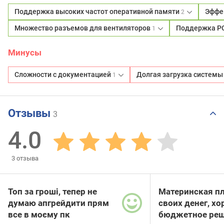
Поддержка высоких частот оперативной памяти
Эффе
2
Множество разъемов для вентиляторов
Поддержка PCI
1
Минусы
Сложности с документацией
Долгая загрузка систем
1
Отзывы
3
4.0
3
отзыва
Топ за гроші, тепер не
Материнская пл
думаю апгрейдити прям
своих денег, х
все в моєму пк
бюджетное реш