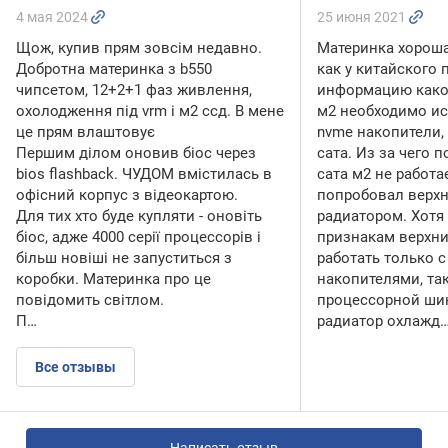
4 мая 2024
25 июня 2021
Щож, купив прям зовсім недавно.
Материнка хороша
Добротна материнка з b550
как у китайского 
чипсетом, 12+2+1 фаз живлення,
информацию какой
охолодження під vrm і м2 ссд. В мене
м2 необходимо ис
це прям влаштовує
nvme накопители, 
Першим ділом оновив біос через
сата. Из за чего 
bios flashback. ЧУДОМ вмістилась в
сата м2 не работа
офісний корпус з відеокартою.
попробовал верхн
Для тих хто буде купляти - оновіть
радиатором. Хотя
біос, адже 4000 серії процессорів і
признакам верхни
більш новіші не запуститься з
работать только 
коробки. Материнка про це
накопителями, так
повідомить світлом.
процессорной ши
П…
радиатор охлажд
Все отзывы
Написать отзыв