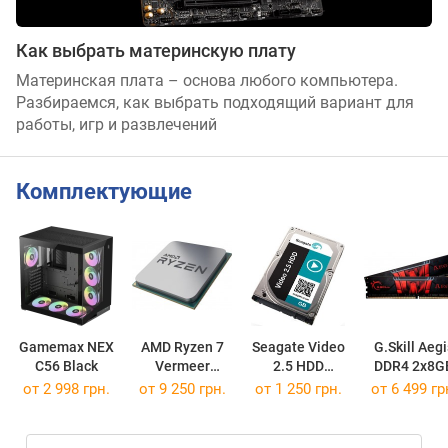
Как выбрать материнскую плату
Материнская плата – основа любого компьютера.
Разбираемся, как выбрать подходящий вариант для
работы, игр и развлечений
Комплектующие
Gamemax NEX
AMD Ryzen 7
Seagate Video
G.Skill Aegi
C56 Black
Vermeer
2.5 HDD
DDR4 2x8G
5800X BOX
ST500VT000
F4-3000C16
от 2 998 грн.
от
9 250 грн.
от
1 250 грн.
от
6 499 гр