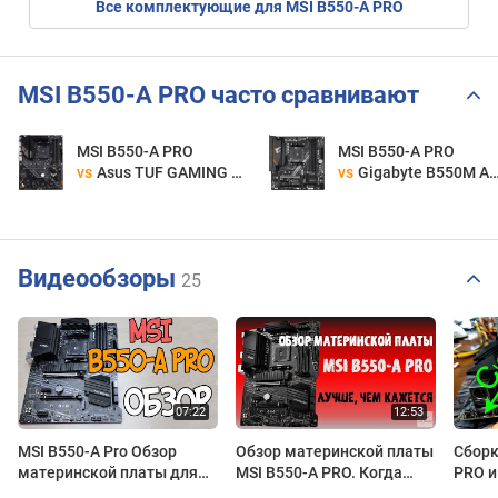
Все комплектующие для MSI B550-A PRO
MSI B550-A PRO часто сравнивают
MSI B550-A PRO
MSI B550-A PRO
vs
Asus TUF GAMING B550-PLUS
vs
Gigabyte B550M AORUS ELITE
Видеообзоры
25
MSI B550-A Pro Обзор
Обзор материнской платы
Сборк
материнской платы для
MSI B550-A PRO. Когда
PRO и
Ryzen
GAMING не нужна.
яд./16