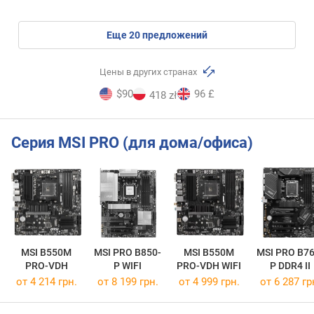
eще
20
предложений
Цены в других странах
$90
96 £
418 zł
Серия MSI PRO (для дома/офиса)
MSI B550M
MSI PRO B850-
MSI B550M
MSI PRO B76
PRO-VDH
P WIFI
PRO-VDH WIFI
P DDR4 II
от 4 214 грн.
от 8 199 грн.
от 4 999 грн.
от 6 287 гр