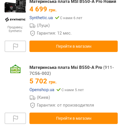
Материнська плата MSI B550-A Pro Новий
4 699
грн.
Synthetic.ua
С нами 6 лет
(Луцк)
Продавец:
Synthetic
Гарантия: 12 мес.
Перейти в магазин
Материнська плата Msi B550-A Pro
(911-
7C56-002)
5 702
грн.
Openshop.ua
С нами 5 лет
(Киев)
Гарантия: от производителя
Перейти в магазин