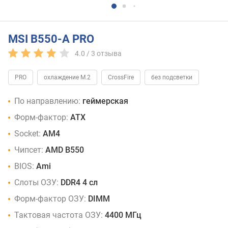
MSI B550-A PRO
4.0 /
3
отзыва
PRO
охлаждение M.2
CrossFire
без подсветки
По направлению:
геймерская
Форм-фактор:
ATX
Socket:
AM4
Чипсет:
AMD B550
BIOS:
Ami
Слоты ОЗУ:
DDR4 4 сл
Форм-фактор ОЗУ:
DIMM
Тактовая частота ОЗУ:
4400 МГц