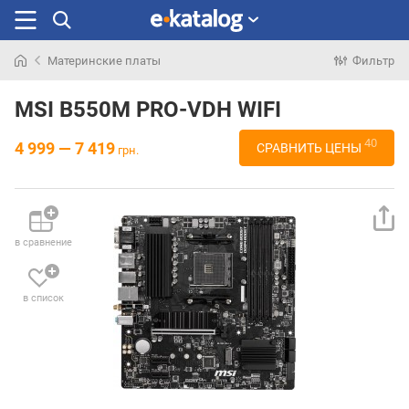
Материнские платы
Фильтр
Искали
раньше
MSI B550M PRO-VDH WIFI
40
4 999 — 7 419
СРАВНИТЬ ЦЕНЫ
грн.
в сравнение
в список