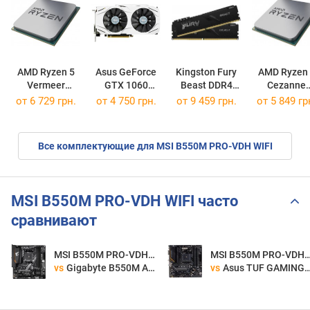
AMD Ryzen 5
Asus GeForce
Kingston Fury
AMD Ryzen 
Vermeer
GTX 1060
Beast DDR4
Cezanne
5600X BOX
DUAL OC 3GB
2x8GB
5700 OEM
от
6 729 грн.
от 4 750 грн.
от
9 459 грн.
от
5 849 гр
KF436C17BBK2/16
Все комплектующие для MSI B550M PRO-VDH WIFI
MSI B550M PRO-VDH WIFI часто
сравнивают
MSI B550M PRO-VDH WIFI
MSI B550M PRO-VDH
vs
Gigabyte B550M AORUS ELITE AX
vs
Asus TUF GAMING B550M-E WIFI