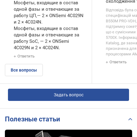
охолодження 
Мосфеты, входящие в состав
одной фазы и отвечающие за
Відповідь була 
работу ЦП,— 2 × ONSemi 4C029N
специфікацій ма
B550M PRO-VDH, 
и 2 × 4C024N.
підтримку сокет
Мосфеты, входящие в состав
що є сумісними 
одной фазы и отвечающие за
5700X. Інформаці
работу SoC, — 2 × ONSemi
Katalog, де зазн
4C029N и 2 × 4C024N.
призначена для
процесорами AM
Ответить
Ответить
Все вопросы
Задать вопрос
Полезные статьи