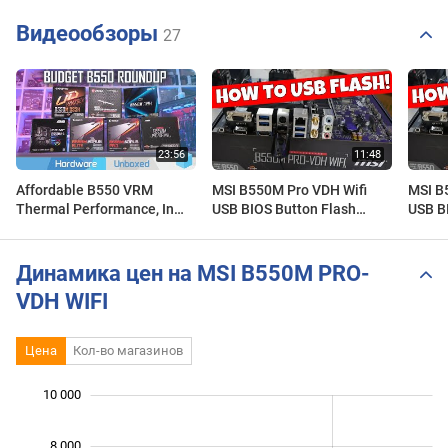
Видеообзоры
27
Affordable B550 VRM
MSI B550M Pro VDH Wifi
MSI B
Thermal Performance, In
USB BIOS Button Flash
USB B
Search of the Best Value
Guide
Guide
Board
Динамика цен на MSI B550M PRO-
VDH WIFI
Цена
Кол-во магазинов
 000
 000
 000
 000
 000
0
10 000
8 000