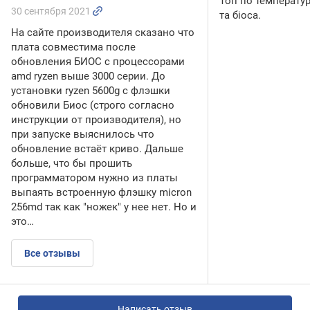
Топ по температу
30 сентября 2021
та біоса.
На сайте производителя сказано что
плата совместима после
обновления БИОС с процессорами
amd ryzen выше 3000 серии. До
установки ryzen 5600g с флэшки
обновили Биос (строго согласно
инструкции от производителя), но
при запуске выяснилось что
обновление встаёт криво. Дальше
больше, что бы прошить
программатором нужно из платы
выпаять встроенную флэшку micron
256md так как "ножек" у нее нет. Но и
это…
Все отзывы
Написать отзыв