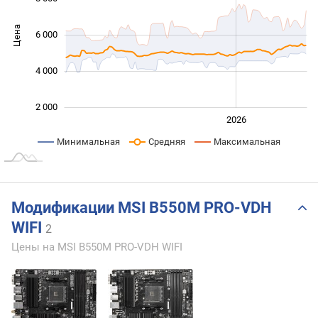
Цена
6 000
10 000
4 000
2 000
2024
2025
2028
2026
L
Минимальная
Средняя
Максимальная
Модификации MSI B550M PRO-VDH
WIFI
2
Цены на MSI B550M PRO-VDH WIFI