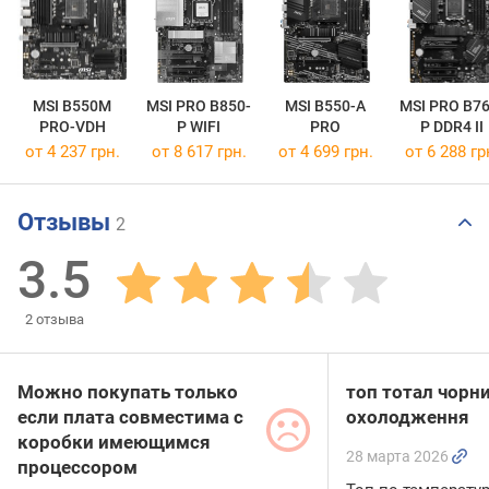
MSI B550M
MSI PRO B850-
MSI B550-A
MSI PRO B76
PRO-VDH
P WIFI
PRO
P DDR4 II
от 4 237 грн.
от 8 617 грн.
от 4 699 грн.
от 6 288 гр
Отзывы
2
3.5
2
отзыва
Можно покупать только
топ тотал чорни
если плата совместима с
охолодження
коробки имеющимся
28 марта 2026
процессором