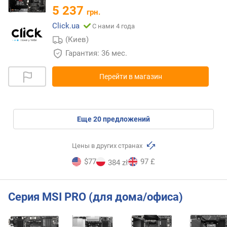
5 237
грн.
Click.ua
С нами 4 года
(Киев)
Гарантия: 36 мес.
Перейти в магазин
eще
20
предложений
Цены в других странах
$77
97 £
384 zł
Серия MSI PRO (для дома/офиса)