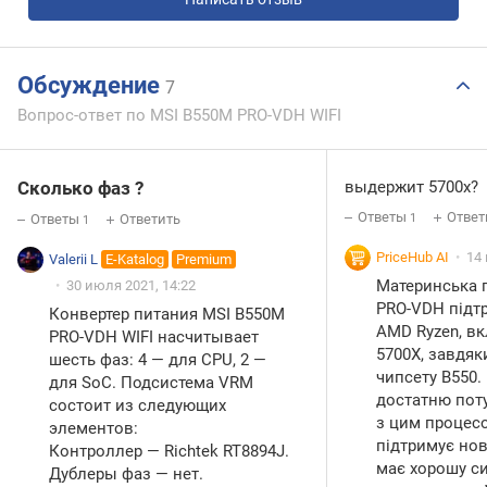
Обсуждение
7
Вопрос-ответ по MSI B550M PRO-VDH WIFI
Сколько фаз ?
выдержит 5700х?
Ответы
Ответ
Ответы
Ответить
1
1
PriceHub AI
14 
Valerii L
E-Katalog
Premium
Материнська 
30 июля 2021, 14:22
PRO-VDH підт
Конвертер питания MSI B550M
AMD Ryzen, в
PRO-VDH WIFI насчитывает
5700X, завдяк
шесть фаз: 4 — для CPU, 2 —
чипсету B550.
для SoC. Подсистема VRM
достатню пот
состоит из следующих
з цим процесо
элементов:
підтримує нові
Контроллер — Richtek RT8894J.
має хорошу с
Дублеры фаз — нет.