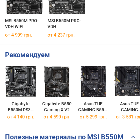
MSI B550M PRO-
MSI B550M PRO-
VDH WIFI
VDH
от 4 999 грн.
от 4 237 грн.
Рекомендуем
Gigabyte
Gigabyte B550
Asus TUF
Asus TUF
B550M DS3H
Gaming X V2
GAMING B550-
GAMING
AC R2
PLUS
A520M-PLU
от 4 140 грн.
от 4 599 грн.
от 5 299 грн.
от 3 581 гр
WIFI
Полезные материалы по MSI B550M