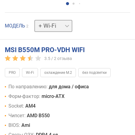
без
МОДЕЛЬ
2
Wi-
Fi
MSI B550M PRO-VDH WIFI
3.5 /
2
отзыва
PRO
Wi-Fi
охлаждение M.2
без подсветки
По направлению:
для дома / офиса
Форм-фактор:
micro-ATX
Socket:
AM4
Чипсет:
AMD B550
BIOS:
Ami
Слоты ОЗУ:
DDR4 4 сл