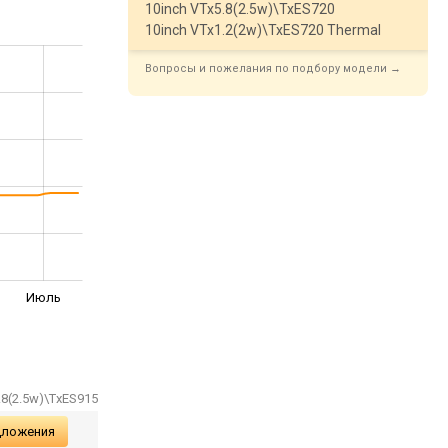
10inch VTx5.8(2.5w)\TxES720
10inch VTx1.2(2w)\TxES720 Thermal
Вопросы и пожелания по подбору модели →
Июль
.8(2.5w)\TxES915
дложения