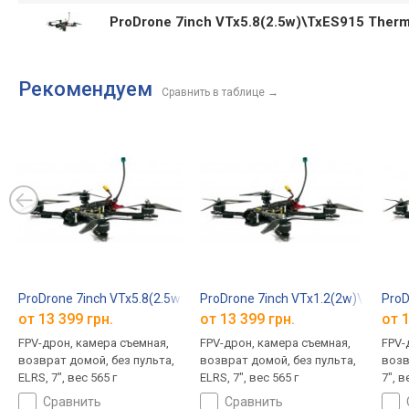
ProDrone 7inch VTx5.8(2.5w)\TxES915 Ther
Рекомендуем
Сравнить в таблице
→
ProDrone 7inch VTx5.8(2.5w)\TxES720 Dual Antenna
ProDrone 7inch VTx1.2(2w)\TxES72
ProD
от 13 399 грн.
от 13 399 грн.
от 1
FPV-дрон, камера съемная,
FPV-дрон, камера съемная,
FPV-
возврат домой, без пульта,
возврат домой, без пульта,
возв
ELRS, 7", вес 565 г
ELRS, 7", вес 565 г
7", в
сравнить
сравнить