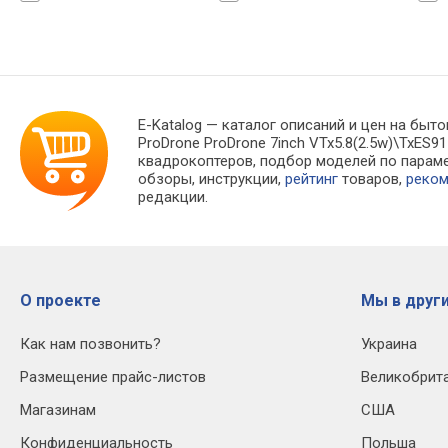
E-Katalog
— каталог описаний и цен на быто
ProDrone ProDrone 7inch VTx5.8(2.5w)\TxE
квадрокоптеров, подбор моделей по парам
обзоры, инструкции,
рейтинг
товаров,
реко
редакции.
О проекте
Мы в други
Как нам позвонить?
Украина
Размещение прайс-листов
Великобрит
Магазинам
США
Конфиденциальность
Польша