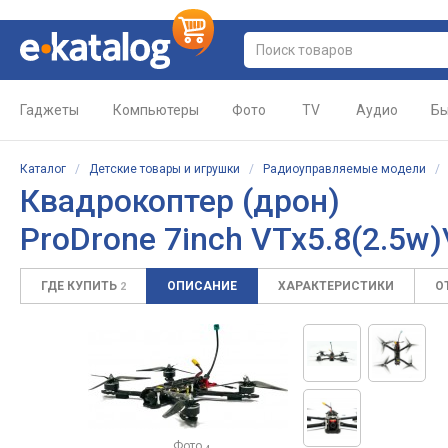
Гаджеты
Компьютеры
Фото
TV
Аудио
Бы
Каталог
/
Детские товары и игрушки
/
Радиоуправляемые модели
Квадрокоптер (дрон)
ProDrone 7inch VTx5.8(2.5w
ГДЕ КУПИТЬ
ОПИСАНИЕ
ХАРАКТЕРИСТИКИ
О
2
Фото