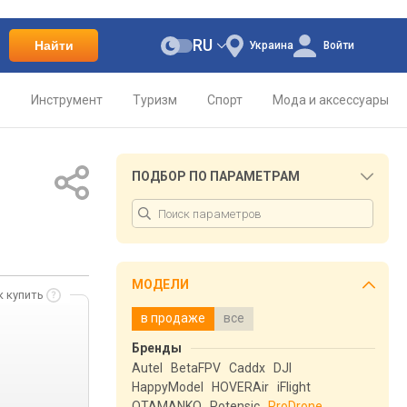
RU
Найти
Украина
Войти
о
Инструмент
Туризм
Спорт
Мода и аксессуары
ПОДБОР ПО ПАРАМЕТРАМ
МОДЕЛИ
к купить
в продаже
все
Бренды
Autel
BetaFPV
Caddx
DJI
HappyModel
HOVERAir
iFlight
OTAMANKO
Potensic
ProDrone