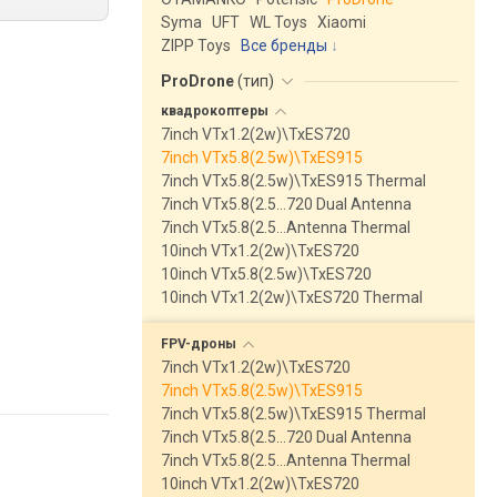
Syma
UFT
WL Toys
Xiaomi
ZIPP Toys
Все бренды
ProDrone
(
тип
)
квадрокоптеры
7inch VTx1.2(2w)\TxES720
7inch VTx5.8(2.5w)\TxES915
7inch VTx5.8(2.5w)\TxES915 Thermal
7inch VTx5.8(2.5…720 Dual Antenna
7inch VTx5.8(2.5…Antenna Thermal
10inch VTx1.2(2w)\TxES720
10inch VTx5.8(2.5w)\TxES720
10inch VTx1.2(2w)\TxES720 Thermal
FPV-дроны
7inch VTx1.2(2w)\TxES720
7inch VTx5.8(2.5w)\TxES915
7inch VTx5.8(2.5w)\TxES915 Thermal
7inch VTx5.8(2.5…720 Dual Antenna
7inch VTx5.8(2.5…Antenna Thermal
10inch VTx1.2(2w)\TxES720