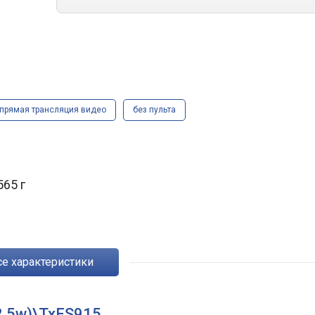
прямая трансляция видео
без пульта
565 г
Все характеристики
2.5w)\TxES915