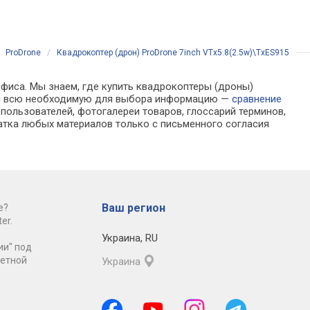
за мной, возврат до
сравнить
облет точек,
складываемый, вес 9
/
ProDrone
/
Квадрокоптер (дрон) ProDrone 7inch VTx5.8(2.5w)\TxES915
офиса. Мы знаем, где купить квадрокоптеры (дроны)
найти всю необходимую для выбора информацию —
сравнение
пользователей, фотогалереи товаров, глоссарий терминов,
атка любых материалов только с письменного согласия
Ваш регион
е?
er.
Украина
,
RU
ии" под
ретной
Украина