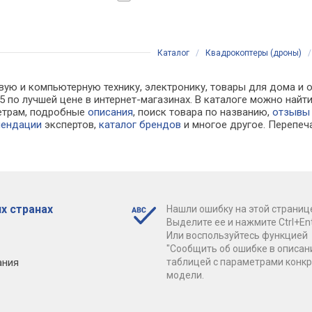
Каталог
/
Квадрокоптеры (дроны)
вую и компьютерную технику, электронику, товары для дома и 
S915 по лучшей цене в интернет-магазинах. В каталоге можно 
етрам, подробные
описания
, поиск товара по названию,
отзывы
мендации
экспертов,
каталог брендов
и многое другое. Перепеч
х странах
Нашли ошибку на этой страниц
Выделите ее и нажмите Ctrl+Ent
Или воспользуйтесь функцией
"Сообщить об ошибке в описан
ания
таблицей с параметрами конк
модели.