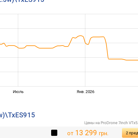
Июль
Янв. 2026
w)\TxES915
Цены на ProDrone 7inch VTx5
13 299
от
грн.
2 пре