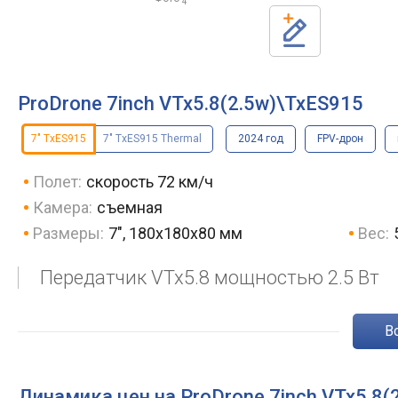
4
ProDrone 7inch VTx5.8(2.5w)\TxES915
7" TxES915
7" TxES915 Thermal
2024 год
FPV-дрон
Полет:
скорость 72 км/ч
Камера:
съемная
Размеры:
7", 180х180х80 мм
Вес:
Передатчик VTx5.8 мощностью 2.5 Вт
Динамика цен на ProDrone 7inch VTx5.8(