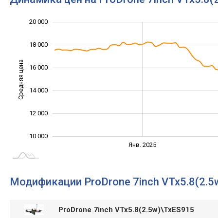
11 000
13 000
22 000
9 000
8 000
6 000
20 000
18 000
Средняя цена
16 000
11 000
14 000
12 000
10 000
Янв. 2027
Июль
Янв. 2025
L
Модификации ProDrone 7inch VTx5.8(2.5
ProDrone 7inch VTx5.8(2.5w)\TxES915