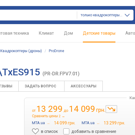
только квадрокоптеры (дроны)
товая техника
Климат
Дом
Детские товары
Авт
/
Квадрокоптеры (дроны)
/
ProDrone
)\TxES915
(PR-DR.FPV7.01)
ТЗЫВЫ
ЗАДАТЬ ВОПРОС
АКСЕССУАРЫ
Ка
13 299
14 099
грн.
от
до
Сравнить цены
→
2
MTA.ua
→
14 099 грн.
MTA.ua
→
13 299 грн.
в список
добавить в сравнение