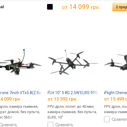
14 099
mal
от
грн.
2 пре
0
rone 7inch VTx5.8(2.5w)\TxES915 Thermal
FLH 10" 5.8G 2.5W ELRS 915MHz
iFlight Chim
4 099 грн.
от 13 593 грн.
от 15 499 
дрон, камера съемная,
FPV-дрон, полет до 40 мин,
FPV-дрон, по
рат домой, без пульта,
камера съемная, без пульта,
камера съемн
ес 565 г
ELRS, 10"
сравни
сравнить
сравнить