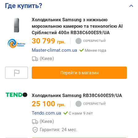
Где купить?
Холодильник Samsung з нижньою
морозильною камерою та технологією AI
Сріблястий 400л RB38C600ES9/UA
30 799
грн.
Master-climat.com.ua
Менее года
(Киев)
Перейти в магазин
Холодильник Samsung RB38C600ES9/UA
25 100
грн.
Tendo.com.ua
С нами 9 лет
(Киев)
Гарантия: 24 мес.