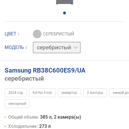
ЦВЕТ
1
бежевый
МОДЕЛЬ
3
белый
Samsung RB38C600ES9/UA
серебристый
2024 год
full No Frost
инвертор
2 контура
умный д
сенсорный
Общий объем:
385 л, 2 камера(ы)
Холодильник:
273 л