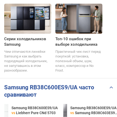
Серии холодильников
Топ-10 ошибок при
Samsung
выборе холодильника
Чем отличаются линейки
Практичный чек-лист перед
Samsung и как выбрать
покупкой: установка,
подходящий холодильник,
полезный объем, шум,
не запутавшись в этом
класс, компрессор и No
разнообразии.
Frost.
Samsung RB38C600ES9/UA часто
сравнивают
Samsung RB38C600ES9/UA
Samsung RB38C600ES9/UA
vs
Liebherr Pure CNd 5703
vs
Samsung RB38C603ES9/UA