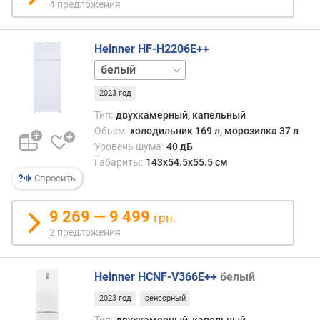
4 предложения
к
о
Heinner HF-H2206E++
л
нержавейка
и
нержавейка
ч
2023 год
черный
е
Тип:
двухкамерный, капельный
с
Обьем:
холодильник 169 л, морозилка 37 л
т
Уровень шума:
40 дБ
в
о
Габариты:
143x54.5x55.5 см
к
Спросить
а
м
9 269 — 9 499
грн.
е
2 предложения
р
N
Heinner HCNF-V366E++
белый
o
F
2023 год
сенсорный
r
Тип:
двухкамерный, капельный