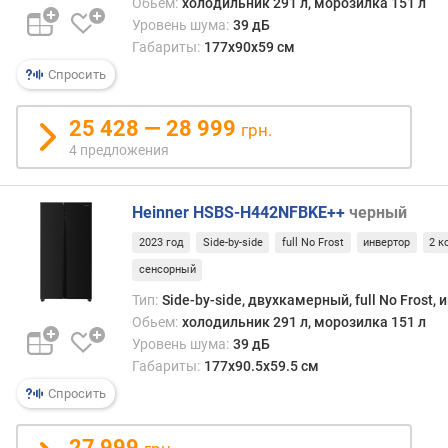
Обьем:
холодильник 291 л, морозилка 151 л
м
Уровень шума:
39 дБ
я
Габариты:
177x90x59 см
с
о
Спросить
х
р
25 428 — 28 999
грн.
а
4 предложения
н
е
н
Heinner HSBS-H442NFBKE++
черный
и
я
2023 год
Side-by-side
full No Frost
инвертор
2 к
х
сенсорный
о
Тип:
Side-by-side, двухкамерный, full No Frost,
л
Обьем:
холодильник 291 л, морозилка 151 л
о
д
Уровень шума:
39 дБ
а
Габариты:
177x90.5x59.5 см
(
Спросить
ч
)
27 999