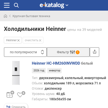
Крупная бытовая техника
Искали
раньше
Холодильники Heinner
цены
на 39 моделей
Heinner
очистить
по популярности
Фильтр
1
Сортировать
Heinner HC-HM260INVWDD
белый
п
2026 год
инвертор
о
п
Тип:
двухкамерный, капельный, инверторный
о
Обьем:
холодильник 189 л, морозилка 71 л
п
Отсеки:
диспенсер
у
Уровень шума:
40 дБ
л
Габариты:
180х56х55 см
я
р
Спросить