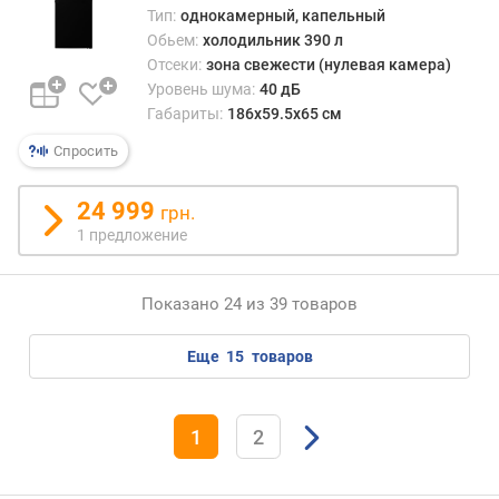
(
Тип:
однокамерный, капельный
к
Обьем:
холодильник 390 л
г
Отсеки:
зона свежести (нулевая камера)
/
Уровень шума:
40 дБ
с
Габариты:
186х59.5х65 см
у
Спросить
т
к
и
24 999
грн.
)
1 предложение
л
е
Показано 24 из 39 товаров
д
о
еще
15
товаров
г
е
н
1
2
е
р
а