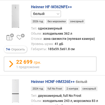
д
Heinner HF-M362NFE++
н
нержавейка
о
й
2026 год
без морозилки
сенсорный
в
о
Тип:
однокамерный
д
Обьем:
холодильник 362 л
ы
Отсеки:
зона свежести (нулевая камера)
Уровень шума:
41 дБ
з
Габариты:
185х59.5х61.8 см
Спросить
о
н
22 699
грн.
а
с
1 предложение
в
е
Heinner HCNF-HM326E++
белый
ж
е
2024 год
full No Frost
2 контура
сенсорный
с
Тип:
двухкамерный, full No Frost
т
Обьем:
холодильник 243 л, морозилка 83 л
и