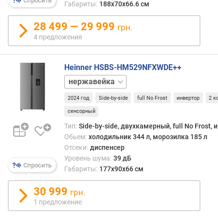
а
Спросить
Габариты:
188х70х66.6 см
м
е
28 499 — 29 999
грн.
р
4 предложения
ы
(
л
Heinner HSBS-HM529NFXWDE++
)
черный
д
2024 год
Side-by-side
full No Frost
инвертор
2 к
и
с
сенсорный
п
Тип:
Side-by-side, двухкамерный, full No Frost,
е
Обьем:
холодильник 344 л, морозилка 185 л
н
Отсеки:
диспенсер
с
Уровень шума:
39 дБ
е
Спросить
Габариты:
177х90х66 см
р
х
30 999
грн.
о
1 предложение
л
о