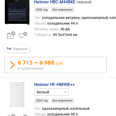
Heinner HBC-M44BKE
черный
е
н
2026 год
без морозилки
и
Тип:
холодильная витрина, однокамерный, ка
я
Обьем:
холодильник 44 л
Уровень шума:
40 дБ
п
Габариты:
49.5х47х44 см
о
к
о
Спросить
л
и
6 715 — 6 988
ч
грн.
е
3 предложения
с
т
Heinner HF-HM90E++
в
у
серебристый
п
р
2024 год
без морозилки
е
Тип:
однокамерный, капельный
д
Обьем:
холодильник 90 л