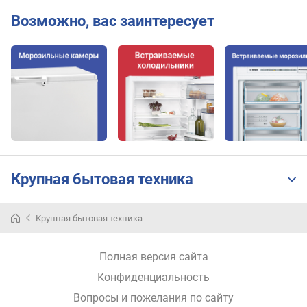
т
о
Возможно, вас заинтересует
р
у
п
р
а
в
л
е
н
и
Крупная бытовая техника
е
г
Крупная бытовая техника
о
л
Полная версия сайта
о
с
Конфиденциальность
о
Вопросы и пожелания по сайту
в