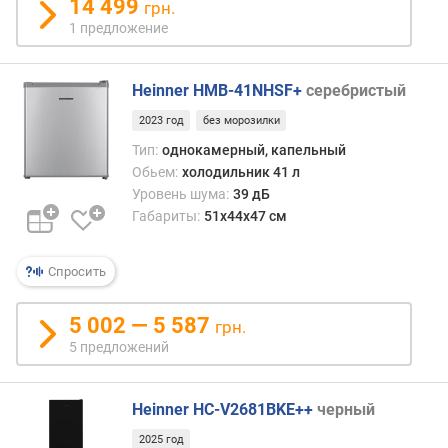
14 499
грн.
о
1 предложение
з
и
л
Heinner HMB-41NHSF+
серебристый
ь
2023 год
без морозилки
н
а
Тип:
однокамерный, капельный
я
Обьем:
холодильник 41 л
к
Уровень шума:
39 дБ
а
Габариты:
51x44x47 см
м
е
р
Спросить
а
5 002 — 5 587
грн.
о
5 предложений
б
ъ
е
Heinner HC-V2681BKE++
черный
м
м
2025 год