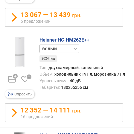
н
о
13 067 — 13 439
грн.
с
5 предложений
т
и
Heinner HC-HM262E++
о
серебристый
т
черный
д
2024 год
е
ш
Тип:
двухкамерный, капельный
е
Обьем:
холодильник 191 л, морозилка 71 л
в
Уровень шума:
40 дБ
ы
Габариты:
180х55х56 см
х
Спросить
к
д
12 352 — 14 111
грн.
о
16 предложений
р
о
г