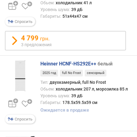
п
Обьем:
холодильник 41 л
о
Уровень шума:
39 дБ
о
Габариты:
51х44х47 см
т
Спросить
з
ы
4 799
грн.
в
а
3 предложения
м
Heinner HCNF-HS292E++
белый
п
о
2025 год
full No Frost
сенсорный
д
Тип:
двухкамерный, full No Frost
а
Обьем:
холодильник 207 л, морозилка 85 л
т
Уровень шума:
39 дБ
е
д
Габариты:
178.5х59.5х59 см
о
Ожидается в продаже
б
Спросить
а
в
л