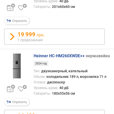
Уровень шума:
40 дБ
(
н
Габариты:
201х60х60 см
у
л
Спросить
е
в
19 999
а
грн.
я
1 предложение
к
а
м
Heinner HC-HM260XWDE++
нержавейка
е
2024 год
р
а
Тип:
двухкамерный, капельный
)
Обьем:
холодильник 189 л, морозилка 71 л
(
Отсеки:
диспенсер
л
Уровень шума:
40 дБ
)
Габариты:
180х55х56 см
Спросить
м
о
р