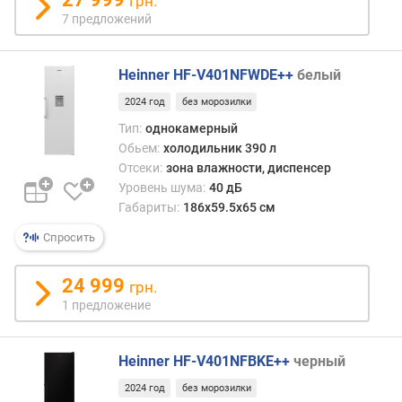
грн.
м
7 предложений
о
щ
Heinner HF-V401NFWDE++
белый
н
о
2024 год
без морозилки
с
Тип:
однокамерный
т
Обьем:
холодильник 390 л
ь
Отсеки:
зона влажности, диспенсер
з
а
Уровень шума:
40 дБ
м
Габариты:
186х59.5х65 см
о
Спросить
р
а
24 999
ж
грн.
и
1 предложение
в
а
н
Heinner HF-V401NFBKE++
черный
и
2024 год
без морозилки
я