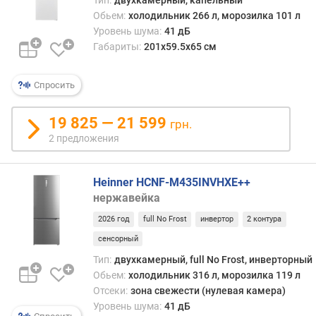
o
Обьем:
холодильник 266 л, морозилка 101 л
s
Уровень шума:
41 дБ
t
Габариты:
201x59.5x65 см
о
б
Спросить
ъ
е
19 825 — 21 599
грн.
м
х
2 предложения
о
л
Heinner HCNF-M435INVHXE++
о
нержавейка
д
и
2026 год
full No Frost
инвертор
2 контура
л
сенсорный
ь
н
Тип:
двухкамерный, full No Frost, инверторный
о
Обьем:
холодильник 316 л, морозилка 119 л
й
Отсеки:
зона свежести (нулевая камера)
к
Уровень шума:
41 дБ