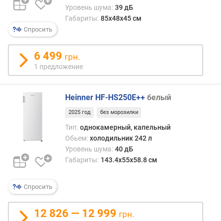
л
Уровень шума:
39 дБ
о
Габариты:
85х48х45 см
ж
Спросить
е
н
и
6 499
грн.
й
1 предложение
о
Heinner HF-HS250E++
белый
б
2025 год
без морозилки
щ
и
Тип:
однокамерный, капельный
й
Обьем:
холодильник 242 л
о
Уровень шума:
40 дБ
б
Габариты:
143.4х55х58.8 см
ъ
е
Спросить
м
(
л
12 826 — 12 999
грн.
)