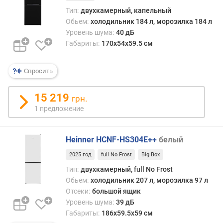
о
Тип:
двухкамерный, капельный
р
Обьем:
холодильник 184 л, морозилка 184 л
о
Уровень шума:
40 дБ
з
Габариты:
170х54x59.5 см
и
л
ь
Спросить
н
о
15 219
грн.
й
1 предложение
к
а
м
Heinner HCNF-HS304E++
белый
е
р
2025 год
full No Frost
Big Box
ы
Тип:
двухкамерный, full No Frost
(
Обьем:
холодильник 207 л, морозилка 97 л
л
Отсеки:
большой ящик
)
Уровень шума:
39 дБ
Габариты:
186х59.5х59 см
п