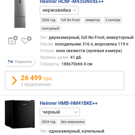
Heinner HCNF-M435INVXE++
и
белый
м
2026 год
full No Frost
инвертор
2 контура
о
т
сенсорный
д
Тип:
двухкамерный, full No Frost, инверторный
о
Обьем:
холодильник 316 л, морозилка 119 л
р
Отсеки:
зона свежести (нулевая камера)
о
Уровень шума:
41 дБ
г
Спросить
Габариты:
188х70х66.6 см
и
х
26 499
грн.
к
д
2 предложения
е
ш
Heinner HMB-HM41BKE++
е
в
белый
ы
серебристый
м
2024 год
без морозилки
Тип:
однокамерный, капельный