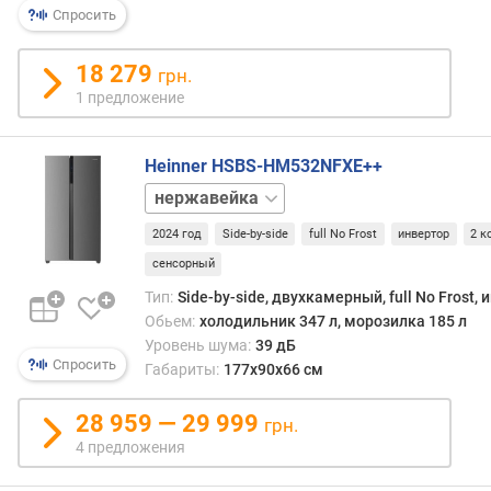
о
Спросить
л
о
18 279
ч
грн.
к
1 предложение
и
н
а
Heinner HSBS-HM532NFXE++
д
черный
в
е
2024 год
Side-by-side
full No Frost
инвертор
2 к
р
сенсорный
ц
Тип:
Side-by-side, двухкамерный, full No Frost,
е
Обьем:
холодильник 347 л, морозилка 185 л
(
Уровень шума:
39 дБ
ш
Спросить
Габариты:
177х90х66 см
т
)
28 959 — 29 999
грн.
т
4 предложения
е
м