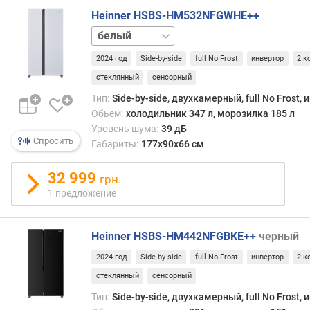
п
Heinner HSBS-HM532NFGWHE++
е
черный
р
а
2024 год
Side-by-side
full No Frost
инвертор
2 к
т
стеклянный
сенсорный
у
р
Тип:
Side-by-side, двухкамерный, full No Frost,
а
Обьем:
холодильник 347 л, морозилка 185 л
м
Уровень шума:
39 дБ
Спросить
о
Габариты:
177х90х66 см
р
о
32 999
грн.
з
1 предложение
и
л
к
Heinner HSBS-HM442NFGBKE++
черный
и
2024 год
Side-by-side
full No Frost
инвертор
2 к
в
стеклянный
сенсорный
р
Тип:
Side-by-side, двухкамерный, full No Frost,
е