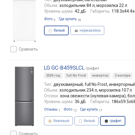
Обьем:
холодильник 84 л, морозилка 22 л
Уровень шума:
42 дБ
Габариты:
118.3х44.4х
Фото
Где купить
3
18
белый
нержавейка
сравнить
LG GC-B459SLCL
графит
2024 год
full No Frost
инвертор
2 контура
Тип:
двухкамерный, full No Frost, инверторны
Обьем:
холодильник 234 л, морозилка 107 л
Отсеки:
зона свежести (нулевая камера), бо
Уровень шума:
36 дБ
Габариты:
186x59.5x68
Отзывы
Фото
Где купить
1
12
17
бежевый
белый
графит
сравнить