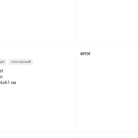
error
ура
сенсорный
st
 л
.6x61 см