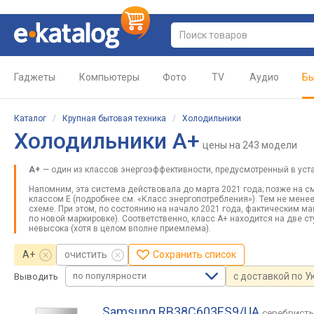
Гаджеты
Компьютеры
Фото
TV
Аудио
Бы
Каталог
/
Крупная бытовая техника
/
Холодильники
Холодильники A+
цены
на 243 модели
A+
— один из классов энергоэффективности, предусмотренный в уст
Напомним, эта система действовала до марта 2021 года; позже на см
классом E (подробнее см. «Класс энергопотребления»). Тем не мене
схеме. При этом, по состоянию на начало 2021 года, фактическим 
по новой маркировке). Соответственно, класс А+ находится на две с
невысока (хотя в целом вполне приемлема).
A+
очистить
Сохранить список
по популярности
с доставкой по У
Выводить
Samsung RB38C603ES9/UA
серебрист