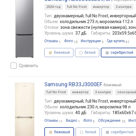
2024 год
full No Frost
инвертор
2 контура
Тип:
двухкамерный, full No Frost, инверторны
Обьем:
холодильник 273 л, морозилка 112 л
Отсеки:
зона свежести (нулевая камера), зо
Уровень шума:
37 дБ
Габариты:
203х59.5х65
Отзывы
Фото
Инструкции
Где купить
1
10
3
41
бежевый
белый
серебристый
сравнить
Samsung RB33J3000EF
бежевый
full No Frost
инвертор
2 контура
сенсорны
Тип:
двухкамерный, full No Frost, инверторны
Обьем:
холодильник 230 л, морозилка 98 л
Уровень шума:
40 дБ
Габариты:
185x60x67 
Отзывы
Видео
Фото
Обсуждение
Инс
11
1
5
10
бежевый
белый
серебристый