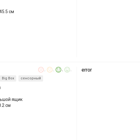
45.5 см
error
0
0
1
0
Big Box
сенсорный
й
льшой ящик
.2 см