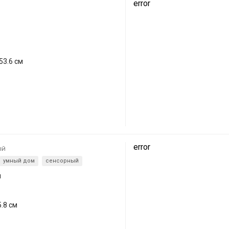
error
53.6 см
error
ый
умный дом
сенсорный
й
.8 см