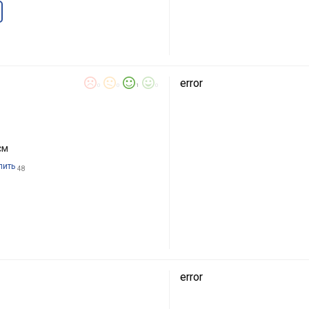
error
0
0
1
0
см
пить
48
error