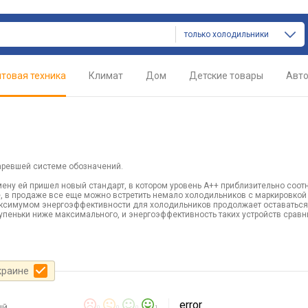
только холодильники
товая техника
Климат
Дом
Детские товары
Авт
аревшей системе обозначений.
ену ей пришел новый стандарт, в котором уровень А++ приблизительно соот
е, в продаже все еще можно встретить немало холодильников с маркировкой
максимумом энергоэффективности для холодильников продолжает оставаться
тупеньки ниже максимального, и энергоэффективность таких устройств срав
краине
error
ый
0
0
0
1