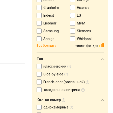
Grunhelm
Hisense
Indesit
LG
Liebherr
MPM
Samsung
Siemens
Snaige
Whirlpool
Все бренды
Рейтинг брендов
Тип
классический
Side-by-side
French-door (распашной)
холодильная витрина
Кол-во камер
однокамерные