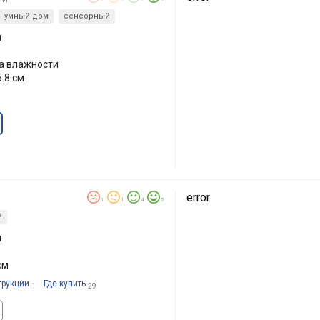
умный дом
сенсорный
й
на влажности
.8 см
error
1
1
4
5
й
й
см
трукции
Где купить
1
29