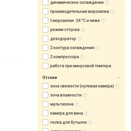
динамическое охлаждение
производительная морозилка
t морозилки -24 °C и ниже
режим отпуска
дезодоратор
2 контура охлаждения
2 компрессора
работа при минусовой температуре
Отсеки
зона свежести (нулевая камера)
зона влажности
мультизона
камера для вина
полка для бутылок