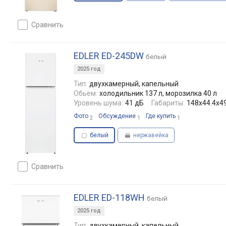
сравнить
EDLER ED-245DW
белый
2025 год
Тип:
двухкамерный, капельный
Обьем:
холодильник 137 л, морозилка 40 л
Уровень шума:
41 дБ
Габариты:
148х44.4х49
Фото
Обсуждение
Где купить
2
1
1
белый
нержавейка
сравнить
EDLER ED-118WH
белый
2025 год
Тип:
двухкамерный, капельный