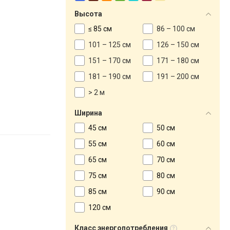
Высота
≤ 85 см
86 – 100 см
101 – 125 см
126 – 150 см
151 – 170 см
171 – 180 см
181 – 190 см
191 – 200 см
> 2 м
Ширина
45 см
50 см
55 см
60 см
65 см
70 см
75 см
80 см
85 см
90 см
120 см
Класс энергопотребления