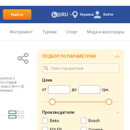
RU
Найти
Украина
Войти
о
Инструмент
Туризм
Спорт
Мода и аксессуары
ПОДБОР ПО ПАРАМЕТРАМ
носится с
Цена
 по старой
 класс А+++ (D
от
до
грн.
нительно
Производители
Beko
Bosch
EDLER
Gorenje