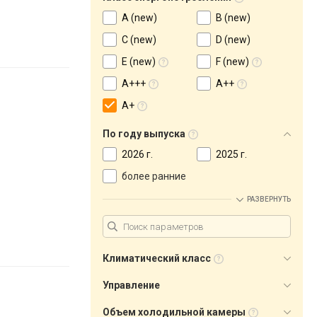
A (new)
B (new)
C (new)
D (new)
E (new)
F (new)
A+++
A++
A+
По году выпуска
2026 г.
2025 г.
более ранние
РАЗВЕРНУТЬ
Климатический класс
Управление
Объем холодильной камеры