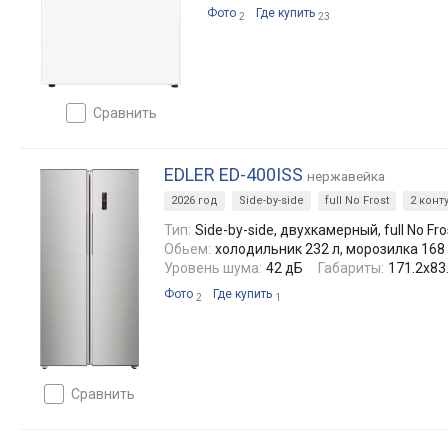
Фото
Где купить
2
23
сравнить
EDLER ED-400ISS
нержавейка
2026 год
Side-by-side
full No Frost
2 конт
Тип:
Side-by-side, двухкамерный, full No Fro
Обьем:
холодильник 232 л, морозилка 168
Уровень шума:
42 дБ
Габариты:
171.2x83
Фото
Где купить
2
1
сравнить