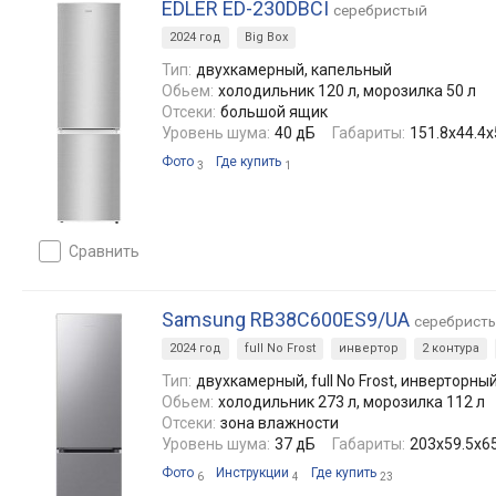
EDLER ED-230DBCI
серебристый
2024 год
Big Box
Тип:
двухкамерный, капельный
Обьем:
холодильник 120 л, морозилка 50 л
Отсеки:
большой ящик
Уровень шума:
40 дБ
Габариты:
151.8х44.4х
Фото
Где купить
3
1
сравнить
Samsung RB38C600ES9/UA
серебрист
2024 год
full No Frost
инвертор
2 контура
Тип:
двухкамерный, full No Frost, инверторны
Обьем:
холодильник 273 л, морозилка 112 л
Отсеки:
зона влажности
Уровень шума:
37 дБ
Габариты:
203х59.5х65
Фото
Инструкции
Где купить
6
4
23