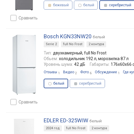
бежевый
белый
серебристый
сравнить
Bosch KGN33NW20
белый
Serie 2
full No Frost
2 контура
Тип:
двухкамерный, full No Frost
Обьем:
холодильник 192 л, морозилка 87 л
Уровень шума:
42 дБ
Габариты:
176x60x66 
Отзывы
Видео
Фото
Обсуждение
Где ку
1
2
6
1
белый
серебристый
сравнить
EDLER ED-325WIW
белый
2024 год
full No Frost
2 контура