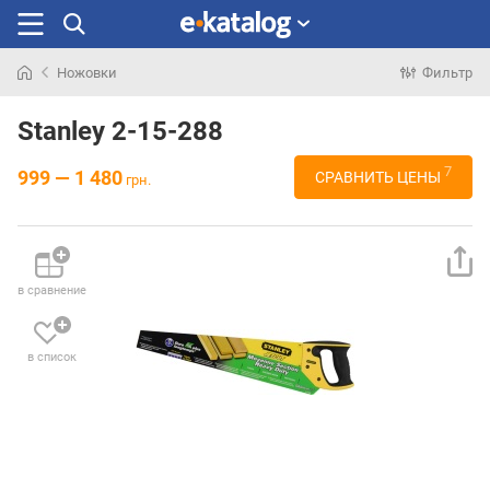
Ножовки
Фильтр
Искали
раньше
Stanley 2-15-288
7
999 — 1 480
СРАВНИТЬ ЦЕНЫ
грн.
в сравнение
в список