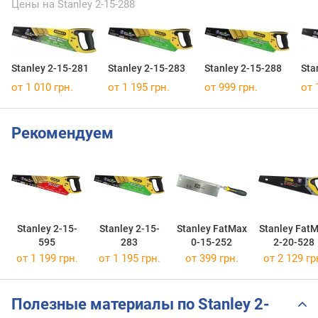
Цены на Stanley 2-15-288
Stanley 2-15-281
Stanley 2-15-283
Stanley 2-15-288
Sta
от 1 010 грн.
от 1 195 грн.
от 999 грн.
от 
Рекомендуем
Stanley 2-15-
Stanley 2-15-
Stanley FatMax
Stanley Fat
595
283
0-15-252
2-20-528
от 1 199 грн.
от 1 195 грн.
от 399 грн.
от 2 129 гр
Полезные материалы по Stanley 2-