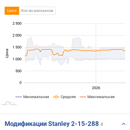
Цена
Кол-во магазинов
2 500
 000
 000
-500
2 000
1 500
Цена
1 000
1 000
500
0
2024
2025
2028
2026
L
Минимальная
Средняя
Максимальная
Модификации Stanley 2-15-288
4