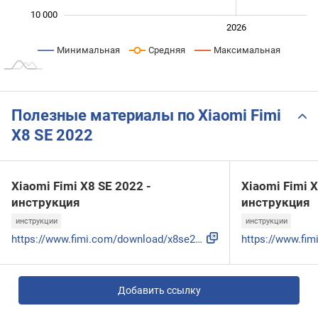
10 000
2024
2025
2028
2026
L
Минимальная
Средняя
Максимальная
Полезные материалы по Xiaomi Fimi
X8 SE 2022
Xiaomi Fimi X8 SE 2022 -
Xiaomi Fimi X
инструкция
инструкция
инструкции
инструкции
https://www.fimi.com/download/x8se2022/FIMI_X8_SE_2022_V2_U...
Добавить ссылку