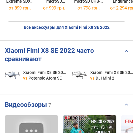
Extreme SDXC
microSD
microSD UHS-1
Endurance
Class 10 UHS-I
Canvas Select
U3 with
microSD U
от
899 грн.
от
999 грн.
от
798 грн.
от
2 294 гр
U3 150MB/s
Plus Gen3
Adapter
microSDXC 
64Gb
128Gb
microSDXC 128Gb
Все аксессуары для Xiaomi Fimi X8 SE 2022
Xiaomi Fimi X8 SE 2022 часто
сравнивают
Xiaomi Fimi X8 SE 2022
Xiaomi Fimi X8 SE 2022
vs
Potensic Atom SE
vs
DJI Mini 2
Видеообзоры
7