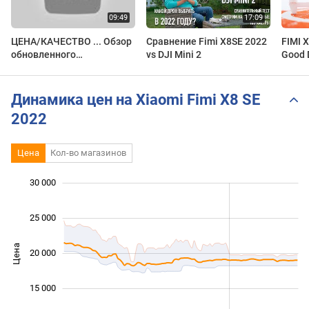
ЦЕНА/КАЧЕСТВО ... Обзор
Сравнение Fimi X8SE 2022
FIMI X
обновленного
vs DJI Mini 2
Good 
квадрокоптера FIMI X8 SE
Contro
2022.
Динамика цен на Xiaomi Fimi X8 SE
2022
Цена
Кол-во магазинов
 000
 000
 000
 000
 000
0
30 000
25 000
Цена
20 000
12 000
15 000