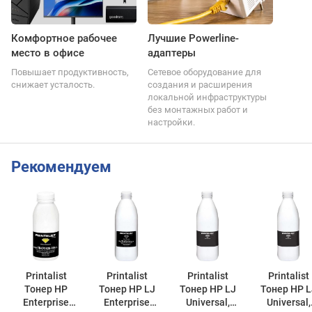
Комфортное рабочее
Лучшие Powerline-
место в офисе
адаптеры
Повышает продуктивность,
Сетевое оборудование для
снижает усталость.
создания и расширения
локальной инфраструктуры
без монтажных работ и
настройки.
Рекомендуем
Printalist
Printalist
Printalist
Printalist
Тонер HP
Тонер HP LJ
Тонер HP LJ
Тонер HP L
Enterprise
Enterprise
Universal,
Universal,