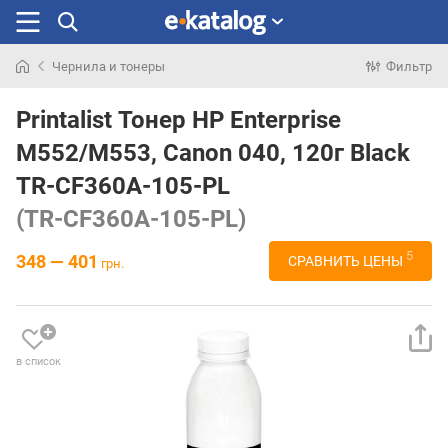
Чернила и тонеры
Фильтр
Искали
раньше
Printalist Тонер HP Enterprise
M552/M553, Canon 040, 120г Black
TR-CF360A-105-PL
(TR-CF360A-105-PL)
5
348 — 401
СРАВНИТЬ ЦЕНЫ
грн.
в список