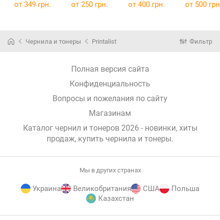
M552/M553,
M607/608/609,
1000г Black
1000г Blac
от
349 грн.
от
250 грн.
от
400 грн.
от
500 грн
Canon 040,
330г Black TR-
MPT8-1-PL
105г Yellow
CF237A-330-
(MPT8-1-PL)
(MPT5-1-PL
TR-CF362A-
PL
105-PL
(TR-CF237A-
Чернила и тонеры
Printalist
Фильтр
(TR-CF362A-
330-PL)
105-PL)
Полная версия сайта
Конфиденциальность
Вопросы и пожелания по сайту
Магазинам
Каталог чернил и тонеров 2026 - новинки, хиты
продаж,
купить чернила и тонеры
.
Мы в других странах
Украина
Великобритания
США
Польша
Казахстан