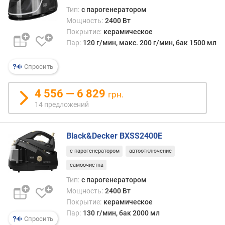
и
Тип:
с парогенератором
м
Мощность:
2400 Вт
Покрытие:
керамическое
о
Пар:
120 г/мин, макс. 200 г/мин, бак 1500 мл
т
д
о
Спросить
р
о
4 556 — 6 829
грн.
г
14 предложений
и
х
к
Black&Decker BXSS2400E
д
е
с парогенератором
автоотключение
ш
самоочистка
е
Тип:
с парогенератором
в
Мощность:
2400 Вт
ы
Покрытие:
керамическое
м
Пар:
130 г/мин, бак 2000 мл
Спросить