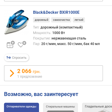
м
и
Black&Decker BXIR1000E
н
)
дорожный
самоочистка
легкий
Тип:
дорожный (компактный)
м
Мощность:
1000 Вт
о
Покрытие:
нержавеющая сталь
щ
Пар:
20 г/мин, макс. 50 г/мин, бак 40 мл
н
о
с
Спросить
т
ь
2 066
грн.
п
1 предложение
а
р
о
в
Возможно, вас заинтересует
о
г
о