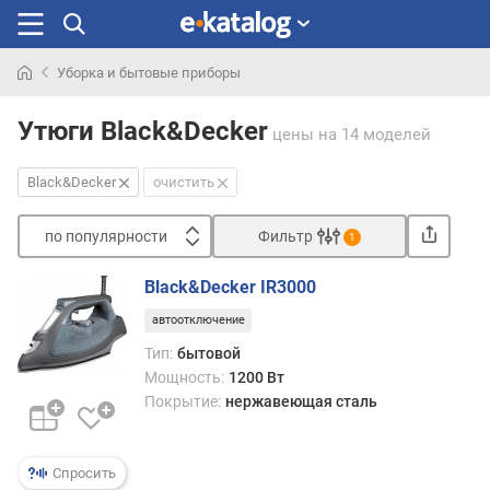
Уборка и бытовые приборы
Искали
раньше
Утюги Black&Decker
цены
на 14 моделей
Black&Decker
очистить
по популярности
Фильтр
1
Сортировать
Black&Decker IR3000
п
автоотключение
о
п
Тип:
бытовой
о
Мощность:
1200 Вт
п
Покрытие:
нержавеющая сталь
у
л
я
Спросить
р