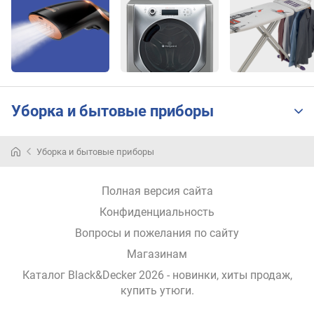
у
д
а
р
а
(
г
/
Уборка и бытовые приборы
м
и
н
Уборка и бытовые приборы
)
Полная версия сайта
о
б
Конфиденциальность
ъ
Вопросы и пожелания по сайту
е
Магазинам
м
р
Каталог Black&Decker 2026
- новинки, хиты продаж,
е
купить утюги
.
з
е