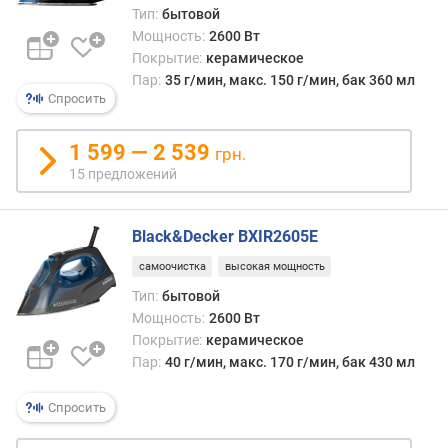
Тип:
бытовой
п
Мощность:
2600 Вт
о
т
Покрытие:
керамическое
р
Пар:
35 г/мин, макс. 150 г/мин, бак 360 мл
Спросить
е
б
л
1 599 — 2 539
грн.
я
15 предложений
е
м
а
Black&Decker BXIR2605E
я
м
самоочистка
высокая мощность
о
Тип:
бытовой
щ
Мощность:
2600 Вт
н
Покрытие:
керамическое
о
Пар:
40 г/мин, макс. 170 г/мин, бак 430 мл
с
т
Спросить
ь
(