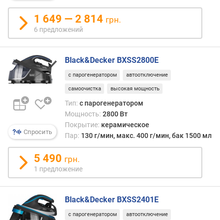
н
1 649 — 2 814
о
грн.
с
6 предложений
т
и
Black&Decker BXSS2800E
о
с парогенератором
автоотключение
т
самоочистка
высокая мощность
д
е
Тип:
с парогенератором
ш
Мощность:
2800 Вт
е
Покрытие:
керамическое
в
Спросить
Пар:
130 г/мин, макс. 400 г/мин, бак 1500 мл
ы
х
5 490
грн.
к
1 предложение
д
о
р
Black&Decker BXSS2401E
о
г
с парогенератором
автоотключение