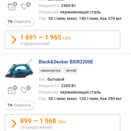
Мощность:
2400 Вт
м
Покрытие:
нержавеющая сталь
о
Пар:
30 г/мин, макс. 140 г/мин, бак 370 мл
щ
Спросить
н
о
1 691 — 1 965
с
грн.
т
5 предложений
ь
п
Black&Decker BXIR2200E
о
д
самоочистка
легкий
а
Тип:
бытовой
ч
Мощность:
2200 Вт
и
п
Покрытие:
нержавеющая сталь
а
Пар:
30 г/мин, макс. 120 г/мин, бак 280 мл
р
Спросить
а
(
899 — 1 568
грн.
г
18 предложений
/