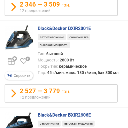
л
2 346 — 3 509
грн.
о
12 предложений
ж
е
н
Black&Decker BXIR2801E
и
й
автоотключение
самоочистка
высокая мощность
Тип:
бытовой
в
Мощность:
2800 Вт
е
Покрытие:
керамическое
с
Пар:
45 г/мин, макс. 180 г/мин, бак 300 мл
у
Спросить
т
ю
2 527 — 3 779
грн.
г
а
12 предложений
(
к
Black&Decker BXIR2606E
г
)
самоочистка
высокая мощность