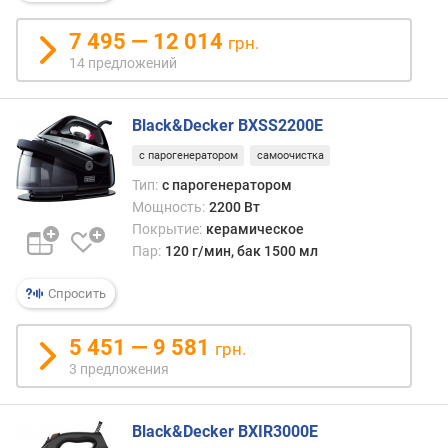
п
о
7 495 — 12 014
грн.
о
т
14 предложений
з
ы
Black&Decker BXSS2200E
в
а
с парогенератором
самоочистка
м
Тип:
с парогенератором
Мощность:
2200 Вт
п
о
Покрытие:
керамическое
д
Пар:
120 г/мин, бак 1500 мл
а
т
Спросить
е
д
5 451 — 9 581
грн.
о
3 предложения
б
а
в
Black&Decker BXIR3000E
л