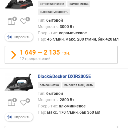
е
автоотключение
самоочистка
н
высокая мощность
и
Тип:
бытовой
я
Мощность:
3000 Вт
Покрытие:
керамическое
п
Спросить
Пар:
45 г/мин, макс. 200 г/мин, бак 420 мл
о
к
1 649 — 2 135
о
грн.
л
12 предложений
и
ч
е
Black&Decker BXIR2805E
с
самоочистка
высокая мощность
т
в
Тип:
бытовой
у
Мощность:
2800 Вт
п
Покрытие:
алюминиевое
р
Пар:
макс. 170 г/мин, бак 360 мл
е
Спросить
д