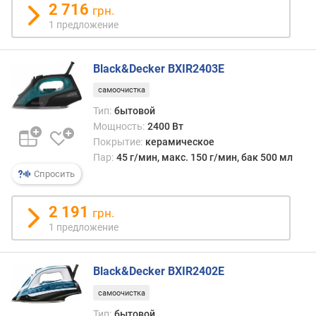
2 716
В
грн.
т
1 предложение
)
д
Black&Decker BXIR2403E
а
самоочистка
в
л
Тип:
бытовой
е
Мощность:
2400 Вт
н
Покрытие:
керамическое
и
Пар:
45 г/мин, макс. 150 г/мин, бак 500 мл
е
Спросить
п
а
2 191
грн.
р
1 предложение
а
(
б
Black&Decker BXIR2402E
а
р
самоочистка
)
Тип:
бытовой