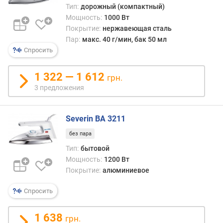
и
Тип:
дорожный (компактный)
м
Мощность:
1000 Вт
Покрытие:
нержавеющая сталь
о
Пар:
макс. 40 г/мин, бак 50 мл
т
Спросить
д
о
1 322 — 1 612
грн.
р
о
3 предложения
г
и
Severin BA 3211
х
к
без пара
д
Тип:
бытовой
е
Мощность:
1200 Вт
ш
Покрытие:
алюминиевое
е
в
Спросить
ы
м
1 638
грн.