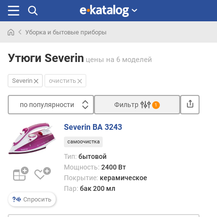
Уборка и бытовые приборы
Искали
раньше
Утюги Severin
цены
на 6 моделей
Severin
очистить
по популярности
Фильтр
1
Сортировать
Severin BA 3243
п
самоочистка
о
п
Тип:
бытовой
о
Мощность:
2400 Вт
п
Покрытие:
керамическое
у
Пар:
бак 200 мл
л
Спросить
я
р