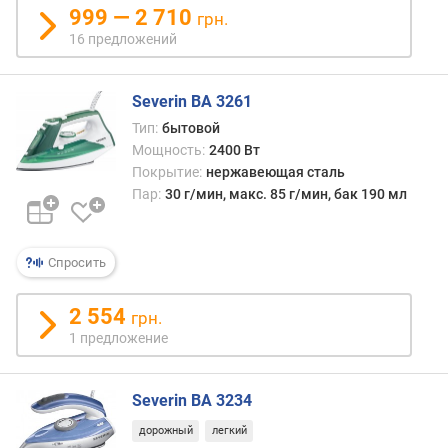
999 — 2 710
н
грн.
о
16 предложений
с
т
Severin BA 3261
и
Тип:
бытовой
о
Мощность:
2400 Вт
т
Покрытие:
нержавеющая сталь
д
Пар:
30 г/мин, макс. 85 г/мин, бак 190 мл
е
ш
е
Спросить
в
ы
х
2 554
грн.
к
1 предложение
д
о
р
Severin BA 3234
о
дорожный
легкий
г