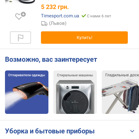
е
5 232
грн.
н
Timesport.com.ua
С нами 6 лет
и
(Львов)
я
п
Купить!
о
к
о
Возможно, вас заинтересует
л
и
ч
е
с
т
в
у
п
р
е
Уборка и бытовые приборы
д