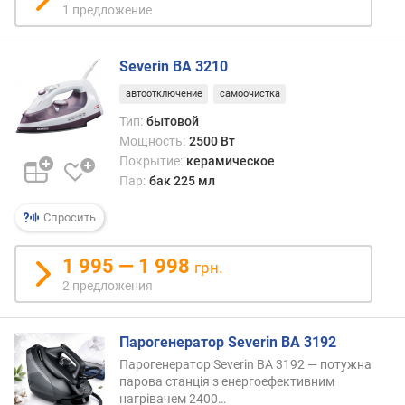
п
1 предложение
о
о
т
Severin BA 3210
з
ы
автоотключение
самоочистка
в
Тип:
бытовой
а
Мощность:
2500 Вт
м
Покрытие:
керамическое
Пар:
бак 225 мл
п
о
Спросить
д
а
1 995 — 1 998
т
грн.
е
2 предложения
д
о
б
Парогенератор Severin BA 3192
а
Парогенератор Severin BA 3192 — потужна
в
парова станція з енергоефективним
л
нагрівачем 2400
…