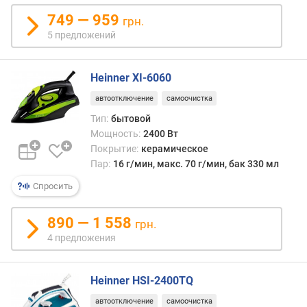
н
749 — 959
грн.
о
5 предложений
с
т
и
Heinner XI-6060
о
автоотключение
самоочистка
т
Тип:
бытовой
д
Мощность:
2400 Вт
е
Покрытие:
керамическое
ш
Пар:
16 г/мин, макс. 70 г/мин, бак 330 мл
е
в
Спросить
ы
х
890 — 1 558
грн.
к
4 предложения
д
о
р
Heinner HSI-2400TQ
о
г
автоотключение
самоочистка