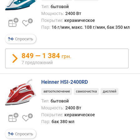
и
Тип:
бытовой
м
Мощность:
2400 Вт
Покрытие:
керамическое
о
Пар:
16 г/мин, макс. 108 г/мин, бак 350 мл
т
д
Спросить
о
р
849 — 1 384
о
грн.
г
7 предложений
и
х
к
Heinner HSI-2400RD
д
автоотключение
самоочистка
дисплей
е
ш
Тип:
бытовой
е
Мощность:
2400 Вт
в
Покрытие:
керамическое
ы
Пар:
бак 380 мл
м
Спросить