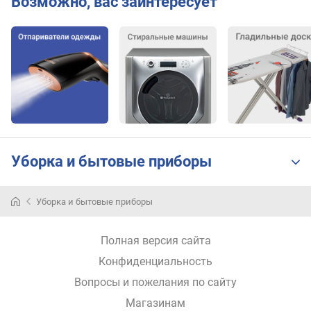
Возможно, вас заинтересует
м
о
щ
н
о
с
т
ь
п
о
Уборка и бытовые приборы
д
а
ч
Уборка и бытовые приборы
и
п
а
Полная версия сайта
р
Конфиденциальность
а
(
Вопросы и пожелания по сайту
г
Магазинам
/