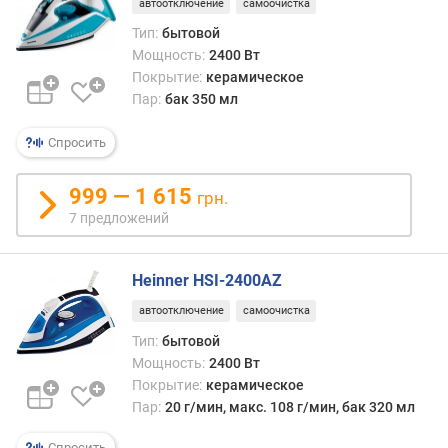
автоотключение
самоочистка
е
н
Тип:
бытовой
и
Мощность:
2400 Вт
я
Покрытие:
керамическое
Пар:
бак 350 мл
п
о
Спросить
к
о
999 — 1 615
грн.
л
7 предложений
и
ч
е
Heinner HSI-2400AZ
с
т
автоотключение
самоочистка
в
Тип:
бытовой
у
Мощность:
2400 Вт
п
Покрытие:
керамическое
р
Пар:
20 г/мин, макс. 108 г/мин, бак 320 мл
е
д
Спросить