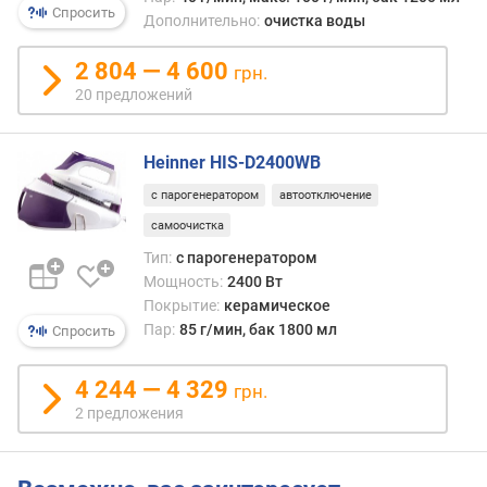
В
Спросить
Дополнительно:
очистка воды
т
)
2 804 — 4 600
грн.
20 предложений
д
а
в
Heinner HIS-D2400WB
л
е
с парогенератором
автоотключение
н
самоочистка
и
Тип:
с парогенератором
е
Мощность:
2400 Вт
п
Покрытие:
керамическое
а
р
Пар:
85 г/мин, бак 1800 мл
Спросить
а
(
4 244 — 4 329
грн.
б
2 предложения
а
р
)