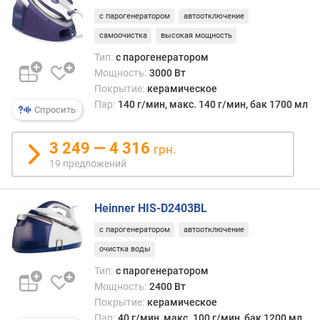
п
с парогенератором
автоотключение
о
самоочистка
высокая мощность
т
р
Тип:
с парогенератором
е
Мощность:
3000 Вт
б
Покрытие:
керамическое
л
Пар:
140 г/мин, макс. 140 г/мин, бак 1700 мл
Спросить
я
е
3 249 — 4 316
м
грн.
а
19 предложений
я
м
о
Heinner HIS-D2403BL
щ
с парогенератором
автоотключение
н
очистка воды
о
с
Тип:
с парогенератором
т
Мощность:
2400 Вт
ь
Покрытие:
керамическое
(
Пар:
40 г/мин, макс. 100 г/мин, бак 1200 мл