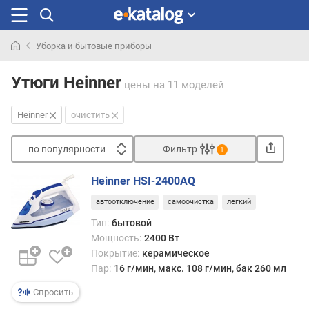
Уборка и бытовые приборы
Искали
раньше
Утюги Heinner
цены
на 11 моделей
Heinner
очистить
по популярности
Фильтр
1
Сортировать
Heinner HSI-2400AQ
п
автоотключение
самоочистка
легкий
о
п
Тип:
бытовой
о
Мощность:
2400 Вт
п
Покрытие:
керамическое
у
Пар:
16 г/мин, макс. 108 г/мин, бак 260 мл
л
я
Спросить
р