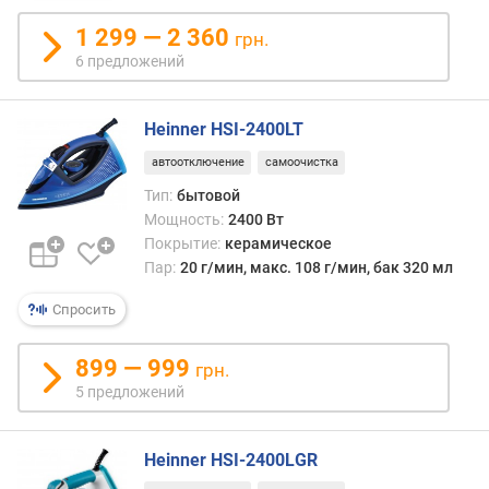
п
о
1 299 — 2 360
грн.
о
6 предложений
т
з
ы
Heinner HSI-2400LT
в
а
автоотключение
самоочистка
м
Тип:
бытовой
Мощность:
2400 Вт
п
Покрытие:
керамическое
о
Пар:
20 г/мин, макс. 108 г/мин, бак 320 мл
д
а
Спросить
т
е
899 — 999
д
грн.
о
5 предложений
б
а
в
Heinner HSI-2400LGR
л