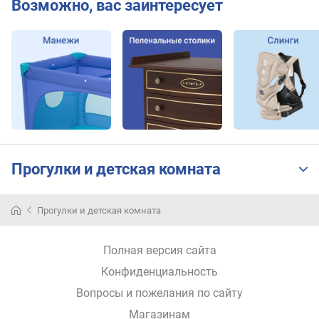
Возможно, вас заинтересует
д
л
о
ж
е
н
и
й
м
Прогулки и детская комната
а
к
с
Прогулки и детская комната
и
м
Полная версия сайта
а
л
Конфиденциальность
ь
Вопросы и пожелания по сайту
н
а
Магазинам