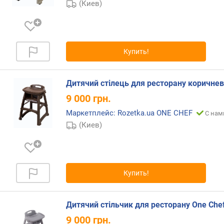
(Киев)
п
о
о
т
Купить!
з
ы
в
Дитячий стілець для ресторану коричне
а
9 000
грн.
м
Маркетплейс: Rozetka.ua ONE CHEF
С нам
п
(Киев)
о
д
а
т
е
Купить!
д
о
Дитячий стільчик для ресторану One Chef
б
а
9 000
грн.