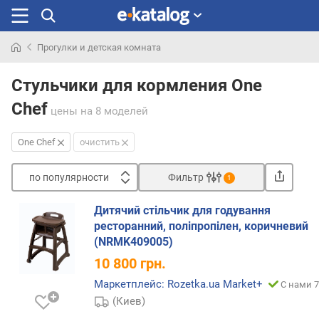
Прогулки и детская комната
Искали
раньше
Стульчики для кормления One
Chef
цены
на 8 моделей
One Chef
очистить
по популярности
Фильтр
1
Сортировать
Дитячий стільчик для годування
п
ресторанний, поліпропілен, коричневий
о
(NRMK409005)
п
10 800
грн.
о
п
Маркетплейс: Rozetka.ua Market+
С нами 7
у
(Киев)
л