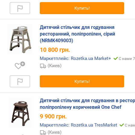
я
Купить!
р
н
о
Дитячий стільчик для годування
с
ресторанний, поліпропілен, сірий
т
и
(NRMK409003)
10 800
грн.
о
Маркетплейс: Rozetka.ua Market+
С нами 7
т
д
(Киев)
е
ш
Купить!
е
в
ы
Дитячий стільчик для годування в рестор
х
поліпропілену коричневий One Chef
к
9 900
грн.
д
о
Маркетплейс: Rozetka.ua TresMarket
С нам
р
(Киев)