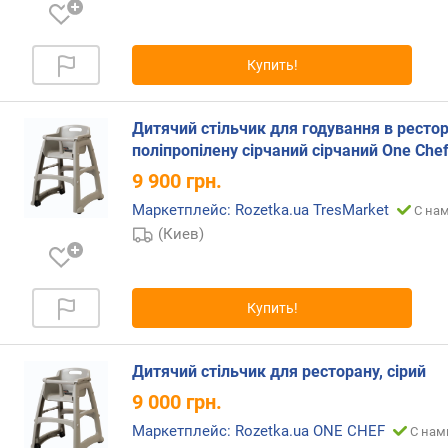
о
г
и
м
Купить!
о
т
Дитячий стільчик для годування в рестор
д
поліпропілену сірчаний сірчаний One Che
о
9 900
грн.
р
о
Маркетплейс: Rozetka.ua TresMarket
С нам
г
(Киев)
и
х
к
Купить!
д
е
ш
Дитячий стільчик для ресторану, сірий
е
в
9 000
грн.
ы
Маркетплейс: Rozetka.ua ONE CHEF
С нам
м