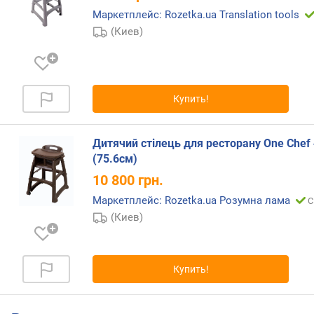
в
Маркетплейс: Rozetka.ua Translation tools
л
(Киев)
е
н
и
я
Купить!
п
о
к
Дитячий стілець для ресторану One Chef
о
(75.6см)
л
10 800
грн.
и
ч
Маркетплейс: Rozetka.ua Розумна лама
С
е
(Киев)
с
т
в
у
Купить!
п
р
е