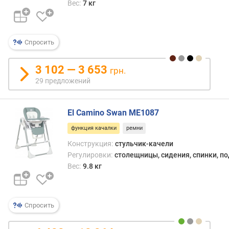
Вес:
7 кг
с
п
и
н
Спросить
к
и
3 102 — 3 653
грн.
(
29 предложений
п
о
л
El Camino Swan ME1087
о
ж
функция качалки
ремни
е
Конструкция:
стульчик-качели
н
Регулировки:
столещницы, сидения, спинки, п
и
Вес:
9.8 кг
й
)
в
Спросить
ы
с