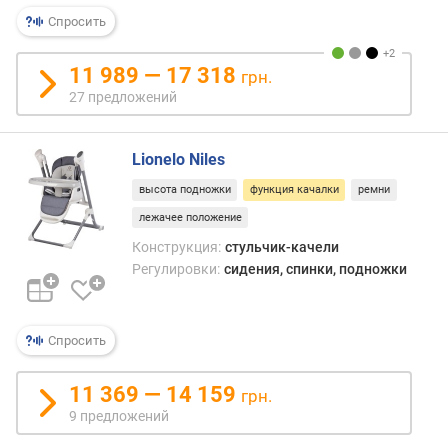
я
Спросить
н
а
г
11 989 — 17 318
грн.
р
27 предложений
у
з
к
Lionelo Niles
а
высота подножки
функция качалки
ремни
(
к
лежачее положение
г
Конструкция:
стульчик-качели
)
Регулировки:
сидения, спинки, подножки
в
ы
Спросить
с
о
т
11 369 — 14 159
грн.
а
9 предложений
с