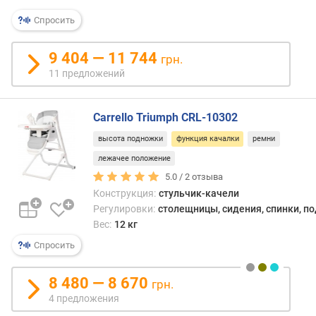
конст
я
это
р
Спросить
позв
н
Вам
о
9 404 — 11 744
грн.
убаю
с
11 предложений
засы
т
малы
и
или,
Carrello Triumph CRL-10302
напри
о
развл
т
высота подножки
функция качалки
ремни
если
д
лежачее положение
он
е
5.0 /
2
отзыва
раска
ш
Конструкция:
стульчик-качели
е
Регулировки:
столещницы, сидения, спинки, п
в
Вес:
12 кг
ы
х
Спросить
к
д
8 480 — 8 670
грн.
о
4 предложения
р