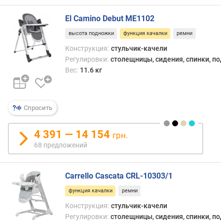
о
г
El Camino Debut ME1102
и
м
высота подножки
функция качалки
ремни
Конструкция:
стульчик-качели
о
Регулировки:
столещницы, сидения, спинки, п
т
Вес:
11.6 кг
д
о
р
о
Спросить
г
и
4 391 — 14 154
х
грн.
к
68 предложений
д
е
ш
Carrello Cascata CRL-10303/1
е
функция качалки
ремни
в
Конструкция:
стульчик-качели
ы
Регулировки:
столещницы, сидения, спинки, п
м