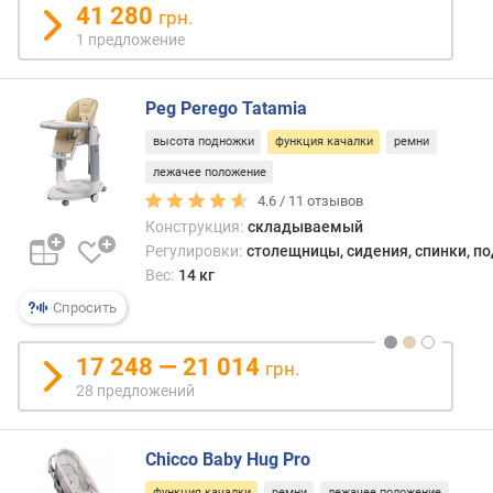
в
41 280
грн.
л
1 предложение
е
н
и
Peg Perego Tatamia
я
высота подножки
функция качалки
ремни
п
лежачее положение
о
4.6 /
11
отзывов
к
Конструкция:
складываемый
о
Регулировки:
столещницы, сидения, спинки, п
л
Вес:
14 кг
и
ч
Спросить
е
с
17 248 — 21 014
грн.
т
28 предложений
в
у
п
Chicco Baby Hug Pro
р
е
функция качалки
ремни
лежачее положение