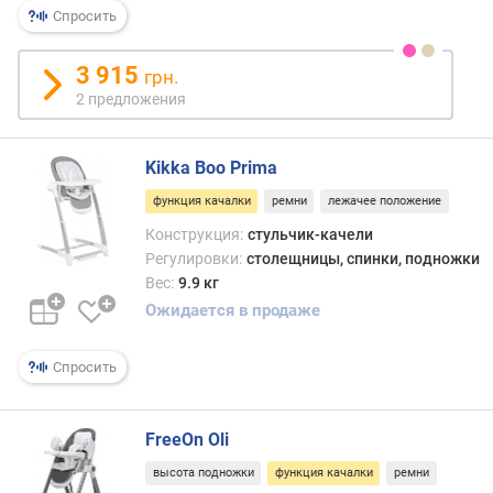
Спросить
3 915
грн.
2 предложения
Kikka Boo Prima
функция качалки
ремни
лежачее положение
Конструкция:
стульчик-качели
Регулировки:
столещницы, спинки, подножки
Вес:
9.9 кг
Ожидается в продаже
Спросить
FreeOn Oli
высота подножки
функция качалки
ремни