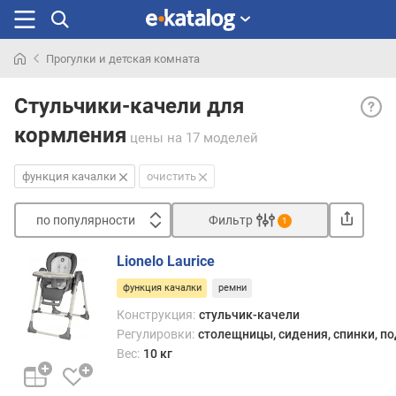
Прогулки и детская комната
Искали
Функ
раньше
Стульчики-качели для
кача
кормления
— в
цены
на 17 моделей
стуль
с
функция качалки
очистить
такой
функ
по популярности
Фильтр
1
сиде
Сортировать
може
Lionelo Laurice
раска
п
подо
функция качалки
ремни
о
кресл
п
Конструкция:
стульчик-качели
качал
о
Регулировки:
столещницы, сидения, спинки, п
той
п
Вес:
10 кг
или
у
иной
л