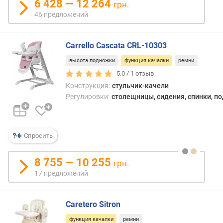
6 428 — 12 264
о
грн.
т
46 предложений
а
п
о
Carrello Cascata CRL-10303
д
высота подножки
функция качалки
ремни
н
5.0 /
1
отзыв
о
Конструкция:
стульчик-качели
ж
Регулировки:
столещницы, сидения, спинки, п
к
и
(
у
Спросить
р
о
в
8 755 — 10 255
грн.
н
17 предложений
я
)
Caretero Sitron
в
функция качалки
ремни
е