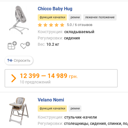
и
д
Chicco Baby Hug
е
функция качалки
ремни
лежачее положение
н
ь
5.0 /
6
отзывов
я
Конструкция:
складываемый
(
Регулировки:
сидения
у
Вес:
10.2 кг
р
о
в
Спросить
н
е
12 399 — 14 989
грн.
й
10 предложений
)
н
Velano Nomi
а
к
функция качалки
ремни
л
Конструкция:
стульчик-качели
о
Регулировки:
столещницы, сидения, спинки, п
н