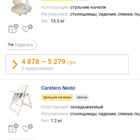
с
Конструкция:
стульчик-качели
(
Регулировки:
столещницы, сидения, спинки, п
к
Вес:
13.5 кг
г
)
Спросить
4 878 — 5 279
грн.
2 предложения
Caretero Nesto
функция качалки
ремни
Конструкция:
складываемый
Регулировки:
столещницы, сидения, спинки, п
Вес:
7.2 кг