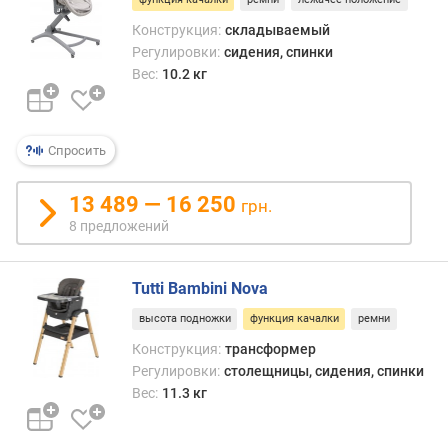
д
Конструкция:
складываемый
л
Регулировки:
сидения, спинки
о
Вес:
10.2 кг
ж
е
н
и
Спросить
й
13 489 — 16 250
грн.
м
8 предложений
а
к
Tutti Bambini Nova
с
и
высота подножки
функция качалки
ремни
м
Конструкция:
трансформер
а
Регулировки:
столещницы, сидения, спинки
л
Вес:
11.3 кг
ь
н
а