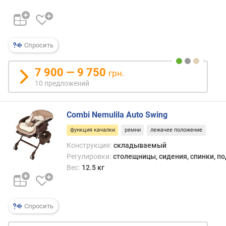
п
о
о
Спросить
т
з
ы
7 900 — 9 750
грн.
в
10 предложений
а
м
Combi Nemulila Auto Swing
п
функция качалки
ремни
лежачее положение
о
д
Конструкция:
складываемый
а
Регулировки:
столещницы, сидения, спинки, п
т
Вес:
12.5 кг
е
д
о
Спросить
б
а