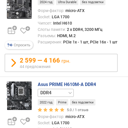
2024 год
Ultra Durable
без подсветки
п
Форм-фактор:
micro-ATX
о
Socket:
LGA 1700
о
Чипсет:
Intel H610
т
Слоты памяти:
2 х DDR4, 3200 МГц
з
Разъемы:
HDMI, M.2
ы
Расширения:
PCIe 1x - 1 шт, PCIe 16x - 1 шт
в
Спросить
а
м
2 599 — 4 166
грн.
44 предложения
п
о
д
Asus PRIME H610M-A DDR4
а
DDR4
т
+
е
2022 год
Prime
без подсветки
Wi-
д
Fi
DDR5
5.0 /
1
отзыв
о
Форм-фактор:
micro-ATX
б
Socket:
LGA 1700
а