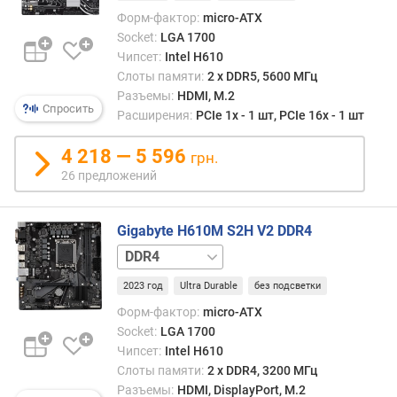
о
Форм-фактор:
micro-ATX
м
Socket:
LGA 1700
п
л
Чипсет:
Intel H610
е
Слоты памяти:
2 х DDR5, 5600 МГц
к
Разъемы:
HDMI, M.2
Спросить
т
Расширения:
PCIe 1x - 1 шт, PCIe 16x - 1 шт
н
о
4 218 — 5 596
грн.
г
26 предложений
о
н
а
Gigabyte H610M S2H V2 DDR4
к
DDR5
о
п
2023 год
Ultra Durable
без подсветки
и
Форм-фактор:
micro-ATX
т
Socket:
LGA 1700
е
Чипсет:
Intel H610
л
Слоты памяти:
2 х DDR4, 3200 МГц
я
Разъемы:
HDMI, DisplayPort, M.2
(