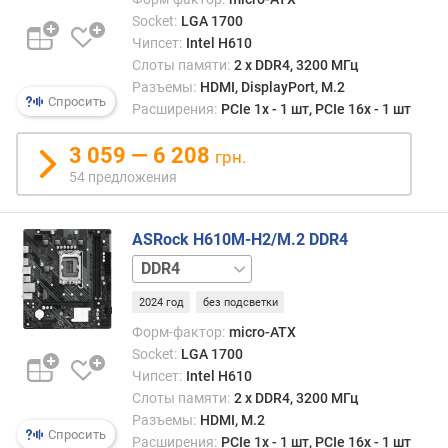
6
Г
Socket:
LGA 1700
б
Чипсет:
Intel H610
и
Слоты памяти:
2 х DDR4, 3200 МГц
т
Разъемы:
HDMI, DisplayPort, M.2
Спросить
/
Расширения:
PCIe 1x - 1 шт, PCIe 16x - 1 шт
с
)
3 059 — 6 208
грн.
(
54 предложения
ш
т
)
ASRock H610M-H2/M.2 DDR4
DDR5
M
S
2024 год
без подсветки
A
Форм-фактор:
micro-ATX
T
Socket:
LGA 1700
A
Чипсет:
Intel H610
(
Слоты памяти:
2 х DDR4, 3200 МГц
ш
т
Разъемы:
HDMI, M.2
Спросить
)
Расширения:
PCIe 1x - 1 шт, PCIe 16x - 1 шт