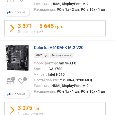
Разъемы:
HDMI, DisplayPort, M.2
м
Расширения:
PCIe 1x - 2 шт, PCIe 16x - 1 шт
(
Спросить
ш
т
3 371 — 5 645
грн.
)
5 предложений
E
S
Colorful H610M-K M.2 V20
A
T
2022 год
без подсветки
A
Форм-фактор:
micro-ATX
р
Socket:
LGA 1700
а
з
Чипсет:
Intel H610
ь
Слоты памяти:
2 х DDR4, 3200 МГц
е
Разъемы:
HDMI, DisplayPort, M.2
м
Расширения:
PCIe 1x - 1 шт, PCIe 16x - 1 шт
Спросить
(
ш
т
3 075
грн.
)
1 предложение