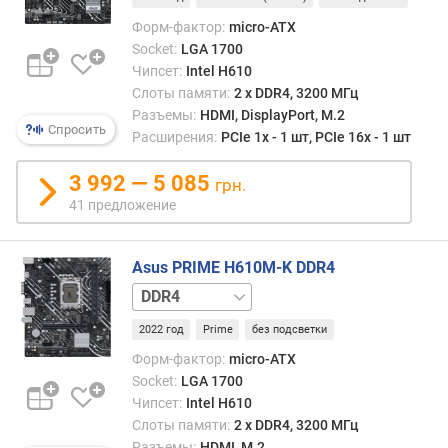
с
и
Форм-фактор:
micro-ATX
м
Socket:
LGA 1700
а
Чипсет:
Intel H610
л
Слоты памяти:
2 х DDR4, 3200 МГц
ь
Разъемы:
HDMI, DisplayPort, M.2
н
Спросить
Расширения:
PCIe 1x - 1 шт, PCIe 16x - 1 шт
а
я
3 992 — 5 085
грн.
т
41 предложение
а
к
т
Asus PRIME H610M-K DDR4
о
DDR5
в
а
2022 год
Prime
без подсветки
я
ч
Форм-фактор:
micro-ATX
а
Socket:
LGA 1700
с
Чипсет:
Intel H610
т
Слоты памяти:
2 х DDR4, 3200 МГц
о
Разъемы:
HDMI, M.2