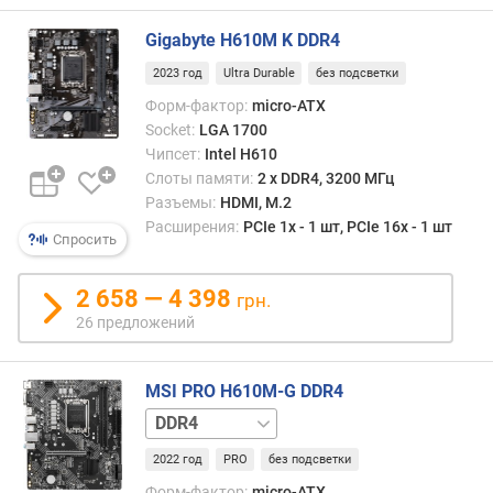
б
ъ
Gigabyte H610M K DDR4
е
2023 год
Ultra Durable
без подсветки
м
п
Форм-фактор:
micro-ATX
а
Socket:
LGA 1700
м
Чипсет:
Intel H610
я
Слоты памяти:
2 х DDR4, 3200 МГц
т
Разъемы:
HDMI, M.2
и
Расширения:
PCIe 1x - 1 шт, PCIe 16x - 1 шт
Спросить
(
Г
Б
2 658 — 4 398
грн.
)
26 предложений
S
A
MSI PRO H610M-G DDR4
T
DDR5
A
3
2022 год
PRO
без подсветки
(
Форм-фактор:
micro-ATX