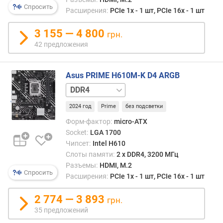
Спросить
т
Расширения:
PCIe 1x - 1 шт, PCIe 16x - 1 шт
а
(
3 155 — 4 800
грн.
М
42 предложения
Г
ц
)
Asus PRIME H610M-K D4 ARGB
DDR5
м
а
2024 год
Prime
без подсветки
к
Форм-фактор:
micro-ATX
с
Socket:
LGA 1700
и
Чипсет:
Intel H610
м
а
Слоты памяти:
2 х DDR4, 3200 МГц
л
Разъемы:
HDMI, M.2
Спросить
ь
Расширения:
PCIe 1x - 1 шт, PCIe 16x - 1 шт
н
ы
2 774 — 3 893
грн.
й
35 предложений
о