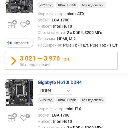
2023 год
Ultra Durable
без подсветки
п
Форм-фактор:
micro-ATX
е
ч
Socket:
LGA 1700
а
Чипсет:
Intel H610
т
Слоты памяти:
2 х DDR4, 3200 МГц
н
Разъемы:
HDMI, M.2
Спросить
а
Расширения:
PCIe 1x - 1 шт, PCIe 16x - 1 шт
я
п
3 021 — 3 976
грн.
л
36 предложений
а
т
а
Gigabyte H610I DDR4
DDR5
в
ы
2022 год
Ultra Durable
без подсветки
с
Форм-фактор:
mini-ITX
о
Socket:
LGA 1700
т
Чипсет:
Intel H610
а
Слоты памяти:
2 х DDR4, 3200 МГц