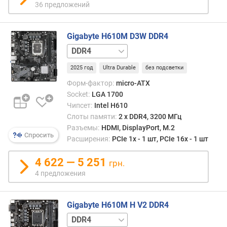
36 предложений
д
л
о
Gigabyte H610M D3W DDR4
ж
DDR5
е
н
2025 год
Ultra Durable
без подсветки
и
й
Форм-фактор:
micro-ATX
Socket:
LGA 1700
Чипсет:
Intel H610
ф
Слоты памяти:
2 х DDR4, 3200 МГц
а
Разъемы:
HDMI, DisplayPort, M.2
Спросить
з
Расширения:
PCIe 1x - 1 шт, PCIe 16x - 1 шт
ы
п
4 622 — 5 251
грн.
и
4 предложения
т
а
н
Gigabyte H610M H V2 DDR4
и
DDR5
я