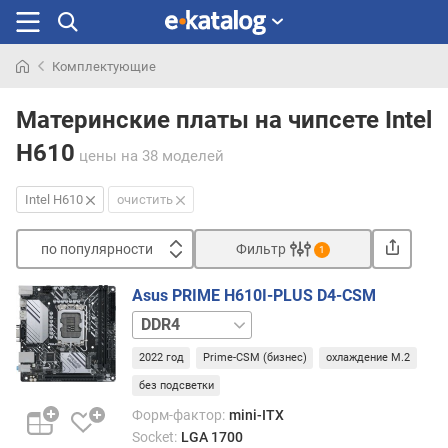
Комплектующие
Искали
раньше
Материнские платы на чипсете Intel
H610
цены
на 38 моделей
Intel H610
очистить
по популярности
Фильтр
1
Сортировать
Asus PRIME H610I-PLUS D4-CSM
п
DDR5
о
п
2022 год
Prime-CSM (бизнес)
охлаждение M.2
о
без подсветки
п
у
Форм-фактор:
mini-ITX
л
Socket:
LGA 1700