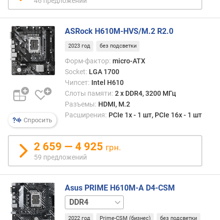
46 предложений
)
D
ASRock H610M-HVS/M.2 R2.0
D
R
2023 год
без подсветки
5
Форм-фактор:
micro-ATX
(
Socket:
LGA 1700
с
Чипсет:
Intel H610
л
Слоты памяти:
2 х DDR4, 3200 МГц
о
Разъемы:
HDMI, M.2
т
Расширения:
PCIe 1x - 1 шт, PCIe 16x - 1 шт
а
Спросить
(
о
2 659 — 4 925
грн.
в
59 предложений
)
)
Asus PRIME H610M-A D4-CSM
м
DDR5
а
к
2022 год
Prime-CSM (бизнес)
без подсветки