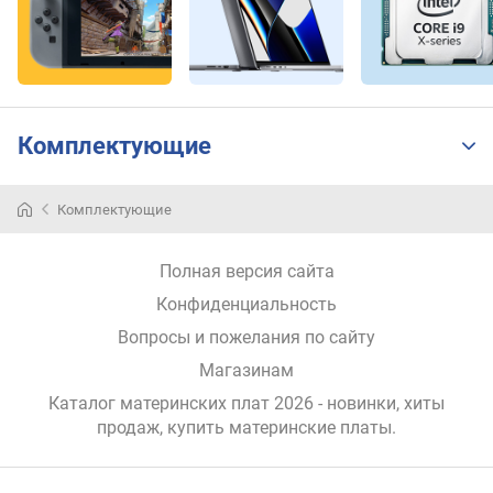
о
т
о
в
P
C
Комплектующие
I
e
1
Комплектующие
x
(
ш
Полная версия сайта
т
Конфиденциальность
)
Вопросы и пожелания по сайту
с
Магазинам
л
о
Каталог материнских плат 2026 - новинки, хиты
т
продаж,
купить материнские платы
.
о
в
P