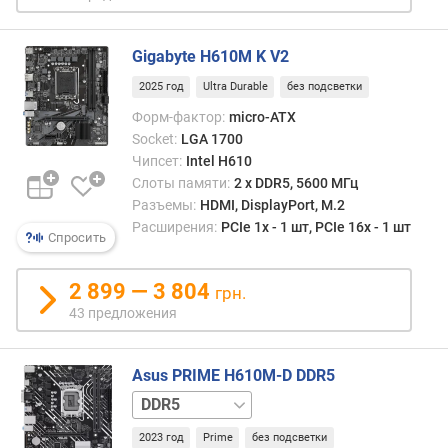
S
A
Gigabyte H610M K V2
S
2025 год
Ultra Durable
без подсветки
р
а
Форм-фактор:
micro-ATX
з
Socket:
LGA 1700
ъ
Чипсет:
Intel H610
е
Слоты памяти:
2 х DDR5, 5600 МГц
м
Разъемы:
HDMI, DisplayPort, M.2
(
Расширения:
PCIe 1x - 1 шт, PCIe 16x - 1 шт
Спросить
ш
т
)
2 899 — 3 804
грн.
43 предложения
о
б
ъ
Asus PRIME H610M-D DDR5
е
DDR4
м
к
2023 год
Prime
без подсветки