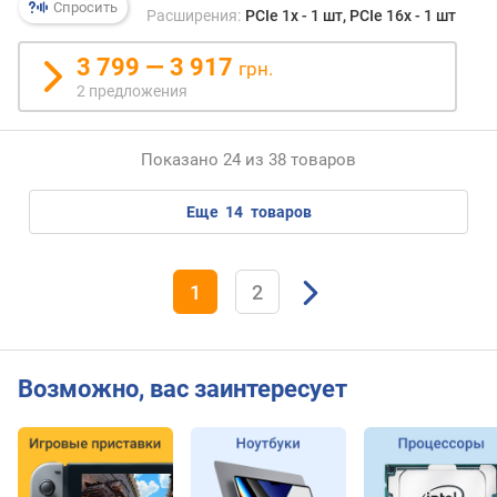
Спросить
Г
Расширения:
PCIe 1x - 1 шт, PCIe 16x - 1 шт
Б
)
3 799 — 3 917
грн.
2 предложения
с
л
о
Показано 24 из 38 товаров
т
о
еще
14
товаров
в
P
C
1
2
I
e
(
ш
Возможно, вас заинтересует
т
)
с
л