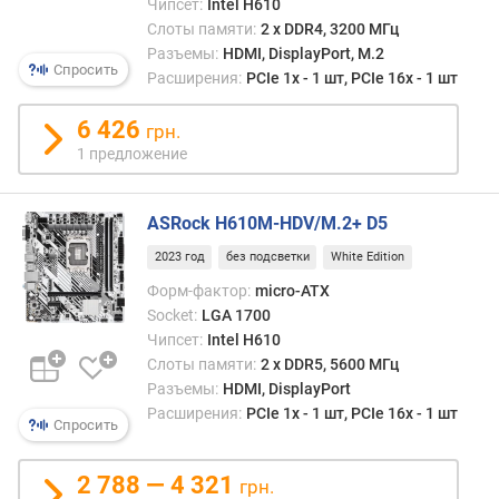
в
Чипсет:
Intel H610
л
Слоты памяти:
2 х DDR4, 3200 МГц
е
Разъемы:
HDMI, DisplayPort, M.2
Спросить
н
Расширения:
PCIe 1x - 1 шт, PCIe 16x - 1 шт
и
я
6 426
грн.
1 предложение
п
о
к
ASRock H610M-HDV/M.2+ D5
о
2023 год
без подсветки
White Edition
л
и
Форм-фактор:
micro-ATX
ч
Socket:
LGA 1700
е
Чипсет:
Intel H610
с
Слоты памяти:
2 х DDR5, 5600 МГц
т
Разъемы:
HDMI, DisplayPort
в
Расширения:
PCIe 1x - 1 шт, PCIe 16x - 1 шт
у
Спросить
п
р
2 788 — 4 321
грн.
е