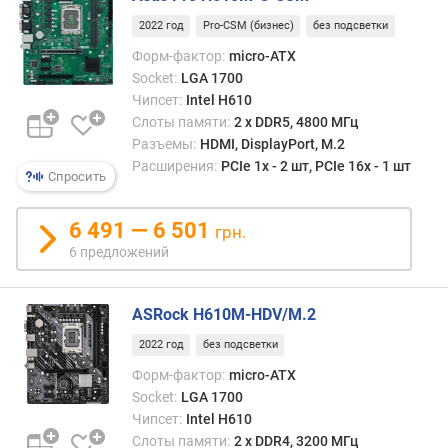
и
н
2022 год
Pro-CSM (бизнес)
без подсветки
т
Форм-фактор:
micro-ATX
е
Socket:
LGA 1700
р
Чипсет:
Intel H610
ф
Слоты памяти:
2 х DDR5, 4800 МГц
е
Разъемы:
HDMI, DisplayPort, M.2
й
Расширения:
PCIe 1x - 2 шт, PCIe 16x - 1 шт
с
Спросить
а
M
6 491 — 6 501
грн.
.
6 предложений
2
U
ASRock H610M-HDV/M.2
.
2
2022 год
без подсветки
р
Форм-фактор:
micro-ATX
а
Socket:
LGA 1700
з
Чипсет:
Intel H610
ъ
Слоты памяти:
2 х DDR4, 3200 МГц
е