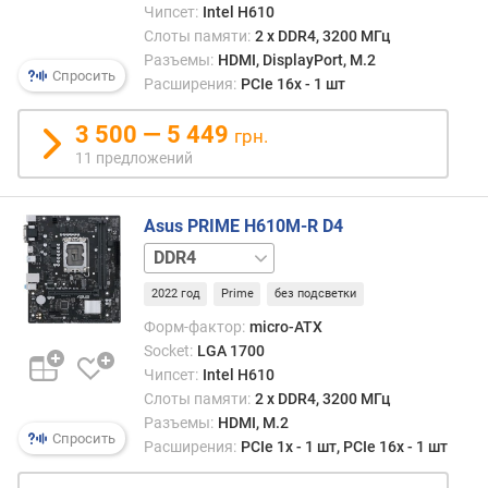
я
Чипсет:
Intel H610
р
Слоты памяти:
2 х DDR4, 3200 МГц
н
Разъемы:
HDMI, DisplayPort, M.2
о
Спросить
Расширения:
PCIe 16x - 1 шт
с
т
3 500 — 5 449
грн.
и
11 предложений
о
т
Asus PRIME H610M-R D4
д
DDR5
е
ш
2022 год
Prime
без подсветки
е
Форм-фактор:
micro-ATX
в
ы
Socket:
LGA 1700
х
Чипсет:
Intel H610
к
Слоты памяти:
2 х DDR4, 3200 МГц
д
Разъемы:
HDMI, M.2
Спросить
о
Расширения:
PCIe 1x - 1 шт, PCIe 16x - 1 шт
р