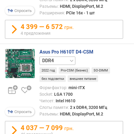
ш
Разъемы:
HDMI, DisplayPort, M.2
Спросить
и
Расширения:
PCIe 16x - 1 шт
р
и
4 399 — 6 572
грн.
н
4 предложения
а
D
Asus Pro H610T D4-CSM
D
DDR5
R
4
2022 год
Pro-CSM (бизнес)
SO-DIMM
(
без подсветки
внешнее питание
с
л
Форм-фактор:
mini-ITX
о
Socket:
LGA 1700
т
Чипсет:
Intel H610
а
Слоты памяти:
2 х DDR4, 3200 МГц
Спросить
(
Разъемы:
HDMI, DisplayPort, M.2
о
в
4 037 — 7 099
грн.
)