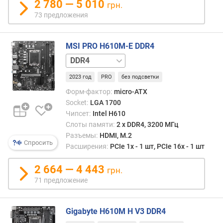
о
2 780 — 5 010
грн.
г
73 предложения
и
м
MSI PRO H610M-E DDR4
о
DDR5
т
д
2023 год
PRO
без подсветки
о
Форм-фактор:
micro-ATX
р
Socket:
LGA 1700
о
Чипсет:
Intel H610
г
и
Слоты памяти:
2 х DDR4, 3200 МГц
х
Разъемы:
HDMI, M.2
Спросить
к
Расширения:
PCIe 1x - 1 шт, PCIe 16x - 1 шт
д
е
2 664 — 4 443
грн.
ш
71 предложение
е
в
ы
Gigabyte H610M H V3 DDR4
м