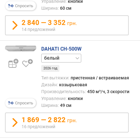
Управление:
кнопки
е
Спросить
Ширина:
60 см
л
ь
2 840 — 3 352
грн.
н
14 предложений
о
с
т
DAHATI CH-500W
ь
коричневый
(
нержавейка
о
2026 год
т
в
Тип вытяжки:
пристенная / встраиваемая
о
Дизайн:
козырьковая
д
Производительность:
450 м³/ч, 3 скорости
м
Управление:
кнопки
а
Спросить
Ширина:
49 см
к
с
1 869 — 2 822
грн.
.
16 предложений
)
(