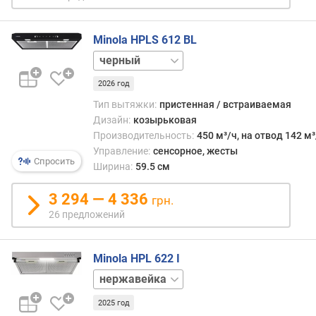
м
³
/
Minola HPLS 612 BL
ч
нержавейка
)
2026 год
м
Тип вытяжки:
пристенная / встраиваемая
и
Дизайн:
козырьковая
н
Производительность:
450 м³/ч, на отвод 142 м³
и
Управление:
сенсорное, жесты
м
Спросить
Ширина:
59.5 см
а
л
3 294 — 4 336
грн.
ь
н
26 предложений
ы
й
Minola HPL 622 I
у
р
бежевый
о
белый
в
2025 год
коричневый