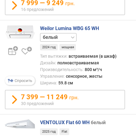
7 999 — 9 249
грн.
о
16 предложений
с
т
и
Weilor Lumina WBG 65 WH
черный
о
т
2024 год
мощная
д
е
Тип вытяжки:
встраиваемая (в шкаф)
ш
Дизайн:
полновстраиваемая
е
Производительность:
800 м³/ч
в
Управление:
сенсорное, жесты
ы
Спросить
Ширина:
59.8 см
х
к
7 399 — 11 249
грн.
д
30 предложений
о
р
о
VENTOLUX Flat 60 WH
белый
г
и
2025 год
Flat