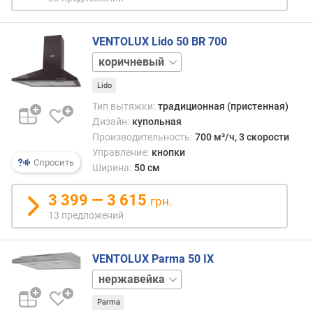
ы
й
у
VENTOLUX Lido 50 BR 700
р
белый
о
нержавейка
в
Lido
черный
е
Тип вытяжки:
традиционная (пристенная)
н
Дизайн:
купольная
ь
Производительность:
700 м³/ч, 3 скорости
ш
Управление:
кнопки
у
Спросить
Ширина:
50 см
м
а
3 399 — 3 615
грн.
(
13 предложений
д
Б
)
VENTOLUX Parma 50 IX
к
белый
о
коричневый
Parma
л