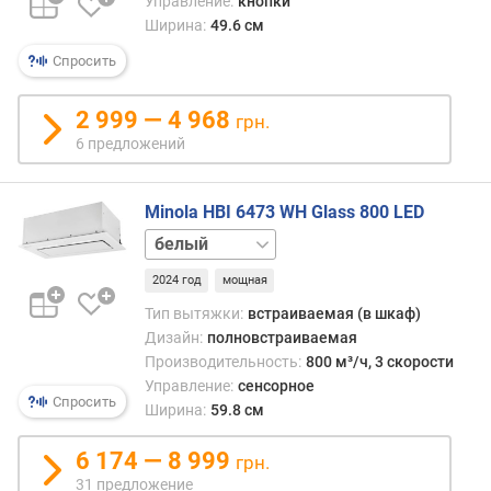
Управление:
кнопки
т
Ширина:
49.6 см
ь
Спросить
(
и
н
2 999 — 4 968
грн.
т
6 предложений
е
н
с
Minola HBI 6473 WH Glass 800 LED
и
черный
в
н
2024 год
мощная
ы
Тип вытяжки:
встраиваемая (в шкаф)
й
Дизайн:
полновстраиваемая
р
Производительность:
800 м³/ч, 3 скорости
е
Управление:
сенсорное
ж
Спросить
Ширина:
59.8 см
и
м
6 174 — 8 999
)
грн.
(
31 предложение