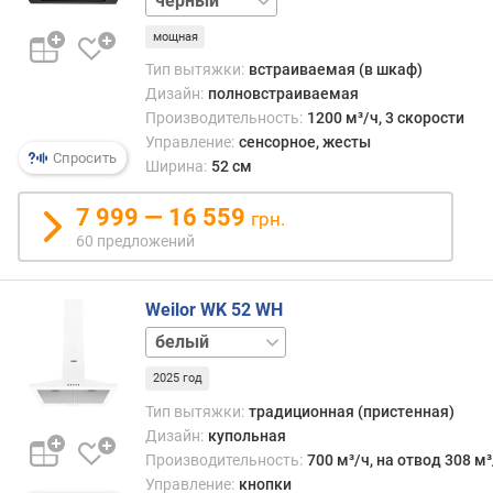
б
мощная
и
н
Тип вытяжки:
встраиваемая (в шкаф)
а
Дизайн:
полновстраиваемая
(
Производительность:
1200 м³/ч, 3 скорости
с
Управление:
сенсорное, жесты
м
Спросить
Ширина:
52 см
)
7 999 — 16 559
грн.
м
60 предложений
о
щ
н
Weilor WK 52 WH
о
нержавейка
с
черный
т
2025 год
ь
(
Тип вытяжки:
традиционная (пристенная)
В
Дизайн:
купольная
т
Производительность:
700 м³/ч, на отвод 308 м³
)
Управление:
кнопки