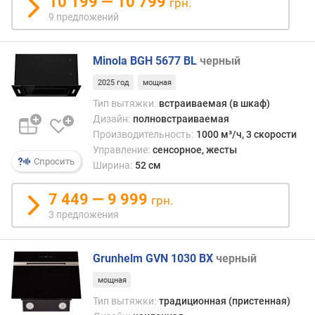
10 199 — 10 799
грн.
о
9 предложений
т
з
ы
Minola BGH 5677 BL
черный
в
2025 год
мощная
а
м
Тип вытяжки:
встраиваемая (в шкаф)
Дизайн:
полновстраиваемая
п
Производительность:
1000 м³/ч, 3 скорости
о
Управление:
сенсорное, жесты
д
Спросить
Ширина:
52 см
а
т
7 449 — 9 999
грн.
е
3 предложения
д
о
б
Grunhelm GVN 1030 BX
черный
а
в
мощная
л
Тип вытяжки:
традиционная (пристенная)
е