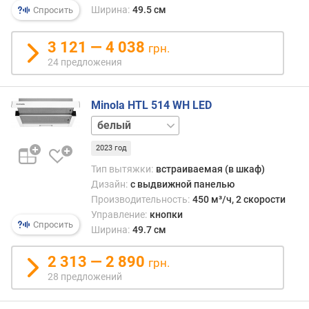
Ширина:
49.5 см
Спросить
п
р
3 121 — 4 038
грн.
о
и
24 предложения
з
в
Minola HTL 514 WH LED
о
д
нержавейка
и
черный
т
2023 год
е
Тип вытяжки:
встраиваемая (в шкаф)
л
Дизайн:
с выдвижной панелью
ь
Производительность:
450 м³/ч, 2 скорости
н
Управление:
кнопки
о
Спросить
Ширина:
49.7 см
с
т
2 313 — 2 890
грн.
ь
28 предложений
(
м