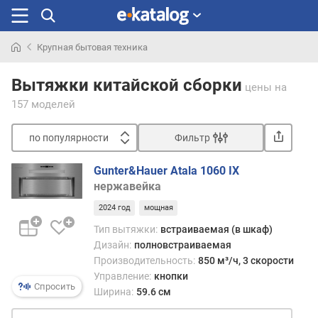
Крупная бытовая техника
Искали
раньше
Вытяжки китайской сборки
цены
на
157 моделей
по популярности
Фильтр
Сортировать
Gunter&Hauer Atala 1060 IX
п
нержавейка
о
2024 год
мощная
п
о
Тип вытяжки:
встраиваемая (в шкаф)
п
Дизайн:
полновстраиваемая
у
Производительность:
850 м³/ч, 3 скорости
л
Управление:
кнопки
я
Спросить
Ширина:
59.6 см
р
н