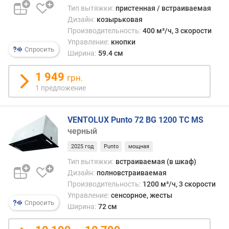
м
Тип вытяжки:
пристенная / встраиваемая
Дизайн:
козырьковая
о
Производительность:
400 м³/ч, 3 скорости
т
Управление:
кнопки
д
Спросить
Ширина:
59.4 см
о
р
1 949
грн.
о
1 предложение
г
и
х
VENTOLUX Punto 72 BG 1200 TC MS
к
черный
д
е
2025 год
Punto
мощная
ш
Тип вытяжки:
встраиваемая (в шкаф)
е
Дизайн:
полновстраиваемая
в
Производительность:
1200 м³/ч, 3 скорости
ы
Управление:
сенсорное, жесты
м
Спросить
Ширина:
72 см
п
о