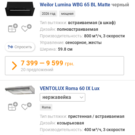
о
Weilor Lumina WBG 65 BL Matte
черный
т
о
2026 год
мощная
р
Тип вытяжки:
встраиваемая (в шкаф)
)
Дизайн:
полновстраиваемая
(
Производительность:
800 м³/ч, 3 скорости
м
Управление:
сенсорное, жесты
³
Спросить
Ширина:
59.8 см
/
ч
7 399 — 9 599
)
грн.
20 предложений
п
р
о
VENTOLUX Roma 60 IX Lux
и
белый
з
коричневый
в
Roma
слоновая
о
кость
Тип вытяжки:
пристенная / встраиваемая
д
черный
Дизайн:
козырьковая
и
Производительность:
400 м³/ч, 3 скорости
т