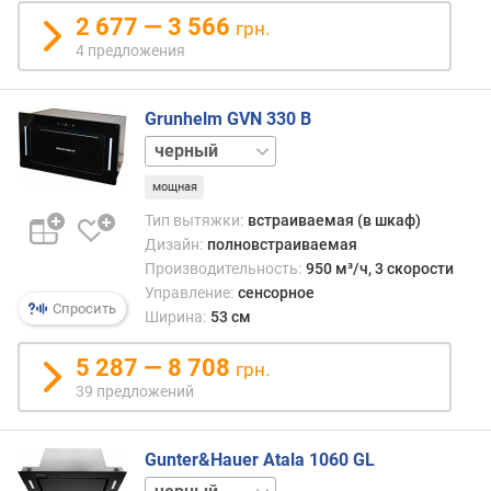
о
2 677 — 3 566
грн.
ж
е
4 предложения
н
и
Grunhelm GVN 330 B
й
белый
ш
мощная
и
Тип вытяжки:
встраиваемая (в шкаф)
р
Дизайн:
полновстраиваемая
и
Производительность:
950 м³/ч, 3 скорости
н
Управление:
сенсорное
а
Спросить
Ширина:
53 см
(
с
5 287 — 8 708
грн.
м
39 предложений
)
г
Gunter&Hauer Atala 1060 GL
л
у
белый