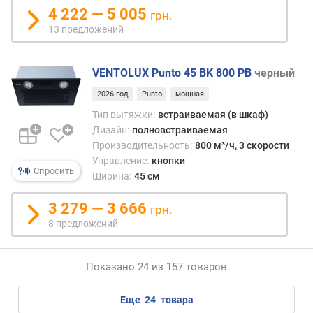
ч
4 222 — 5 005
грн.
е
13 предложений
с
т
в
VENTOLUX Punto 45 BK 800 PB
черный
о
д
2026 год
Punto
мощная
в
Тип вытяжки:
встраиваемая (в шкаф)
и
Дизайн:
полновстраиваемая
г
Производительность:
800 м³/ч, 3 скорости
а
Управление:
кнопки
т
Спросить
е
Ширина:
45 см
л
е
3 279 — 3 666
грн.
й
8 предложений
к
л
Показано 24 из 157 товаров
а
с
еще
24
товара
с