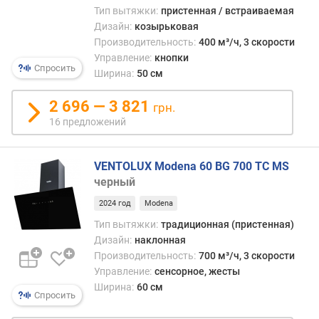
и
Тип вытяжки:
пристенная / встраиваемая
ч
Дизайн:
козырьковая
е
Производительность:
400 м³/ч, 3 скорости
с
Управление:
кнопки
т
Спросить
Ширина:
50 см
в
о
2 696 — 3 821
грн.
с
16 предложений
к
о
р
VENTOLUX Modena 60 BG 700 TC MS
о
черный
с
т
2024 год
Modena
е
Тип вытяжки:
традиционная (пристенная)
й
Дизайн:
наклонная
Производительность:
700 м³/ч, 3 скорости
к
Управление:
сенсорное, жесты
о
Ширина:
60 см
л
Спросить
и