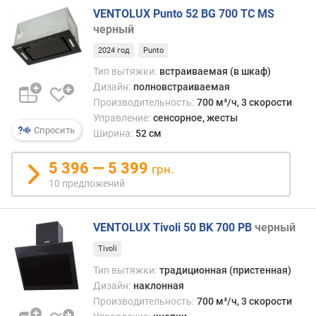
м
VENTOLUX Punto 52 BG 700 TC MS
³
черный
/
ч
2024 год
Punto
)
Тип вытяжки:
встраиваемая (в шкаф)
Дизайн:
полновстраиваемая
п
Производительность:
700 м³/ч, 3 скорости
р
Управление:
сенсорное, жесты
о
Спросить
Ширина:
52 см
и
з
5 396 — 5 399
в
грн.
о
10 предложений
д
и
т
VENTOLUX Tivoli 50 BK 700 PB
черный
е
Tivoli
л
ь
Тип вытяжки:
традиционная (пристенная)
н
Дизайн:
наклонная
о
Производительность:
700 м³/ч, 3 скорости
с