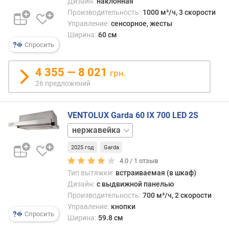
Дизайн:
наклонная
н
Производительность:
1000 м³/ч, 3 скорости
и
Управление:
сенсорное, жесты
я
Ширина:
60 см
Спросить
п
о
к
4 355 — 8 021
грн.
о
26 предложений
л
и
ч
VENTOLUX Garda 60 IX 700 LED 2S
е
белый
с
черный
т
2025 год
Garda
в
4.0 /
1
отзыв
у
Тип вытяжки:
встраиваемая (в шкаф)
п
Дизайн:
с выдвижной панелью
р
Производительность:
700 м³/ч, 2 скорости
е
Управление:
кнопки
д
Спросить
Ширина:
59.8 см
л