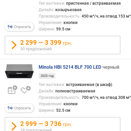
е
черный
Тип вытяжки:
пристенная / встраиваемая
н
Дизайн:
козырьковая
ь
Производительность:
450 м³/ч, на отвод 153 м³
ш
Управление:
кнопки
у
Спросить
Ширина:
59.5 см
м
а
2 299 — 3 399
грн.
(
30 предложений
д
Б
)
Minola HBI 5214 BLF 700 LED
черный
м
2025 год
а
Тип вытяжки:
встраиваемая (в шкаф)
к
Дизайн:
полновстраиваемая
с
Производительность:
700 м³/ч, на отвод 308 м³
и
Управление:
кнопки
м
Спросить
Ширина:
52.5 см
а
л
2 999 — 3 736
ь
грн.
н
28 предложений