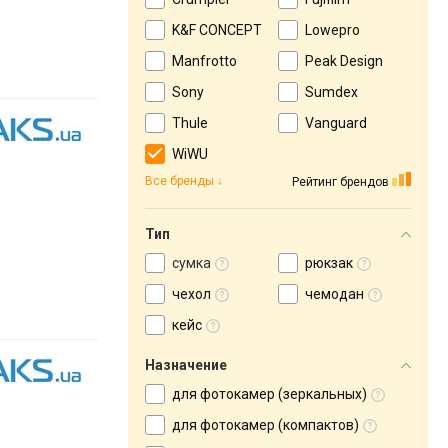
K&F CONCEPT
Lowepro
Manfrotto
Peak Design
Sony
Sumdex
Thule
Vanguard
WiWU
Все бренды
Рейтинг брендов
Тип
сумка
рюкзак
чехол
чемодан
кейс
Назначение
для фотокамер (зеркальных)
для фотокамер (компактов)