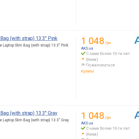
g (with strap) 13.3'' Pink
1 048
грн.
aptop Slim Bag (with strap) 13.3'' Pink
AKS.ua
С нами более 10-ти лет
(Киев)
Пожаловаться
Купить!
g (with strap) 13.3'' Gray
1 048
грн.
aptop Slim Bag (with strap) 13.3'' Gray
AKS.ua
С нами более 10-ти лет
(Киев)