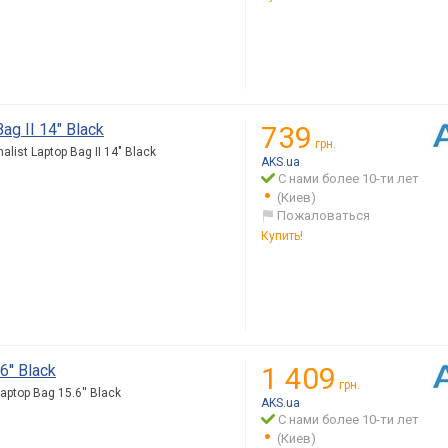
ag II 14" Black
739
грн.
ist Laptop Bag II 14" Black
AKS.ua
С нами более 10-ти лет
(Киев)
Пожаловаться
Купить!
'' Black
1 409
грн.
ptop Bag 15.6'' Black
AKS.ua
С нами более 10-ти лет
(Киев)