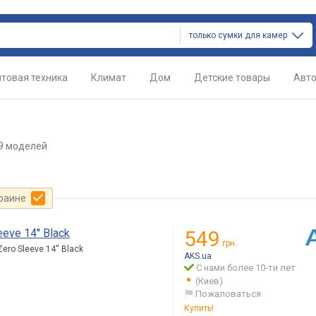
только сумки для камер
товая техника
Климат
Дом
Детские товары
Авт
9 моделей
краине
ve 14'' Black
549
грн.
ro Sleeve 14'' Black
AKS.ua
С нами более 10-ти лет
(Киев)
Пожаловаться
Купить!