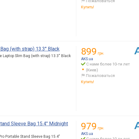
Пожаловаться
Купить!
g (with strap) 13.3'' Black
899
грн.
aptop Slim Bag (with strap) 13.3'' Black
AKS.ua
С нами более 10-ти лет
(Киев)
Пожаловаться
Купить!
tand Sleeve Bag 15.4" Midnight
979
грн.
AKS.ua
o Portable Stand Sleeve Bag 15.4"
С нами более 10-ти лет