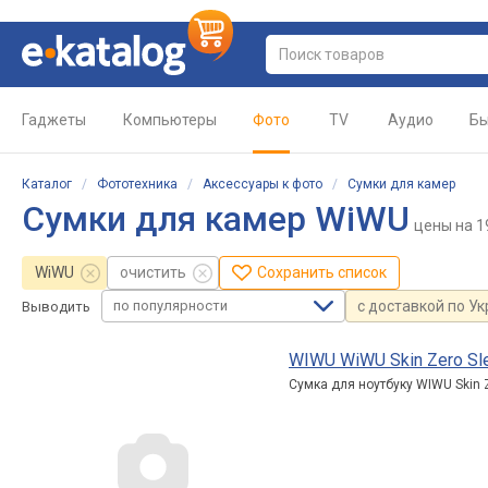
Гаджеты
Компьютеры
Фото
TV
Аудио
Бы
Каталог
/
Фототехника
/
Аксессуары к фото
/
Сумки для камер
Сумки для камер WiWU
цены
на 1
WiWU
очистить
Сохранить список
по популярности
с доставкой по У
Выводить
WIWU WiWU Skin Zero Slee
Сумка для ноутбуку WIWU Skin Ze