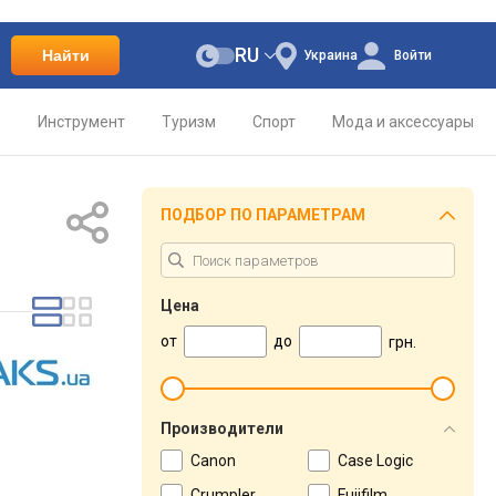
RU
Найти
Украина
Войти
о
Инструмент
Туризм
Спорт
Мода и аксессуары
ПОДБОР ПО ПАРАМЕТРАМ
Цена
от
до
грн.
Производители
Canon
Case Logic
Crumpler
Fujifilm