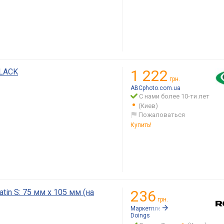
BLACK
1 222
грн.
ABCphoto.com.ua
С нами более 10-ти лет
(Киев)
Пожаловаться
Купить!
tin S: 75 мм x 105 мм (на
236
грн.
Маркетплейс:
Rozetka.ua
Doings