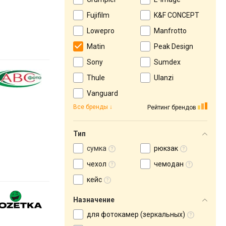
Fujifilm
K&F CONCEPT
Lowepro
Manfrotto
Matin
Peak Design
Sony
Sumdex
Thule
Ulanzi
Vanguard
Все бренды
Рейтинг брендов
Тип
сумка
рюкзак
чехол
чемодан
кейс
Назначение
для фотокамер (зеркальных)