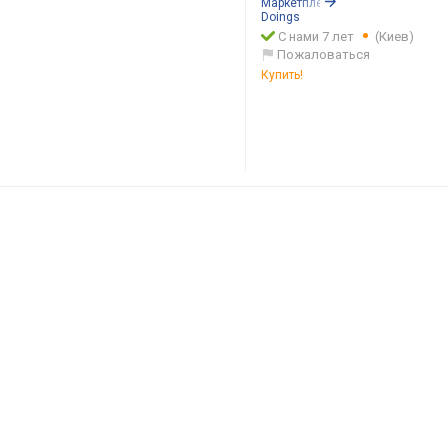
Маркетплейс:
Rozetka.ua
Doings
С нами 7 лет
(Киев)
Пожаловаться
Купить!