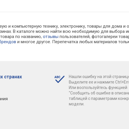
вую и компьютерную технику, электронику, товары для дома и 
газинах. В каталоге можно найти всю необходимую для выбора
к товара по названию,
отзывы
пользователей, фотогалереи товар
 брендов
и многое другое. Перепечатка любых материалов тольк
х странах
Нашли ошибку на этой страниц
Выделите ее и нажмите Ctrl+Ent
Или воспользуйтесь функцией
"Сообщить об ошибке в описан
ания
таблицей с параметрами конк
модели.