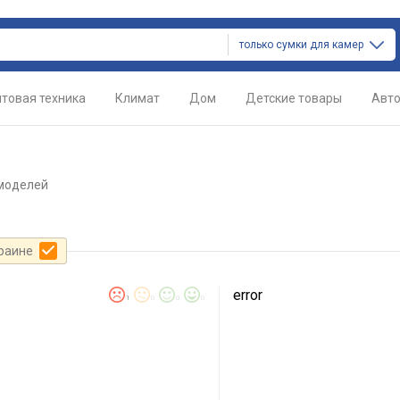
только сумки для камер
товая техника
Климат
Дом
Детские товары
Авт
 моделей
краине
error
1
0
0
0