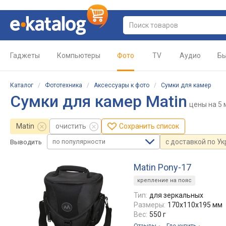
Гаджеты
Компьютеры
Фото
TV
Аудио
Бы
Каталог
/
Фототехника
/
Аксессуары к фото
/
Сумки для камер
Сумки для камер Matin
цены
на 5
Matin
очистить
Сохранить список
по популярности
с доставкой по У
Выводить
Matin Pony-17
крепление на пояс
Тип:
для зеркальных
Размеры:
170x110x195 мм
Вес:
550 г