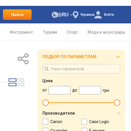
RU
Найти
Украина
Войти
о
Инструмент
Туризм
Спорт
Мода и аксессуары
ПОДБОР ПО ПАРАМЕТРАМ
Цена
от
до
грн.
Производители
Canon
Case Logic
Crumpler
E-image