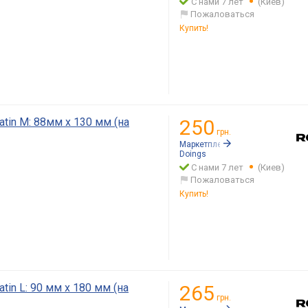
С нами 7 лет
(Киев)
Пожаловаться
Купить!
atin M: 88мм x 130 мм (на
250
грн.
Маркетплейс:
Rozetka.ua
Doings
С нами 7 лет
(Киев)
Пожаловаться
Купить!
tin L: 90 мм x 180 мм (на
265
грн.