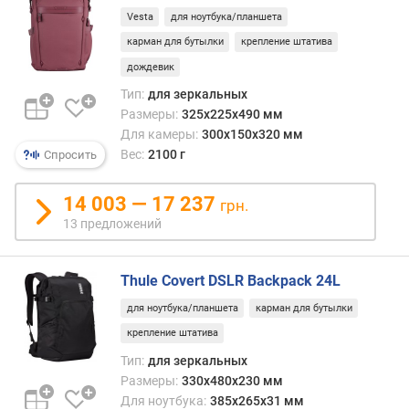
н
Vesta
для ноутбука/планшета
а
карман для бутылки
крепление штатива
з
н
дождевик
а
Тип:
для зеркальных
ч
Размеры:
325x225x490 мм
е
Для камеры:
300x150x320 мм
н
Вес:
2100 г
Спросить
и
е
14 003 — 17 237
грн.
о
13 предложений
б
ъ
е
Thule Covert DSLR Backpack 24L
м
для ноутбука/планшета
карман для бутылки
(
л
крепление штатива
)
Тип:
для зеркальных
Размеры:
330x480x230 мм
в
Для ноутбука:
385x265x31 мм
н