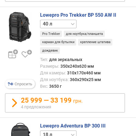
Lowepro Pro Trekker BP 550 AW II
43 л
Pro Trekker
для ноутбука/планшета
карман для бутылки
крепление штатива
дождевик
Тип:
для зеркальных
Размеры:
350x240x620 мм
Для камеры:
310x170x460 мм
Для ноутбука:
360x290x25 мм
Спросить
Вес:
3650 г
25 999 — 33 199
грн.
4 предложения
Lowepro Adventura BP 300 III
11 л