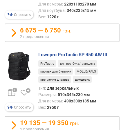
Для камеры:
220x110x270 мм
Для ноутбука:
340x235x15 мм
Спросить
Вес:
1220 г
6 675 — 6 750
грн.
2 предложения
Lowepro ProTactic BP 450 AW III
ProTactic
для ноутбука/планшета
карман для бутылки
MOLLE/PALS
крепление штатива
дождевик
Тип:
для зеркальных
Размеры:
510x345x230 мм
Для камеры:
490x300x185 мм
Вес:
2950 г
Спросить
19 135 — 19 350
грн.
2 предложения