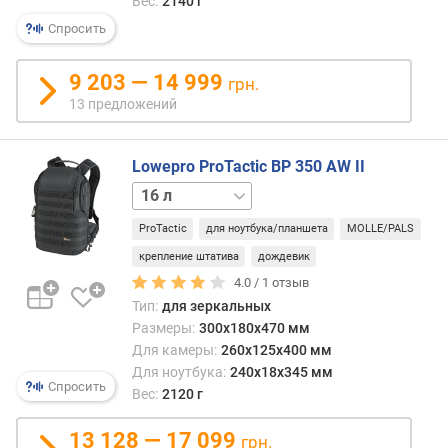
Осно
Вес:
2140 г
я
функ
р
Спросить
пояс
н
ремн
о
9 203 — 14 999
грн.
являе
с
13 предложений
пере
т
нагру
и
он
Lowepro ProTactic BP 350 AW II
позв
о
пере
25 л
т
нагру
д
ProTactic
для ноутбука/планшета
MOLLE/PALS
с
е
плеч
крепление штатива
дождевик
ш
в
е
4.0 /
1
отзыв
облас
в
Тип:
для зеркальных
таза,
ы
Размеры:
300x180x470 мм
что
х
Для камеры:
260x125x400 мм
особ
к
Для ноутбука:
240x18x345 мм
удоб
д
Спросить
Вес:
2120 г
при
о
длит
р
13 128 — 17 099
грн.
ноше