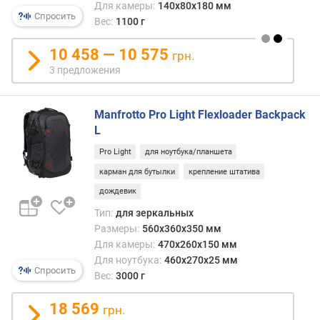
Для камеры:
140x80x180 мм
Спросить
Вес:
1100 г
10 458 — 10 575
грн.
3 предложения
Manfrotto Pro Light Flexloader Backpack
L
Pro Light
для ноутбука/планшета
карман для бутылки
крепление штатива
дождевик
Тип:
для зеркальных
Размеры:
560x360x350 мм
Для камеры:
470x260x150 мм
Для ноутбука:
460x270x25 мм
Спросить
Вес:
3000 г
18 569
грн.