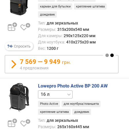
карман для бутылки
крепление штатива
дождевик
Тип:
для зеркальных
Размеры:
315x200x540 мм
Для камеры:
290x125x220 мм
Для ноутбука:
410x275x20 мм
Спросить
Вес:
1200 г
7 569 — 9 949
грн.
4 предложения
Lowepro Photo Active BP 200 AW
25 л
Photo Active
для ноутбука/планшета
крепление штатива
дождевик
Тип:
для зеркальных
Размеры:
265x160x445 мм