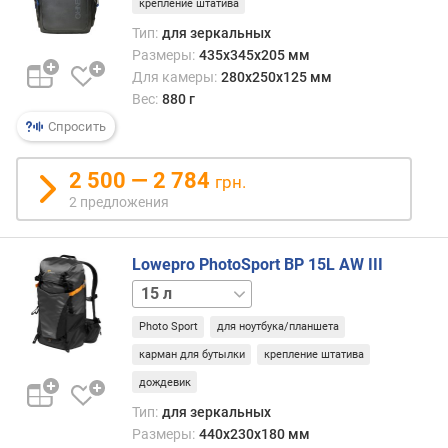
крепление штатива
Тип:
для зеркальных
Размеры:
435x345x205 мм
Для камеры:
280x250x125 мм
Вес:
880 г
Спросить
2 500 — 2 784
грн.
2 предложения
Lowepro PhotoSport BP 15L AW III
24 л
Photo Sport
для ноутбука/планшета
карман для бутылки
крепление штатива
дождевик
Тип:
для зеркальных
Размеры:
440x230x180 мм