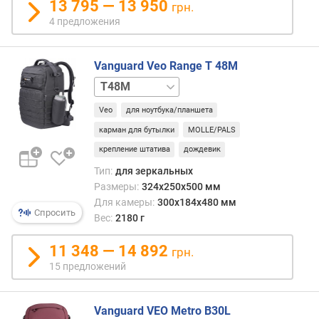
13 795 — 13 950
грн.
д
4 предложения
л
о
ж
Vanguard Veo Range T 48M
е
T37M
н
и
Veo
для ноутбука/планшета
й
карман для бутылки
MOLLE/PALS
крепление штатива
дождевик
в
Тип:
для зеркальных
е
Размеры:
324x250x500 мм
с
Для камеры:
300x184x480 мм
(
Спросить
Вес:
2180 г
г
)
11 348 — 14 892
грн.
т
15 предложений
и
п
Vanguard VEO Metro B30L