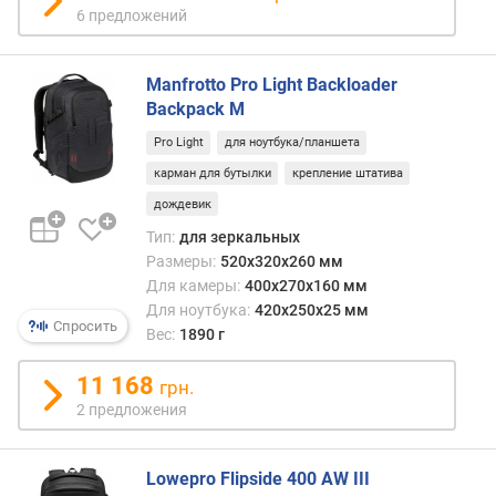
о
и
6 предложений
г
пере
и
тяже
м
Manfrotto Pro Light Backloader
грузо
Backpack M
Кром
о
того,
т
Pro Light
для ноутбука/планшета
подо
д
карман для бутылки
крепление штатива
прис
о
обес
дождевик
р
допо
о
Тип:
для зеркальных
наде
г
Размеры:
520x320x260 мм
фикс
и
Для камеры:
400x270x160 мм
рюкз
х
Для ноутбука:
420x250x25 мм
на
к
Спросить
Вес:
1890 г
теле.
д
е
11 168
грн.
ш
2 предложения
е
в
ы
Lowepro Flipside 400 AW III
м