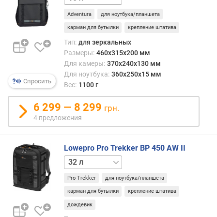
Adventura
для ноутбука/планшета
карман для бутылки
крепление штатива
Тип:
для зеркальных
Размеры:
460x315x200 мм
Для камеры:
370x240x130 мм
Для ноутбука:
360x250x15 мм
Спросить
Вес:
1100 г
6 299 — 8 299
грн.
4 предложения
Lowepro Pro Trekker BP 450 AW II
24 л
Pro Trekker
для ноутбука/планшета
карман для бутылки
крепление штатива
дождевик