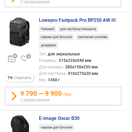
2 предложения
Lowepro Fastpack Pro BP250 AW III
Fastpack
для ноутбука/планшета
карман для бутылки
крепление штатива
дождевик
Тип:
для зеркальных
Размеры:
315x235x540 мм
Для камеры:
280x150x255 мм
Для ноутбука:
410x275x20 мм
Спросить
Вес:
1450 г
9 790 — 9 900
грн.
2 предложения
E-image Oscar B30
карман для бутылки