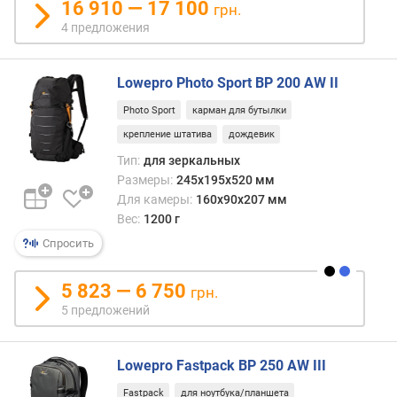
16 910 — 17 100
грн.
4 предложения
Lowepro Photo Sport BP 200 AW II
Photo Sport
карман для бутылки
крепление штатива
дождевик
Тип:
для зеркальных
Размеры:
245x195x520 мм
Для камеры:
160x90x207 мм
Вес:
1200 г
Спросить
5 823 — 6 750
грн.
5 предложений
Lowepro Fastpack BP 250 AW III
Fastpack
для ноутбука/планшета