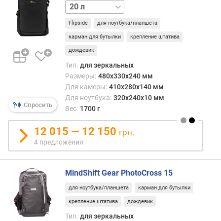
17 л
п
Flipside
для ноутбука/планшета
о
о
карман для бутылки
крепление штатива
т
дождевик
з
Тип:
для зеркальных
ы
Размеры:
480x330x240 мм
в
Для камеры:
410x280x140 мм
а
Для ноутбука:
320x240x10 мм
м
Спросить
Вес:
1700 г
п
12 015 — 12 150
о
грн.
д
4 предложения
а
т
е
MindShift Gear PhotoCross 15
д
для ноутбука/планшета
карман для бутылки
о
б
крепление штатива
дождевик
а
Тип:
для зеркальных