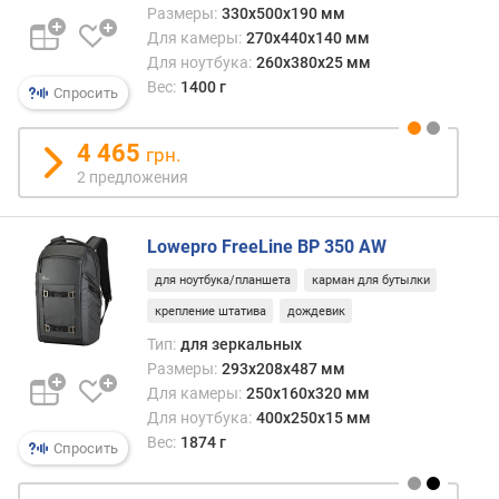
в
Размеры:
330x500x190 мм
л
Для камеры:
270x440x140 мм
е
Для ноутбука:
260x380x25 мм
н
Вес:
1400 г
Спросить
и
я
4 465
грн.
п
2 предложения
о
к
о
Lowepro FreeLine BP 350 AW
л
для ноутбука/планшета
карман для бутылки
и
ч
крепление штатива
дождевик
е
Тип:
для зеркальных
с
Размеры:
293x208x487 мм
т
Для камеры:
250x160x320 мм
в
Для ноутбука:
400x250x15 мм
у
Вес:
1874 г
п
Спросить
р
е