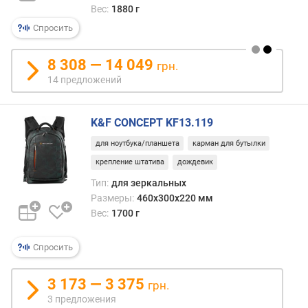
Вес:
1880 г
е
ш
Спросить
н
и
8 308 — 14 049
грн.
е
14 предложений
о
т
д
K&F CONCEPT KF13.119
е
л
для ноутбука/планшета
карман для бутылки
е
крепление штатива
дождевик
н
Тип:
для зеркальных
и
Размеры:
460x300x220 мм
я
Вес:
1700 г
(
ш
т
Спросить
)
3 173 — 3 375
грн.
3 предложения