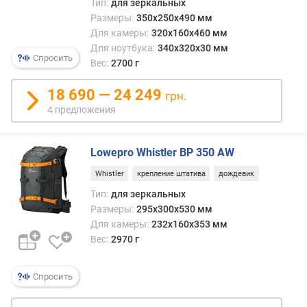
Тип:
для зеркальных
Размеры:
350x250x490 мм
Для камеры:
320x160x460 мм
Для ноутбука:
340x320x30 мм
Спросить
Вес:
2700 г
18 690 — 24 249
грн.
4 предложения
Lowepro Whistler BP 350 AW
Whistler
крепление штатива
дождевик
Тип:
для зеркальных
Размеры:
295x300x530 мм
Для камеры:
232x160x353 мм
Вес:
2970 г
Спросить