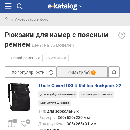
Аксессуары к фото
Искали
Пояс
раньше
Рюкзаки для камер с поясным
реме
ремнем
— до
цены
на 36 моделей
прис
в
поясной ремень
очистить
виде
ремня
по популярности
Фильтр
1
кото
Сортировать
при
Thule Covert DSLR Rolltop Backpack 32L
засте
п
охва
для ноутбука/планшета
карман для бутылки
о
тело
п
крепление штатива
поль
о
Тип:
для зеркальных
в
п
Размеры:
360x520x230 мм
райо
у
пояса
Для ноутбука:
385x265x31 мм
л