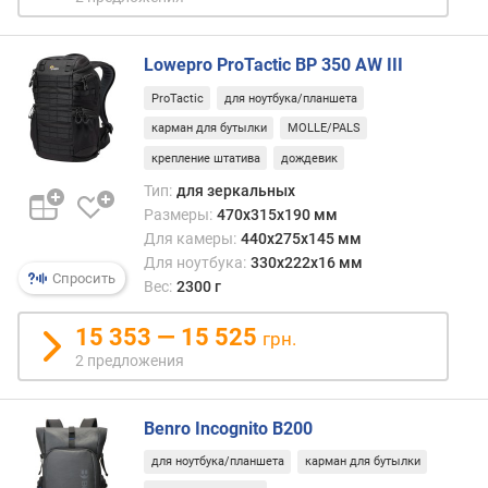
Lowepro ProTactic BP 350 AW III
ProTactic
для ноутбука/планшета
карман для бутылки
MOLLE/PALS
крепление штатива
дождевик
Тип:
для зеркальных
Размеры:
470x315x190 мм
Для камеры:
440x275x145 мм
Для ноутбука:
330x222x16 мм
Спросить
Вес:
2300 г
15 353 — 15 525
грн.
2 предложения
Benro Incognito B200
для ноутбука/планшета
карман для бутылки