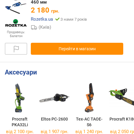
460 мм
2 180
грн.
Rozetka.ua
З нами 7 років
(Київ)
Продавець:
Балатон
Перейти в магазин
Аксесуари
Procraft
Eltos PC-2600
Tex-AC TAOE-
Procraft K1
PKA32Li
S6
від 2 100 грн.
від 1 907 грн.
від 1 240 грн.
від 2 050 гр