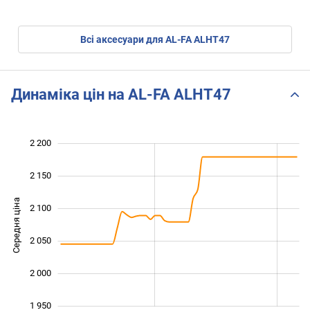
Всі аксесуари для AL-FA ALHT47
Динаміка цін на AL-FA ALHT47
2 200
 850
 900
 250
2 150
Середня ціна
2 100
1 950
2 050
2 000
1 950