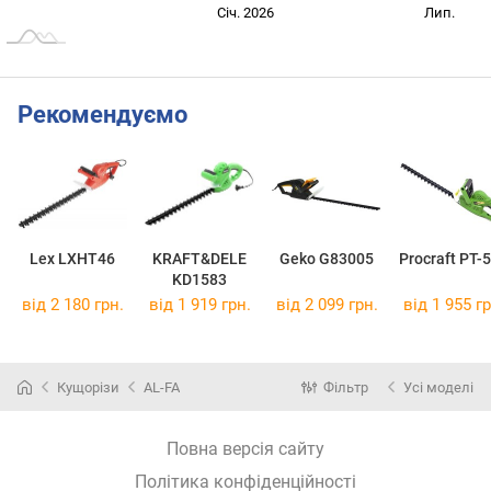
Січ. 2027
Лип.
Січ. 2026
Лип.
L
Рекомендуємо
Lex LXHT46
KRAFT&DELE
Geko G83005
Procraft PT-
KD1583
від 2 180 грн.
від 1 919 грн.
від 2 099 грн.
від 1 955 гр
Кущорізи
AL-FA
Фільтр
Усі моделі
Повна версія сайту
Політика конфіденційності