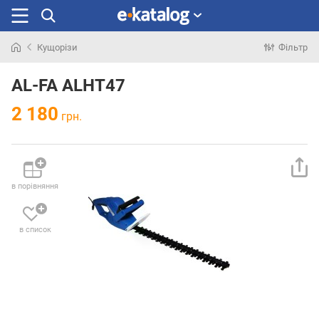
Кущорізи
Фільтр
Шукали
раніше
AL-FA ALHT47
2 180
грн.
в порівняння
в список