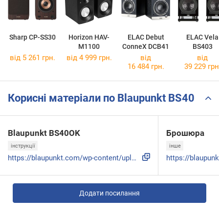
Sharp CP-SS30
Horizon HAV-
ELAC Debut
ELAC Vela
M1100
ConneX DCB41
BS403
від 5 261 грн.
від 4 999 грн.
від
від
16 484 грн.
39 229 грн
Корисні матеріали по Blaupunkt BS40
Blaupunkt BS40OK
Брошюра
інструкції
інше
https://blaupunkt.com/wp-content/uploads/2024/11/BS40-IM.pd...
Додати посилання