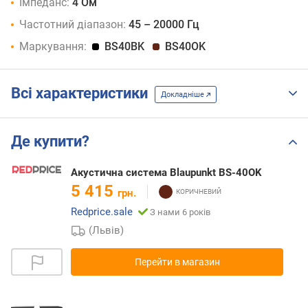
Імпеданс:
4 Ом
Частотний діапазон:
45 – 20000 Гц
Маркування:
BS40BK
BS40OK
Всі характеристики
Докладніше
Де купити?
Акустична система Blaupunkt BS-40OK
5 415
грн.
Redprice.sale
З нами 6 років
(Львів)
Перейти в магазин