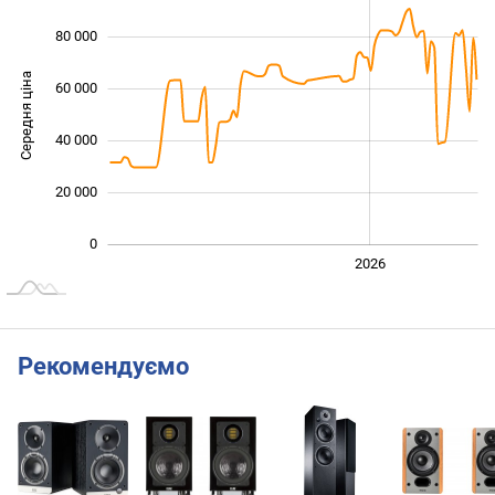
80 000
Середня ціна
60 000
100 000
40 000
20 000
0
2024
2025
2028
2026
L
Рекомендуємо