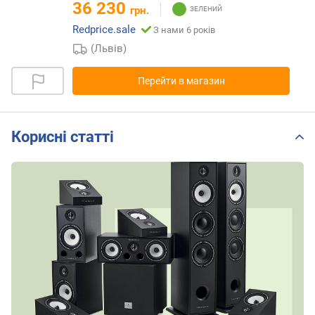
36 230
грн.
Redprice.sale
З нами 6 років
(Львів)
Перейти в магазин
Корисні статті