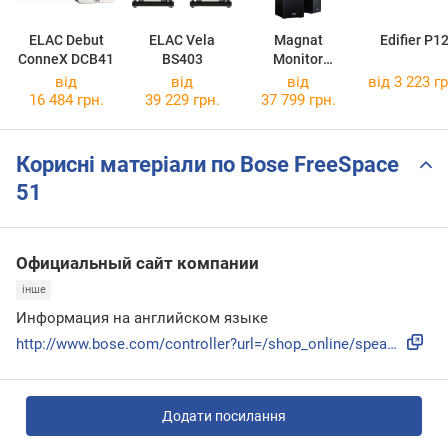
ELAC Debut
ELAC Vela
Magnat
Edifier P1
ConneX DCB41
BS403
Monitor
Reference 5A
від
від
від
від 3 223 гр
16 484 грн.
39 229 грн.
37 799 грн.
Корисні матеріали по Bose FreeSpace
51
Официальный сайт компании
інше
Информация на английском языке
http://www.bose.com/controller?url=/shop_online/speakers/ou...
Додати посилання