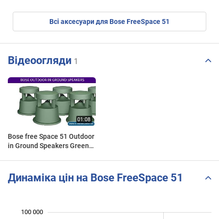
Всі аксесуари для Bose FreeSpace 51
Відеоогляди
1
Bose free Space 51 Outdoor
in Ground Speakers Green
for Sale by Outdoorsumo
Динаміка цін на Bose FreeSpace 51
100 000
 000
 000
 000