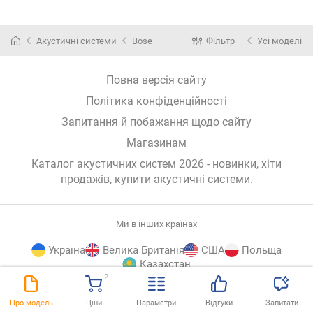
Акустичні системи
Bose
Фільтр
Усі моделі
Повна версія сайту
Політика конфіденційності
Запитання й побажання щодо сайту
Магазинам
Каталог акустичних систем 2026 - новинки, хіти
продажів,
купити акустичні системи
.
Ми в інших країнах
Україна
Велика Британія
США
Польща
Казахстан
2
E-
© E-Katalog, 2026
ВГОРУ
Про модель
Ціни
Параметри
Відгуки
Запитати
Katalog