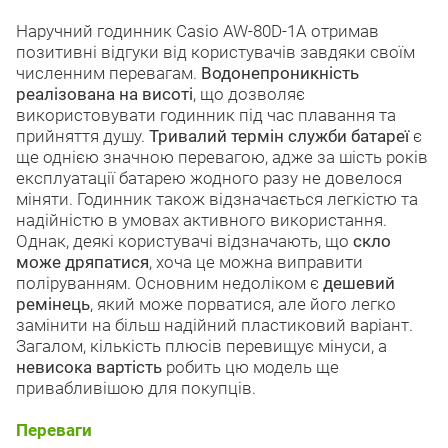
Наручний годинник Casio AW-80D-1A отримав
позитивні відгуки від користувачів завдяки своїм
численним перевагам.
Водонепроникність
реалізована на висоті
, що дозволяє
використовувати годинник під час плавання та
прийняття душу.
Тривалий термін служби батареї
є
ще однією значною перевагою, адже за шість років
експлуатації батарею жодного разу не довелося
міняти. Годинник також відзначається легкістю та
надійністю в умовах активного використання.
Однак, деякі користувачі відзначають, що
скло
може дряпатися
, хоча це можна виправити
поліруванням. Основним недоліком є
дешевий
ремінець
, який може порватися, але його легко
замінити на більш надійний пластиковий варіант.
Загалом, кількість плюсів перевищує мінуси, а
невисока вартість
робить цю модель ще
привабливішою для покупців.
Переваги