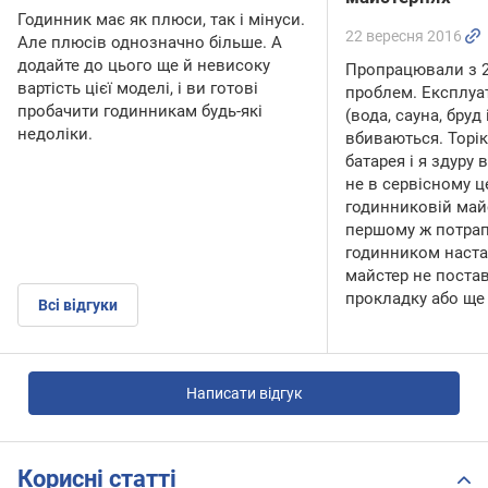
Годинник має як плюси, так і мінуси.
22 вересня 2016
Але плюсів однозначно більше. А
додайте до цього ще й невисоку
Пропрацювали з 2
вартість цієї моделі, і ви готові
проблем. Експлуа
пробачити годинникам будь-які
(вода, сауна, бруд і 
недоліки.
вбиваються. Торі
батарея і я здуру 
не в сервісному це
годинниковій май
першому ж потрап
годинником настав
майстер не поста
прокладку або ще
Всі відгуки
Написати відгук
Корисні статті