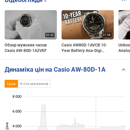
4
Обзор мужских часов
Casio AW80D-1AVCB 10-
Unboxi
Casio AW-80D-1A2VEF
Year Battery Ana-Digi
Analo
Bracelet Watch Review
1AV A
Динаміка цін на Casio AW-80D-1A
Ціна
К-сть магазинів
8 000
 000
 000
 000
 000
 000
 000
 000
6 000
Ціна
4 000
1 000