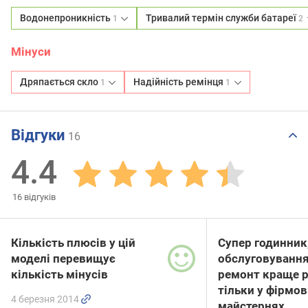
Водонепроникність
Тривалий термін служби батареї
1
2
Мінуси
Дряпається скло
Надійність ремінця
1
1
Відгуки
16
4.4
16
відгуків
Кількість плюсів у цій
Супер годинник
моделі перевищує
обслуговування
кількість мінусів
ремонт краще 
тільки у фірмо
4 березня 2014
майстернях