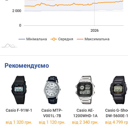
2 000
0
2024
2025
2028
2026
L
Мінімальна
Середня
Максимальна
Рекомендуємо
Casio F-91W-1
Casio MTP-
Casio AE-
Casio G-Sho
V001L-7B
1200WHD-1A
DW-5600E-
від 1 320 грн.
від 1 120 грн.
від 2 340 грн.
від 4 799 гр