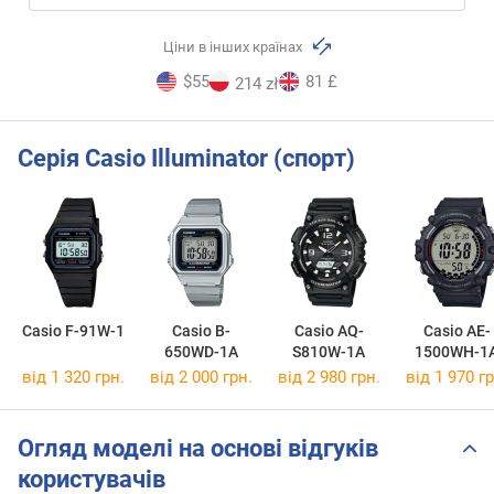
Ціни в інших країнах
$55
81 £
214 zł
Серія Casio Illuminator (спорт)
Casio F-91W-1
Casio B-
Casio AQ-
Casio AE-
650WD-1A
S810W-1A
1500WH-1
від 1 320 грн.
від 2 000 грн.
від 2 980 грн.
від 1 970 гр
Огляд моделі на основі відгуків
користувачів