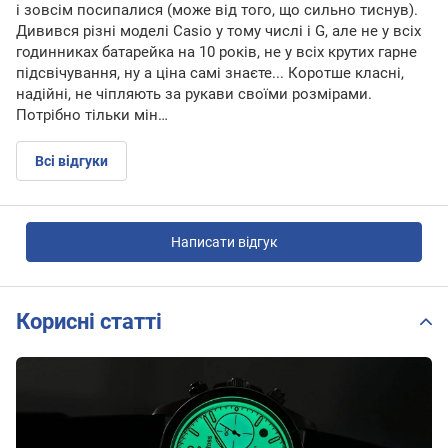
і зовсім посипалися (може від того, що сильно тиснув).
Дивився різні моделі Саsio у тому числі і G, але не у всіх
годинниках батарейка на 10 років, не у всіх крутих гарне
підсвічування, ну а ціна самі знаєте... Коротше класні,
надійні, не чіпляють за рукави своїми розмірами.
Потрібно тільки мін…
Всі відгуки
Написати відгук
Корисні статті