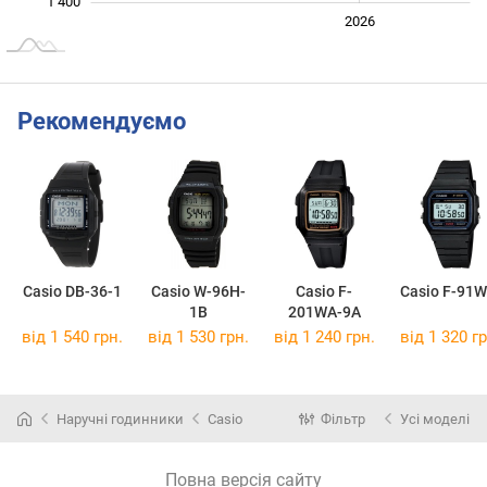
1 400
2024
2025
2028
2026
L
Рекомендуємо
Casio DB-36-1
Casio W-96H-
Casio F-
Casio F-91W
1B
201WA-9A
від 1 540 грн.
від 1 530 грн.
від 1 240 грн.
від 1 320 гр
Наручні годинники
Casio
Фільтр
Усі моделі
Повна версія сайту