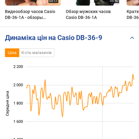
Видеообзор часов Casio
Обзор мужских часов
Кратк
DB-36-1A - обзоры
Casio DB-36-1A
DB-36
доступных часов от Watch-
магаз
Forum.RU
Динаміка цін на Casio DB-36-9
Ціна
К-сть магазинів
2 200
 200
 300
 500
 700
 900
 400
 000
2 000
Середня ціна
1 800
1 400
1 600