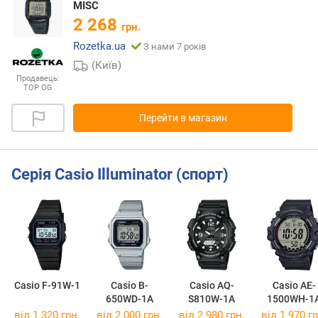
MISC
2 268
грн.
Rozetka.ua
З нами 7 років
(Київ)
Продавець:
TOP OG
Перейти в магазин
Серія Casio Illuminator (спорт)
Casio F-91W-1
Casio B-
Casio AQ-
Casio AE-
650WD-1A
S810W-1A
1500WH-1
від 1 320 грн.
від 2 000 грн.
від 2 980 грн.
від 1 970 гр