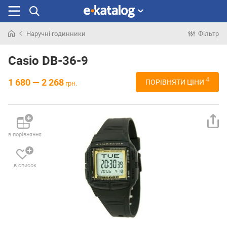
Наручні годинники
Фільтр
Шукали
раніше
Casio DB-36-9
4
1 680 — 2 268
ПОРІВНЯТИ ЦІНИ
грн.
в порівняння
в список