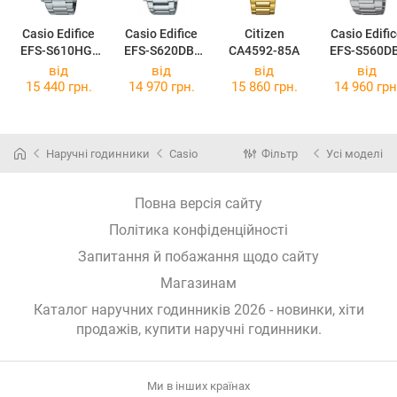
Casio Edifice
Casio Edifice
Citizen
Casio Edifi
EFS-S610HG-
EFS-S620DB-
CA4592-85A
EFS-S560D
1A
1B
1A
від
від
від
від
15 440 грн.
14 970 грн.
15 860 грн.
14 960 грн
Наручні годинники
Casio
Фільтр
Усі моделі
Повна версія сайту
Політика конфіденційності
Запитання й побажання щодо сайту
Магазинам
Каталог наручних годинників 2026 - новинки, хіти
продажів,
купити наручні годинники
.
Ми в інших країнах