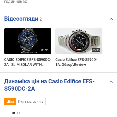
годинниках
Відеоогляди
2
CASIO EDIFICE EFS-S590DC-
Casio Edifice EFS-S590D-
2A | SLIM SOLAR WITH
1A. Обзор\Review
SAPPHIRE CRYSTAL
Динаміка цін на Casio Edifice EFS-
S590DC-2A
Ціна
К-сть магазинів
 000
 000
 000
 000
 000
 000
18 000