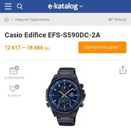
Наручні годинники
Фільтр
Шукали
раніше
Casio Edifice EFS-S590DC-2A
4
12 617 — 18 684
ПОРІВНЯТИ ЦІНИ
грн.
в порівняння
в список