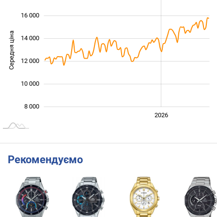
16 000
Середня ціна
14 000
10 000
12 000
10 000
8 000
2024
2025
2028
2026
L
Рекомендуємо