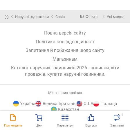
Наручні годинники
Casio
Фільтр
Усі моделі
Повна версія сайту
Політика конфіденційності
Запитання й побажання щодо сайту
Магазинам
Каталог наручних годинників 2026 - новинки, хіти
продажів,
купити наручні годинники
.
Ми в інших країнах
Україна
Велика Британія
США
Польща
Казахстан
1
E-
© E-Katalog, 2026
ВГОРУ
Про модель
Ціни
Параметри
Відгуки
Запитати
Katalog