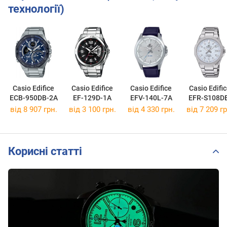
технології)
Casio Edifice
Casio Edifice
Casio Edifice
Casio Edifi
ECB-950DB-2A
EF-129D-1A
EFV-140L-7A
EFR-S108D
2A
від 8 907 грн.
від 3 100 грн.
від 4 330 грн.
від 7 209 гр
Корисні статті