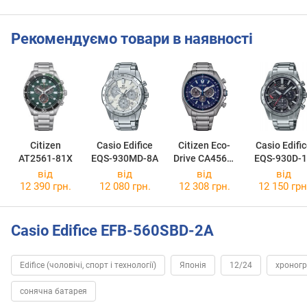
Рекомендуємо товари в наявності
Citizen
Casio Edifice
Citizen Eco-
Casio Edifi
AT2561-81X
EQS-930MD-8A
Drive CA4560-
EQS-930D-
81L
від
від
від
від
12 390 грн.
12 080 грн.
12 308 грн.
12 150 грн
Casio Edifice EFB-560SBD-2A
Edifice (чоловічі, спорт і технології)
Японія
12/24
хроног
сонячна батарея