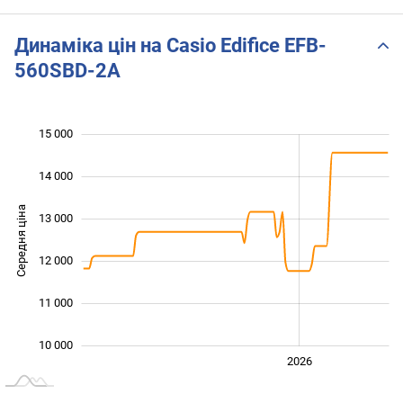
Динаміка цін на Casio Edifice EFB-
560SBD-2A
15 000
 000
 000
 000
14 000
Середня ціна
13 000
10 000
12 000
11 000
10 000
2024
2025
2028
2026
L