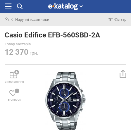
Наручні годинники
Фільтр
Шукали
раніше
Casio Edifice EFB-560SBD-2A
Товар застарів
12 370
грн.
в порівняння
в список