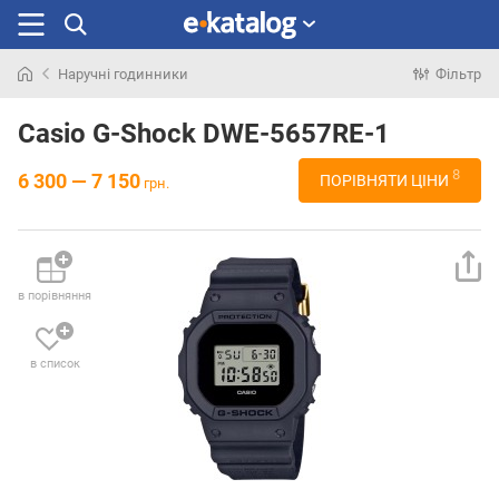
Наручні годинники
Фільтр
Шукали
раніше
Casio G-Shock DWE-5657RE-1
8
6 300 — 7 150
ПОРІВНЯТИ ЦІНИ
грн.
в порівняння
в список