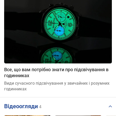
Все, що вам потрібно знати про підсвічування в
годинниках
Види сучасного підсвічування у звичайних і розумних
годинниках
Відеоогляди
4