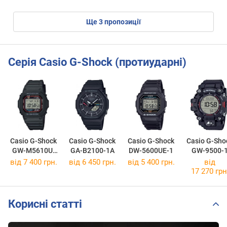
ще
3
пропозиції
Серія Casio G-Shock (протиударні)
Casio G-Shock
Casio G-Shock
Casio G-Shock
Casio G-Sho
GW-M5610U-
GA-B2100-1A
DW-5600UE-1
GW-9500-
1E
від 7 400 грн.
від 6 450 грн.
від 5 400 грн.
від
17 270 грн
Корисні статті