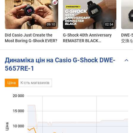
Did Casio Just Create the
G-Shock 40th Anniversary
DWE-
Most Boring G-Shock EVER?
REMASTER BLACK
交換
DWE5657RE-1
Динаміка цін на Casio G-Shock DWE-
5657RE-1
Ціна
К-сть магазинів
20 000
 000
 000
 000
15 000
Ціна
10 000
10 000