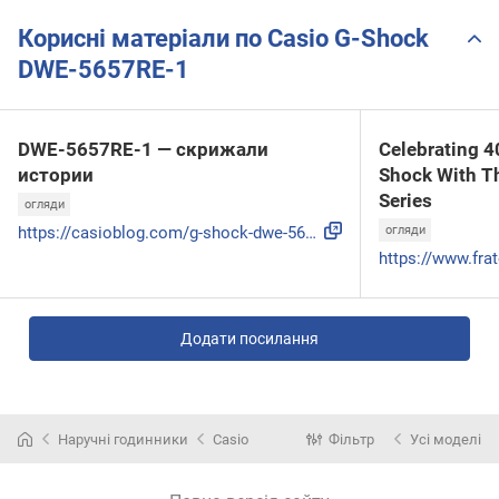
Корисні матеріали по Casio G-Shock
DWE-5657RE-1
DWE-5657RE-1 — скрижали
Celebrating 4
истории
Shock With T
Series
огляди
https://casioblog.com/g-shock-dwe-5657re-1-review
огляди
Додати посилання
Наручні годинники
Casio
Фільтр
Усі моделі