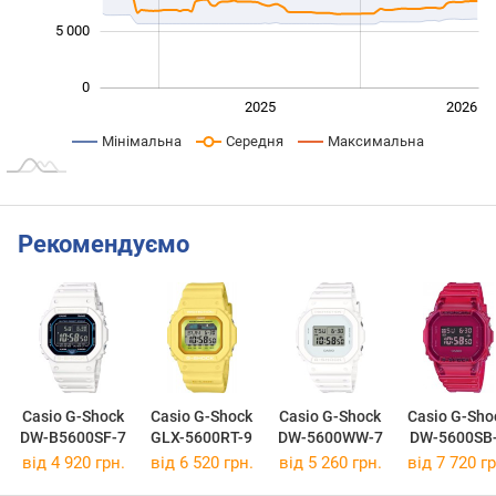
5 000
0
2024
2027
2025
2026
L
Мінімальна
Середня
Максимальна
Рекомендуємо
Casio G-Shock
Casio G-Shock
Casio G-Shock
Casio G-Sho
DW-B5600SF-7
GLX-5600RT-9
DW-5600WW-7
DW-5600SB
від 4 920 грн.
від 6 520 грн.
від 5 260 грн.
від 7 720 гр