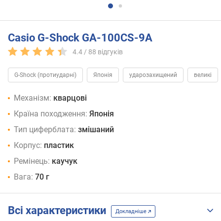
Casio G-Shock GA-100CS-9A
4.4 /
88
відгуків
G-Shock (протиударні)
Японія
ударозахищений
великі
Механізм:
кварцові
Країна походження:
Японія
Тип циферблата:
змішаний
Корпус:
пластик
Ремінець:
каучук
Вага:
70 г
Всі характеристики
Докладніше