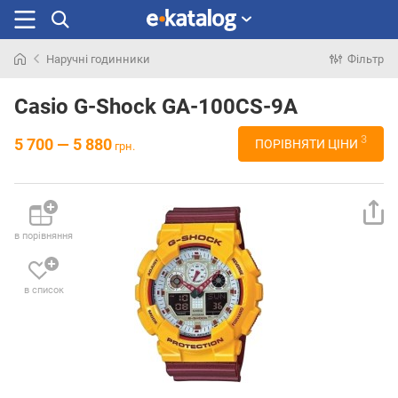
Наручні годинники
Фільтр
Шукали
раніше
Casio G-Shock GA-100CS-9A
3
5 700 — 5 880
ПОРІВНЯТИ ЦІНИ
грн.
в порівняння
в список