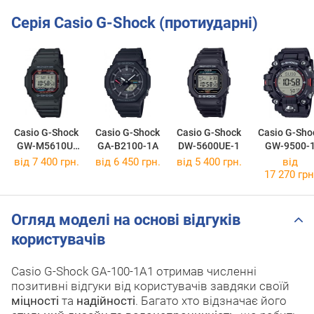
Серія Casio G-Shock (протиударні)
Casio G-Shock
Casio G-Shock
Casio G-Shock
Casio G-Sho
GW-M5610U-
GA-B2100-1A
DW-5600UE-1
GW-9500-
1E
від 7 400 грн.
від 6 450 грн.
від 5 400 грн.
від
17 270 грн
Огляд моделі на основі відгуків
користувачів
Casio G-Shock GA-100-1A1 отримав численні
позитивні відгуки від користувачів завдяки своїй
міцності
та
надійності
. Багато хто відзначає його