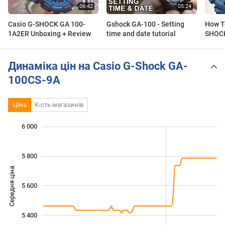
Casio G-SHOCK GA 100-
Gshock GA-100 - Setting
How T
1A2ER Unboxing + Review
time and date tutorial
SHOCK
Hands
| Sol
Динаміка цін на Casio G-Shock GA-
100CS-9A
Ціна
К-сть магазинів
 000
 100
 300
 500
 200
 800
6 000
5 800
Середня ціна
5 600
5 200
5 400