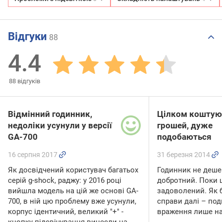
Відгуки
88
4.4
88
відгуків
Відмінний годинник,
Цілком коштуют
недоліки усунули у версії
грошей, дуже
GA-700
подобаються
16 серпня 2017
31 березня 2014
Як досвідчений користувач багатьох
Годинник не деше
серій g-shock, раджу: у 2016 році
добротний. Поки 
вийшла модель на цій же основі GA-
задоволений. Як 
700, в ній цю проблему вже усунули,
справи далі – по
корпус ідентичний, великий "+" -
враження лише н
кнопку підсвічування винесли на