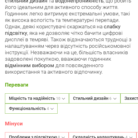
стильний дизайн
та
водонепроникність
, що робить
його ідеальним для активного способу життя.
Годинник легко витримує екстремальні умови, такі
як висока вологість та температурні перепади.
Однак, деякі користувачі скаржаться на
слабку
підсвітку
, яка не дозволяє чітко бачити цифрові
дисплеї в темряві. Також відзначаються труднощі з
налаштуванням через відсутність російськомовної
інструкції. Незважаючи на це, більшість власників
задоволені покупкою, вважаючи годинник
відмінним вибором
для повсякденного
використання та активного відпочинку.
Переваги
Міцність та надійність
Стильний дизайн
Захист
10
6
Функціональність
4
Мінуси
Проблеми з підсвіткою
Складність налаштувань
8
4