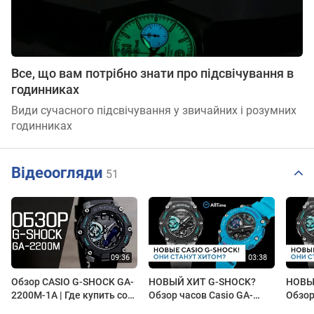
Все, що вам потрібно знати про підсвічування в
годинниках
Види сучасного підсвічування у звичайних і розумних
годинниках
Відеоогляди
51
Обзор CASIO G-SHOCK GA-
НОВЫЙ ХИТ G-SHOCK?
НОВЫ
2200M-1A | Где купить со
Обзор часов Casio GA-
Обзор
скидкой
2200. Стильный и
2200.