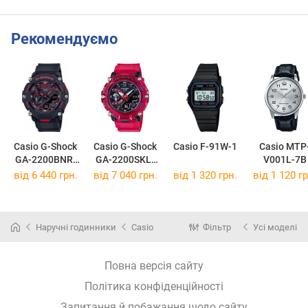
Рекомендуємо
Casio G-Shock
Casio G-Shock
Casio F-91W-1
Casio MTP
GA-2200BNR-
GA-2200SKL-
V001L-7B
1A
4A
від 6 440 грн.
від 7 040 грн.
від 1 320 грн.
від 1 120 гр
Наручні годинники
Casio
Фільтр
Усі моделі
Повна версія сайту
Політика конфіденційності
Запитання й побажання щодо сайту