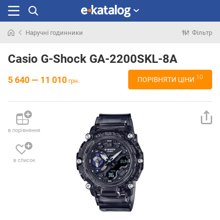
Наручні годинники
Фільтр
Шукали
раніше
Casio G-Shock GA-2200SKL-8A
10
5 640 — 11 010
ПОРІВНЯТИ ЦІНИ
грн.
в порівняння
в список