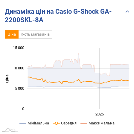
брутальный джишок.
брута
AllTime
AllTi
Динаміка цін на Casio G-Shock GA-
2200SKL-8A
Ціна
К-сть магазинів
 000
 000
 000
 000
 000
 000
 000
 000
15 000
10 000
Ціна
10 000
5 000
0
2024
2025
2028
2026
L
Мінімальна
Середня
Максимальна