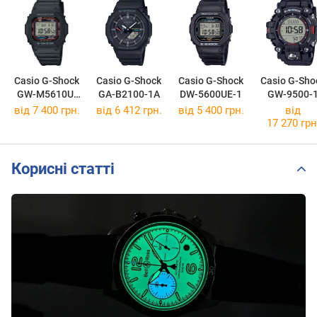
Casio G-Shock
Casio G-Shock
Casio G-Shock
Casio G-Sho
GW-M5610U-
GA-B2100-1A
DW-5600UE-1
GW-9500-
1E
від 7 400 грн.
від 6 412 грн.
від 5 400 грн.
від
17 270 грн
Корисні статті