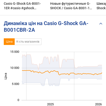
Casio G-Shock GA-B001-
Новые футуристичные G-
Шикар
1ER #casio #gshock
SHOCK / Casio GA-B001-1A
Shock
#gab001
и GA-B001G-1A
часы 
Динаміка цін на Casio G-Shock GA-
B001CBR-2A
Ціна
К-сть магазинів
 000
 000
 000
 000
 000
 000
 000
 000
15 000
10 000
Ціна
10 000
5 000
0
2024
2027
2025
2026
L