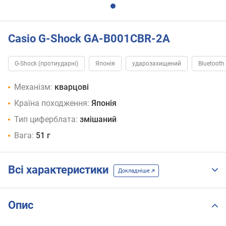
Casio G-Shock GA-B001CBR-2A
G-Shock (протиударні)
Японія
ударозахищений
Bluetooth
Механізм:
кварцові
Країна походження:
Японія
Тип циферблата:
змішаний
Вага:
51 г
Всі характеристики
Докладніше
Опис