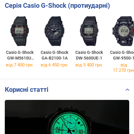
Серія Casio G-Shock (протиударні)
Casio G-Shock
Casio G-Shock
Casio G-Shock
Casio G-Sho
GW-M5610U-
GA-B2100-1A
DW-5600UE-1
GW-9500-
1E
від 7 400 грн.
від 6 450 грн.
від 5 400 грн.
від
17 270 грн
Корисні статті