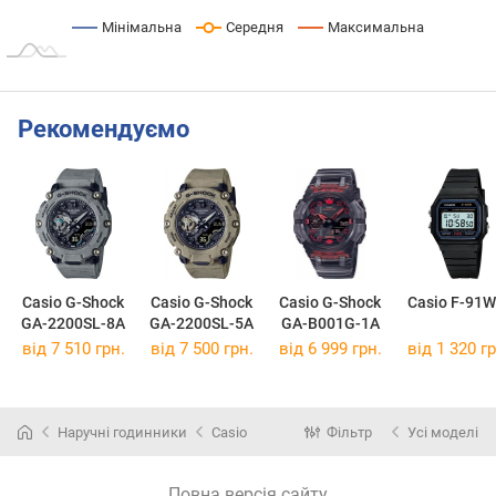
Мінімальна
Середня
Максимальна
Рекомендуємо
Casio G-Shock
Casio G-Shock
Casio G-Shock
Casio F-91W
GA-2200SL-8A
GA-2200SL-5A
GA-B001G-1A
від 7 510 грн.
від 7 500 грн.
від 6 999 грн.
від 1 320 гр
Наручні годинники
Casio
Фільтр
Усі моделі
Повна версія сайту